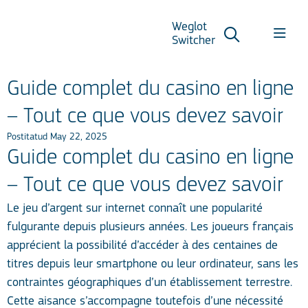
Weglot
Switcher
Guide complet du casino en ligne
– Tout ce que vous devez savoir
Postitatud May 22, 2025
Guide complet du casino en ligne
– Tout ce que vous devez savoir
Le jeu d’argent sur internet connaît une popularité
fulgurante depuis plusieurs années. Les joueurs français
apprécient la possibilité d’accéder à des centaines de
titres depuis leur smartphone ou leur ordinateur, sans les
contraintes géographiques d’un établissement terrestre.
Cette aisance s’accompagne toutefois d’une nécessité