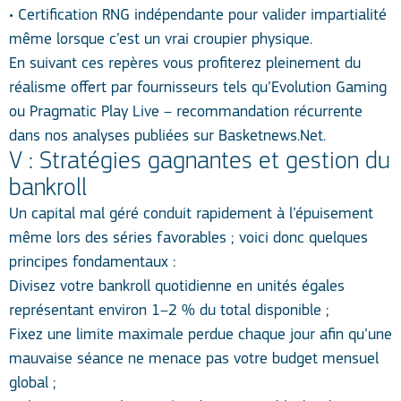
• Certification RNG indépendante pour valider impartialité
même lorsque c’est un vrai croupier physique.
En suivant ces repères vous profiterez pleinement du
réalisme offert par fournisseurs tels qu’Evolution Gaming
ou Pragmatic Play Live – recommandation récurrente
dans nos analyses publiées sur Basketnews.Net.
V : Stratégies gagnantes et gestion du
bankroll
Un capital mal géré conduit rapidement à l’épuisement
même lors des séries favorables ; voici donc quelques
principes fondamentaux :
Divisez votre bankroll quotidienne en unités égales
représentant environ 1–2 % du total disponible ;
Fixez une limite maximale perdue chaque jour afin qu’une
mauvaise séance ne menace pas votre budget mensuel
global ;