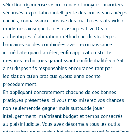
sélection rigoureuse selon licence et moyens financiers
sécurisés, exploitation intelligente des bonus sans pièges
cachés, connaissance précise des machines slots vidéo
modernes ainsi que tables classiques Live Dealer
authentiques; élaboration méthodique de stratégies
bancaires solides combinées avec reconnaissance
immédiate quand arrêter; enfin application stricte
mesures techniques garantissant confidentialité via SSL
ainsi dispositifs responsables encouragés tant par
législation qu’en pratique quotidienne décrite
précédemment.
En appliquant concrètement chacune de ces bonnes
pratiques présentées ici vous maximiserez vos chances
non seulementde gagner mais surtoutde jouer
intelligemment ­ maîtrisant budget et temps consacrés
au plaisir ludique.​ Vous avez désormais tous les outils