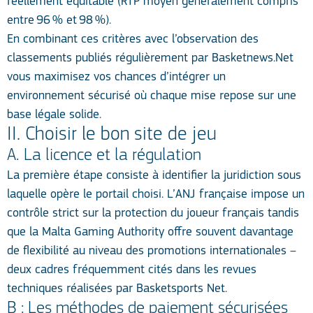
réellement équitable (RTP moyen généralement compris
entre 96 % et 98 %).
En combinant ces critères avec l’observation des
classements publiés régulièrement par Basketnews.Net
vous maximisez vos chances d’intégrer un
environnement sécurisé où chaque mise repose sur une
base légale solide.
II. Choisir le bon site de jeu
A. La licence et la régulation
La première étape consiste à identifier la juridiction sous
laquelle opère le portail choisi. L’ANJ française impose un
contrôle strict sur la protection du joueur français tandis
que la Malta Gaming Authority offre souvent davantage
de flexibilité au niveau des promotions internationales –
deux cadres fréquemment cités dans les revues
techniques réalisées par Basketsports Net.
B : Les méthodes de paiement sécurisées