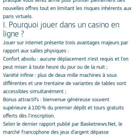
pratique vous serez armé pour profiter pleinement des
nouvelles offres tout en limitant les risques inhérents aux
paris virtuels.
I. Pourquoi jouer dans un casino en
ligne ?
Jouer sur internet présente trois avantages majeurs par
rapport aux salles physiques :
Confort absolu : aucune déplacement n’est requis et l’on
peut miser à toute heure du jour ou de la nuit ;
Variété infinie : plus de deux mille machines à sous
différentes et une trentaine de variantes de tables sont
accessibles simultanément ;
Bonus attractifs : bienvenue généreuse souvent
supérieure à 100 % du premier dépôt et tours gratuits
offerts dès l’inscription.
Selon le dernier rapport publié par Basketnews.Net, le
marché francophone des jeux d’argent dépasse