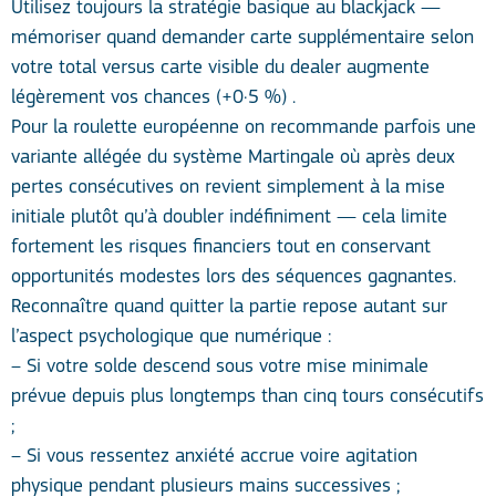
Utilisez toujours la stratégie basique au blackjack —
mémoriser quand demander carte supplémentaire selon
votre total versus carte visible du dealer augmente
légèrement vos chances (+0·5 %) .
Pour la roulette européenne on recommande parfois une
variante allégée du système Martingale où après deux
pertes consécutives on revient simplement à la mise
initiale plutôt qu’à doubler indéfiniment — cela limite
fortement les risques financiers tout en conservant
opportunités modestes lors des séquences gagnantes.
Reconnaître quand quitter la partie repose autant sur
l’aspect psychologique que numérique :
– Si votre solde descend sous votre mise minimale
prévue depuis plus longtemps than cinq tours consécutifs
;
– Si vous ressentez anxiété accrue voire agitation
physique pendant plusieurs mains successives ;