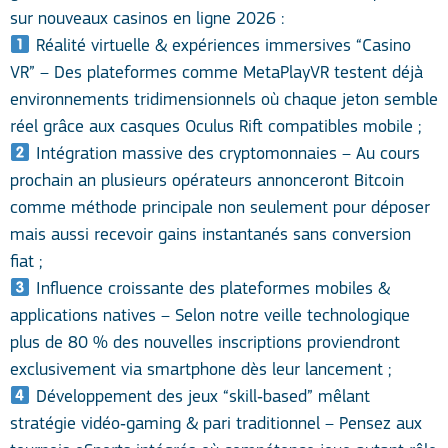
sur nouveaux casinos en ligne 2026 :
Réalité virtuelle & expériences immersives “Casino
VR” – Des plateformes comme MetaPlayVR testent déjà
environnements tridimensionnels où chaque jeton semble
réel grâce aux casques Oculus Rift compatibles mobile ;
Intégration massive des cryptomonnaies – Au cours
prochain an plusieurs opérateurs annonceront Bitcoin
comme méthode principale non seulement pour déposer
mais aussi recevoir gains instantanés sans conversion
fiat ;
Influence croissante des plateformes mobiles &
applications natives – Selon notre veille technologique
plus de 80 % des nouvelles inscriptions proviendront
exclusivement via smartphone dès leur lancement ;
Développement des jeux “skill‑based” mêlant
stratégie vidéo‑gaming & pari traditionnel – Pensez aux