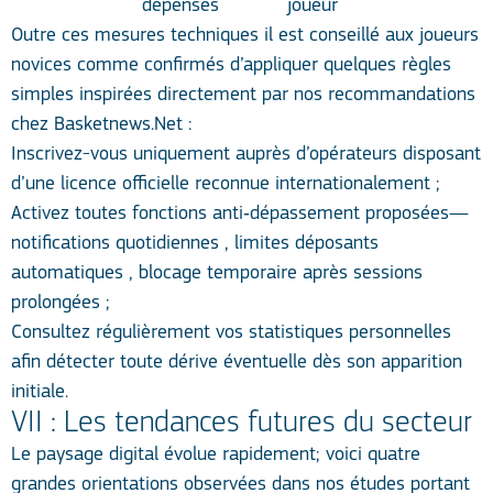
dépenses
joueur
Outre ces mesures techniques il est conseillé aux joueurs
novices comme confirmés d’appliquer quelques règles
simples inspirées directement par nos recommandations
chez Basketnews.Net :
Inscrivez-vous uniquement auprès d’opérateurs disposant
d’une licence officielle reconnue internationalement ;
Activez toutes fonctions anti‑dépassement proposées—
notifications quotidiennes , limites déposants
automatiques , blocage temporaire après sessions
prolongées ;
Consultez régulièrement vos statistiques personnelles
afin détecter toute dérive éventuelle dès son apparition
initiale.
VII : Les tendances futures du secteur
Le paysage digital évolue rapidement; voici quatre
grandes orientations observées dans nos études portant