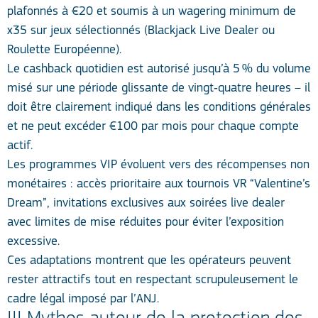
plafonnés à €20 et soumis à un wagering minimum de
x35 sur jeux sélectionnés (Blackjack Live Dealer ou
Roulette Européenne).
Le cashback quotidien est autorisé jusqu’à 5 % du volume
misé sur une période glissante de vingt‑quatre heures – il
doit être clairement indiqué dans les conditions générales
et ne peut excéder €100 par mois pour chaque compte
actif.
Les programmes VIP évoluent vers des récompenses non
monétaires : accès prioritaire aux tournois VR “Valentine’s
Dream”, invitations exclusives aux soirées live dealer
avec limites de mise réduites pour éviter l’exposition
excessive.
Ces adaptations montrent que les opérateurs peuvent
rester attractifs tout en respectant scrupuleusement le
cadre légal imposé par l’ANJ.