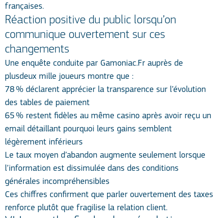
françaises.
Réaction positive du public lorsqu’on
communique ouvertement sur ces
changements
Une enquête conduite par Gamoniac.Fr auprès de
plusdeux mille joueurs montre que :
78 % déclarent apprécier la transparence sur l’évolution
des tables de paiement
65 % restent fidèles au même casino après avoir reçu un
email détaillant pourquoi leurs gains semblent
légèrement inférieurs
Le taux moyen d’abandon augmente seulement lorsque
l’information est dissimulée dans des conditions
générales incompréhensibles
Ces chiffres confirment que parler ouvertement des taxes
renforce plutôt que fragilise la relation client.