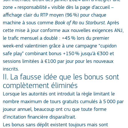
zone « responsabilité » visible dès la page d’accueil –
affichage clair du RTP moyen (96 %) pour chaque
machine à sous comme
Book of Ra
ou
Starburst
. Après
cette mise à jour conforme aux nouvelles exigences ANJ,
le trafic mensuel a doublé : +45 % lors du premier
week‑end valentinien grâce à une campagne “cupidon
safe play” combinant bonus +150 % jusqu’à €300 et
sessions limitées à €100 par jour pour les nouveaux
inscrits.
II. La fausse idée que les bonus sont
complètement éliminés
Lorsque les autorités ont introduit la règle limitant le
nombre maximum de tours gratuits cumulés à 5 000 par
joueur annuel, beaucoup ont cru que toute forme
d’incitation financière disparaîtrait.
Les bonus sans dépôt existent toujours mais sont