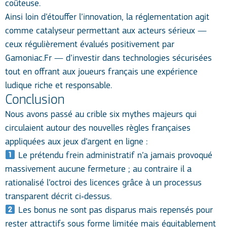
coûteuse.
Ainsi loin d’étouffer l’innovation, la réglementation agit
comme catalyseur permettant aux acteurs sérieux —
ceux régulièrement évalués positivement par
Gamoniac.Fr — d’investir dans technologies sécurisées
tout en offrant aux joueurs français une expérience
ludique riche et responsable.
Conclusion
Nous avons passé au crible six mythes majeurs qui
circulaient autour des nouvelles règles françaises
appliquées aux jeux d’argent en ligne :
Le prétendu frein administratif n’a jamais provoqué
massivement aucune fermeture ; au contraire il a
rationalisé l’octroi des licences grâce à un processus
transparent décrit ci‑dessus.
Les bonus ne sont pas disparus mais repensés pour
rester attractifs sous forme limitée mais équitablement