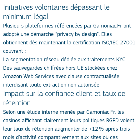
Initiatives volontaires dépassant le
minimum légal
Plusieurs plateformes référencées par Gamoniac.Fr ont
adopté une démarche “privacy by design”. Elles
obtiennent dès maintenant la certification ISO/IEC 27001
couvrant :
La segmentation réseau dédiée aux traitements KYC
Des sauvegardes chiffrées hors UE stockées chez
Amazon Web Services avec clause contractualisée
interdisant toute extraction non autorisée
Impact sur la confiance client et taux de
rétention
Selon une étude interne menée par Gamoniac.Fr, les
casinos affichant clairement leurs politiques RGPD voient
leur taux de rétention augmenter de +12 % après trois
mois d’activité comparativement aux sites où ces