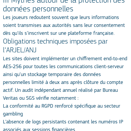
III Mythes autour de la protection des
données personnelles
Les joueurs redoutent souvent que leurs informations
soient transmises aux autorités sans leur consentement
dès qu’ils s’inscrivent sur une plateforme française.
Obligations techniques imposées par
l’ARJEL/ANJ
Les sites doivent implémenter un chiffrement end‑to‑end
AES‑256 pour toutes les communications client‑serveur
ainsi qu’un stockage temporaire des données
personnelles limité à deux ans après clôture du compte
actif. Un audit indépendant annuel réalisé par Bureau
Veritas ou SGS vérifie notamment :
La conformité au RGPD renforcé spécifique au secteur
gambling
L’absence de logs persistants contenant les numéros IP
associés aux sessions financières