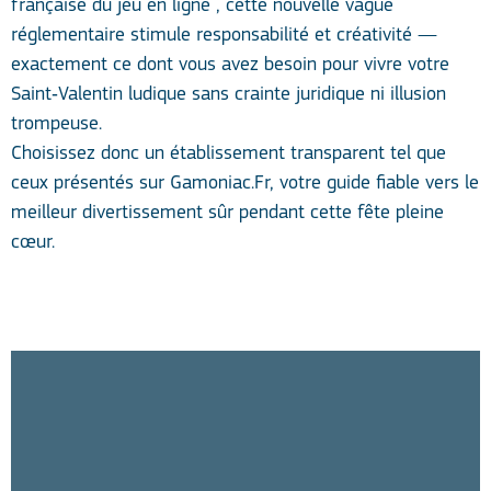
française du jeu en ligne , cette nouvelle vague
réglementaire stimule responsabilité et créativité —
exactement ce dont vous avez besoin pour vivre votre
Saint‑Valentin ludique sans crainte juridique ni illusion
trompeuse.
Choisissez donc un établissement transparent tel que
ceux présentés sur Gamoniac.Fr, votre guide fiable vers le
meilleur divertissement sûr pendant cette fête pleine
cœur.