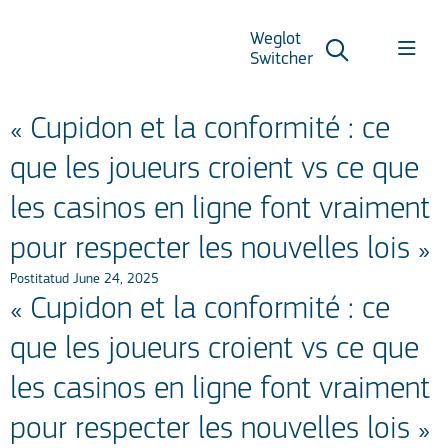
Weglot
Switcher
« Cupidon et la conformité : ce
que les joueurs croient vs ce que
les casinos en ligne font vraiment
pour respecter les nouvelles lois »
Postitatud June 24, 2025
« Cupidon et la conformité : ce
que les joueurs croient vs ce que
les casinos en ligne font vraiment
pour respecter les nouvelles lois »