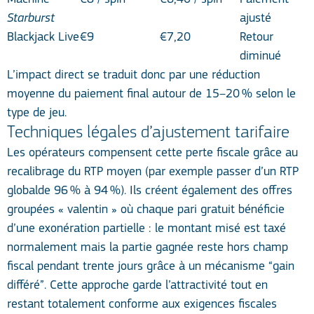
Starburst
ajusté
Blackjack Live
€9
€7,20
Retour
diminué
L’impact direct se traduit donc par une réduction
moyenne du paiement final autour de 15–20 % selon le
type de jeu.
Techniques légales d’ajustement tarifaire
Les opérateurs compensent cette perte fiscale grâce au
recalibrage du RTP moyen (par exemple passer d’un RTP
globalde 96 % à 94 %). Ils créent également des offres
groupées « valentin » où chaque pari gratuit bénéficie
d’une exonération partielle : le montant misé est taxé
normalement mais la partie gagnée reste hors champ
fiscal pendant trente jours grâce à un mécanisme “gain
différé”. Cette approche garde l’attractivité tout en
restant totalement conforme aux exigences fiscales