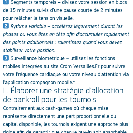
Segments temporels – divisez votre session en blocs
de 15 minutes suivis d’une pause courte de 2 minutes
pour relâcher la tension visuelle.
Rythme variable – accélérez légèrement durant les
phases où vous êtes en tête afin d’accumuler rapidement
des points additionnels ; ralentissez quand vous devez
stabiliser votre position.
Surveillance biométrique – utilisez les fonctions
mobiles intégrées au site Crdm Versailles.Fr pour suivre
votre fréquence cardiaque ou votre niveau d’attention via
l’application compagnon mobile.*
II. Élaborer une stratégie d’allocation
de bankroll pour les tournois
Contrairement aux cash‑games où chaque mise
représente directement une part proportionnelle du
capital disponible, les tournois exigent une approche plus
rigide afin de garantir que chaque buy‑in soit absorbable