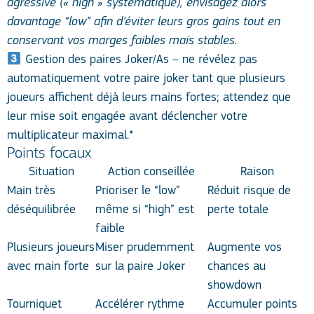
agressive (« high » systématique), envisagez alors
davantage “low” afin d’éviter leurs gros gains tout en
conservant vos marges faibles mais stables.
Gestion des paires Joker/As – ne révélez pas
automatiquement votre paire joker tant que plusieurs
joueurs affichent déjà leurs mains fortes; attendez que
leur mise soit engagée avant déclencher votre
multiplicateur maximal.*
Points focaux
Situation
Action conseillée
Raison
Main très
Prioriser le “low”
Réduit risque de
déséquilibrée
même si “high” est
perte totale
faible
Plusieurs joueurs
Miser prudemment
Augmente vos
avec main forte
sur la paire Joker
chances au
showdown
Tourniquet
Accélérer rythme
Accumuler points