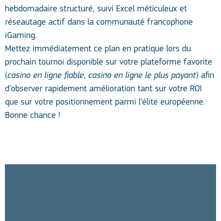
hebdomadaire structuré, suivi Excel méticuleux et
réseautage actif dans la communauté francophone
iGaming.
Mettez immédiatement ce plan en pratique lors du
prochain tournoi disponible sur votre plateforme favorite
(
casino en ligne fiable
,
casino en ligne le plus payant
) afin
d’observer rapidement amélioration tant sur votre ROI
que sur votre positionnement parmi l’élite européenne.​
Bonne chance !