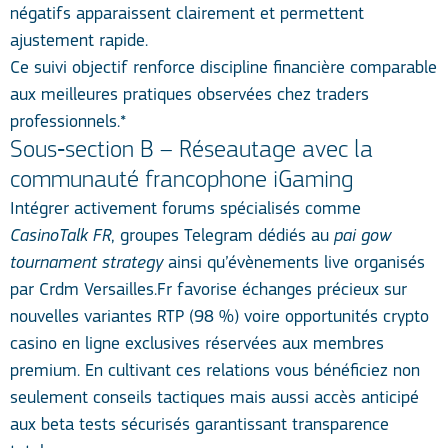
négatifs apparaissent clairement et permettent
ajustement rapide.
Ce suivi objectif renforce discipline financière comparable
aux meilleures pratiques observées chez traders
professionnels.*
Sous‑section B – Réseautage avec la
communauté francophone iGaming
Intégrer activement forums spécialisés comme
CasinoTalk FR
, groupes Telegram dédiés au
pai gow
tournament strategy
ainsi qu’évènements live organisés
par Crdm Versailles.Fr favorise échanges précieux sur
nouvelles variantes RTP (98 %) voire opportunités crypto
casino en ligne exclusives réservées aux membres
premium.​ En cultivant ces relations vous bénéficiez non
seulement conseils tactiques mais aussi accès anticipé
aux beta tests sécurisés garantissant transparence