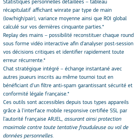
Statistiques personnelles détaillées – tableau
récapitulatif affichant winrate par type de main
(low/high/pair), variance moyenne ainsi que ROI global
calculé sur vos dernières cinquante parties.*
Replay des mains – possibilité reconstituer chaque round
sous forme vidéo interactive afin d’analyser post‑session
vos décisions critiques et identifier rapidement toute
erreur récurrente.*
Chat stratégique intégré – échange instantané avec
autres joueurs inscrits au même tournoi tout en
bénéficiant d’un filtre anti‑spam garantissant sécurité et
conformité légale française.*
Ces outils sont accessibles depuis tous types appareils
grâce à l’interface mobile responsive certifiée SSL par
l’autorité française ARJEL
, assurant ainsi protection
maximale contre toute tentative frauduleuse ou vol de
données personnelles.