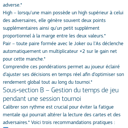
adverse.*
High – lorsqu’une main possède un high supérieur à celui
des adversaires, elle génère souvent deux points
supplémentaires ainsi qu’un petit supplément
proportionnel à la marge entre les deux valeurs.*
Pair – toute paire formée avec le Joker ou l’As déclenche
automatiquement un multiplicateur ×2 sur le gain net
pour cette manche.*
Comprendre ces pondérations permet au joueur éclairé
d’ajuster ses décisions en temps réel afin d’optimiser son
rendement global tout au long du tournoi.*
Sous‑section B – Gestion du temps de jeu
pendant une session tournoi
Calibrer son rythme est crucial pour éviter la fatigue
mentale qui pourrait altérer la lecture des cartes et des
adversaires.* Voici trois recommandations pratiques :