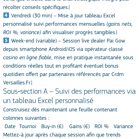
récolter conseils spécifiques.|
Vendredi (30 min) – Mise à jour tableau Excel
personnalisé suivi performances mensuelles
(gains nets,
ROI %, variance)
afin visualiser progrès tangibles.|
Week-end (variable) – Session live dealer Pai Gow
depuis smartphone Android/iOS via opérateur classé
casino en ligne fiable
, mise en pratique instantanée sous
conditions réelles tout en profitant éventuel bonus
quotidien offert par partenaires référencés par Crdm
Versailles.Fr.|
Sous‑section A – Suivi des performances via
un tableau Excel personnalisé
Construisez dès maintenant une feuille contenant
colonnes suivantes :
Date
Tournoi
Buy‑in (€)
Gains (€)
ROI %
Variance
Mettez‐à jour après chaque session afin que trends