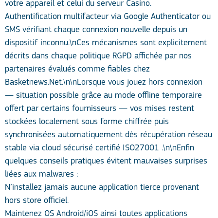
votre appareil et celui du serveur Casino.
Authentification multifacteur via Google Authenticator ou
SMS vérifiant chaque connexion nouvelle depuis un
dispositif inconnu.\nCes mécanismes sont explicitement
décrits dans chaque politique RGPD affichée par nos
partenaires évalués comme fiables chez
Basketnews.Net.\n\nLorsque vous jouez hors connexion
— situation possible grâce au mode offline temporaire
offert par certains fournisseurs — vos mises restent
stockées localement sous forme chiffrée puis
synchronisées automatiquement dès récupération réseau
stable via cloud sécurisé certifié ISO27001 .\n\nEnfin
quelques conseils pratiques évitent mauvaises surprises
liées aux malwares :
N’installez jamais aucune application tierce provenant
hors store officiel.
Maintenez OS Android/iOS ainsi toutes applications