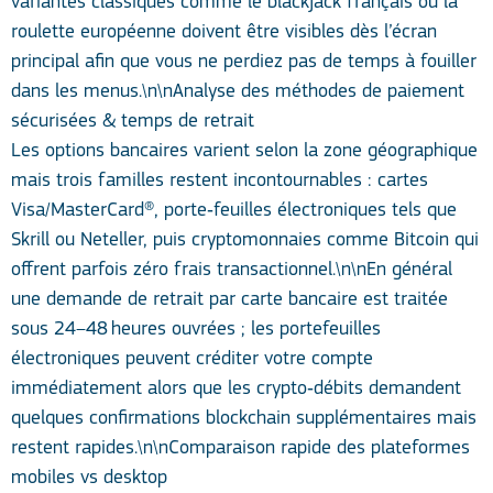
variantes classiques comme le blackjack français ou la
roulette européenne doivent être visibles dès l’écran
principal afin que vous ne perdiez pas de temps à fouiller
dans les menus.\n\nAnalyse des méthodes de paiement
sécurisées & temps de retrait
Les options bancaires varient selon la zone géographique
mais trois familles restent incontournables : cartes
Visa/MasterCard®, porte‑feuilles électroniques tels que
Skrill ou Neteller, puis cryptomonnaies comme Bitcoin qui
offrent parfois zéro frais transactionnel.\n\nEn général
une demande de retrait par carte bancaire est traitée
sous 24–48 heures ouvrées ; les portefeuilles
électroniques peuvent créditer votre compte
immédiatement alors que les crypto‑débits demandent
quelques confirmations blockchain supplémentaires mais
restent rapides.\n\nComparaison rapide des plateformes
mobiles vs desktop