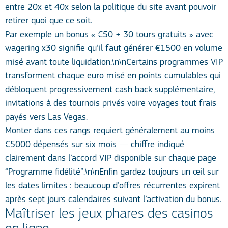
entre 20x et 40x selon la politique du site avant pouvoir
retirer quoi que ce soit.
Par exemple un bonus « €50 + 30 tours gratuits » avec
wagering x30 signifie qu’il faut générer €1500 en volume
misé avant toute liquidation.\n\nCertains programmes VIP
transforment chaque euro misé en points cumulables qui
débloquent progressivement cash back supplémentaire,
invitations à des tournois privés voire voyages tout frais
payés vers Las Vegas.
Monter dans ces rangs requiert généralement au moins
€5000 dépensés sur six mois — chiffre indiqué
clairement dans l’accord VIP disponible sur chaque page
“Programme fidélité”.\n\nEnfin gardez toujours un œil sur
les dates limites : beaucoup d’offres récurrentes expirent
après sept jours calendaires suivant l’activation du bonus.
Maîtriser les jeux phares des casinos