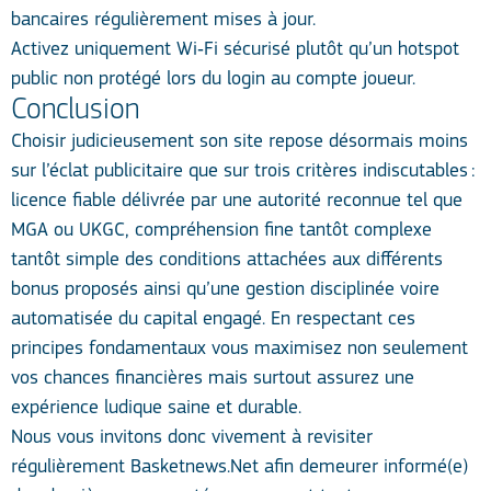
bancaires régulièrement mises à jour.
Activez uniquement Wi‑Fi sécurisé plutôt qu’un hotspot
public non protégé lors du login au compte joueur.
Conclusion
Choisir judicieusement son site repose désormais moins
sur l’éclat publicitaire que sur trois critères indiscutables :
licence fiable délivrée par une autorité reconnue tel que
MGA ou UKGC, compréhension fine tantôt complexe
tantôt simple des conditions attachées aux différents
bonus proposés ainsi qu’une gestion disciplinée voire
automatisée du capital engagé.​ En respectant ces
principes fondamentaux vous maximisez non seulement
vos chances financières mais surtout assurez une
expérience ludique saine et durable.​
Nous vous invitons donc vivement à revisiter
régulièrement Basketnews.Net afin demeurer informé(e)