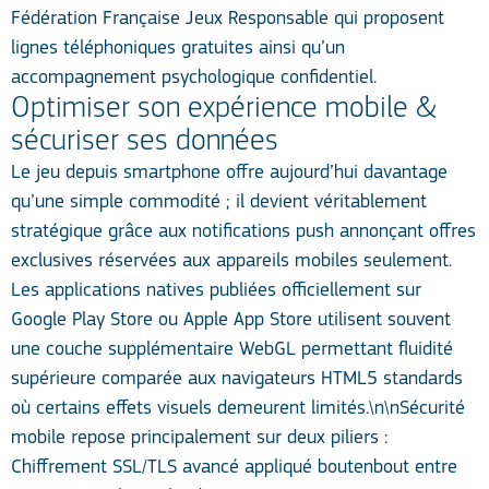
Fédération Française Jeux Responsable qui proposent
lignes téléphoniques gratuites ainsi qu’un
accompagnement psychologique confidentiel.
Optimiser son expérience mobile &
sécuriser ses données
Le jeu depuis smartphone offre aujourd’hui davantage
qu’une simple commodité ; il devient véritablement
stratégique grâce aux notifications push annonçant offres
exclusives réservées aux appareils mobiles seulement.
Les applications natives publiées officiellement sur
Google Play Store ou Apple App Store utilisent souvent
une couche supplémentaire WebGL permettant fluidité
supérieure comparée aux navigateurs HTML5 standards
où certains effets visuels demeurent limités.\n\nSécurité
mobile repose principalement sur deux piliers :
Chiffrement SSL/TLS avancé appliqué bout­en­bout entre