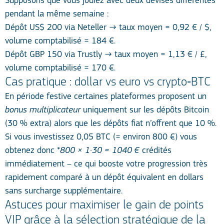
Supposons que vous jouiez avec deux devises différentes
pendant la même semaine :
Dépôt US$ 200 via Neteller → taux moyen = 0,92 € / $,
volume comptabilisé = 184 €.
Dépôt GBP 150 via Trustly → taux moyen = 1,13 € / £,
volume comptabilisé = 170 €.
Cas pratique : dollar vs euro vs crypto‑BTC
En période festive certaines plateformes proposent un
bonus multiplicateur
uniquement sur les dépôts Bitcoin
(30 % extra) alors que les dépôts fiat n’offrent que 10 %.
Si vous investissez 0,05 BTC (= environ 800 €) vous
obtenez donc *
800 × 1·30 = 1040 €
crédités
immédiatement – ce qui booste votre progression très
rapidement comparé à un dépôt équivalent en dollars
sans surcharge supplémentaire.
Astuces pour maximiser le gain de points
VIP grâce à la sélection stratégique de la