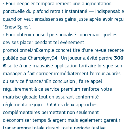
• Pour négocier temporairement une augmentation
ponctuelle du plafond retrait instantané — indispensable
quand on veut encaisser ses gains juste après avoir reçu
“Snow Spins”.
• Pour obtenir conseil personnalisé concernant quelles
devises placer pendant tel événement
promotionnel.\nExemple concret tiré d’une revue récente
publiée par Champigny94 : Un joueur a évité perdre
300
€
suite à une mauvaise application tarifaire lorsque son
manager a fait corriger immédiatement l’erreur auprès
du service finance.\nEn conclusion , faire appel
régulièrement à ce service premium renforce votre
maîtrise globale tout en assurant conformité
réglementaire.\n\n—\n\nCes deux approches
complémentaires permettent non seulement
d’économiser temps & argent mais également garantir
transparence totale durant toute période festive