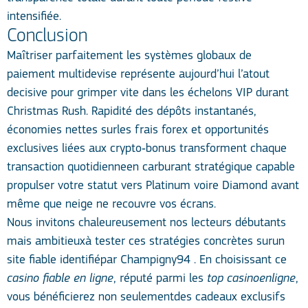
intensifiée.
Conclusion
Maîtriser parfaitement les systèmes globaux de
paiement multidevise représente aujourd’hui l’atout
decisive pour grimper vite dans les échelons VIP durant
Christmas Rush. Rapidité des dépôts instantanés,
économies nettes surles frais forex et opportunités
exclusives liées aux crypto‑bonus transforment chaque
transaction quotidienneen carburant stratégique capable
propulser votre statut vers Platinum voire Diamond avant
même que neige ne recouvre vos écrans.
Nous invitons chaleureusement nos lecteurs débutants
mais ambitieuxà tester ces stratégies concrètes surun
site fiable identifiépar Champigny94 . En choisissant ce
casino fiable en ligne
, réputé parmi les
top casino​enligne
,
vous bénéficierez non seulementdes cadeaux exclusifs