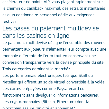
accélérateur de points VIP, vous plaçant rapidement sur
le chemin du cashback maximal, des retraits instantanés
et d’un gestionnaire personnel dédié aux exigences
festives.
Les bases du paiement multidevise
dans les casinos en ligne
Le paiement multidevise désigne l’ensemble des moyens
permettant aux joueurs d’alimenter leur compte avec une
monnaie différente de l’euro tout en conservant une
conversion transparente vers la devise principale du site.
Trois catégories dominent le marché :
Les porte‑monnaie électroniques tels que Skrill ou
Neteller qui offrent un solde virtuel convertible à la volée.
Les cartes prépayées comme Paysafecard qui
fonctionnent sans divulguer d’informations bancaires.
Les crypto‑monnaies (Bitcoin, Ethereum) dont la
blockchain assure rapidité et anonymat.*