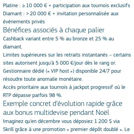
Platine : ≥ 10 000 € + participation aux tournois exclusifs
Diamant : > 20 000 € + invitation personnalisée aux
événements privés
Bénéfices associés à chaque palier
Cashback variant entre 5 % au bronze et 25 % au
diamant.
Limites supérieures sur les retraits instantanés – certains
sites autorisent jusqu’à 5 000 €/jour dès le rang or.
Gestionnaire dédié (« VIP host ») disponible 24/7 pour
résoudre toute anomalie monétaire.
Accès prioritaire aux tournois à jackpot progressif où le
RTP dépasse parfois 98 %.
Exemple concret d’évolution rapide grâce
aux bonus multidevise pendant Noël
Imaginez qu’en décembre vous déposiez 1 200 $ via
Skrill grâce à une promotion « premier dépôt doublé ». Le