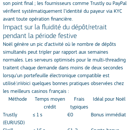
son point final ; les fournisseurs comme Trustly ou PayPal
vérifient systématiquement l’identité du payeur via KYC
avant toute opération financière.
Impact sur la fluidité du dépôt/retrait
pendant la période festive
Noël génère un pic d’activité où le nombre de dépôts
simultanés peut tripler par rapport aux semaines
normales. Les serveurs optimisés pour le multi‑threading
traitent chaque demande dans moins de deux secondes
lorsqu’un portefeuille électronique compatible est
utilisé.\nVoici quelques bonnes pratiques observées chez
les meilleurs casinos français :
Méthode
Temps moyen
Frais
Idéal pour Noël
crédit
typiques
Trustly
≤ 1 s
€0
Bonus immédiat
(EUR/USD)