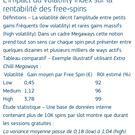
L’impact du volatility index sur la
rentabilité des free‑spins
Définitions – La volatilité décrit l’amplitude entre petits
gains fréquents (low volatility) et rares gains massifs
(high volatility). Dans un cadre Megaways cette notion
prend tout son sens car chaque spin peut présenter entre
quelques dizaines et plusieurs milliers de ways actifs.
Tableau comparatif – Exemple illustratif utilisant
Extra
Chilli Megaways
:
Volatilité
Gain moyen par Free Spin (€)
ROI estimé (%)
Low
0,45
92
Medium
1,12
96
High
3,78
99
Étude statistique – Une base de données interne
contenant plus de 10K spins par slot montre que durant
les sessions gratuites :
La variance moyenne passe de
0,18
(low) à
1,04
(high).