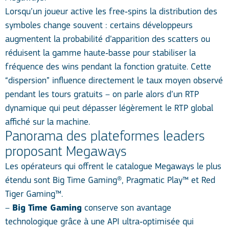
Lorsqu’un joueur active les free‑spins la distribution des
symboles change souvent : certains développeurs
augmentent la probabilité d’apparition des scatters ou
réduisent la gamme haute‑basse pour stabiliser la
fréquence des wins pendant la fonction gratuite. Cette
“dispersion” influence directement le taux moyen observé
pendant les tours gratuits – on parle alors d’un RTP
dynamique qui peut dépasser légèrement le RTP global
affiché sur la machine.
Panorama des plateformes leaders
proposant Megaways
Les opérateurs qui offrent le catalogue Megaways le plus
étendu sont Big Time Gaming®, Pragmatic Play™ et Red
Tiger Gaming™.
–
Big Time Gaming
conserve son avantage
technologique grâce à une API ultra‑optimisée qui