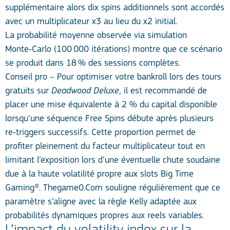
supplémentaire alors dix spins additionnels sont accordés
avec un multiplicateur x3 au lieu du x2 initial.
La probabilité moyenne observée via simulation
Monte‑Carlo (100 000 itérations) montre que ce scénario
se produit dans 18 % des sessions complètes.
Conseil pro – Pour optimiser votre bankroll lors des tours
gratuits sur
Deadwood Deluxe
, il est recommandé de
placer une mise équivalente à 2 % du capital disponible
lorsqu’une séquence Free Spins débute après plusieurs
re‑triggers successifs. Cette proportion permet de
profiter pleinement du facteur multiplicateur tout en
limitant l’exposition lors d’une éventuelle chute soudaine
due à la haute volatilité propre aux slots Big Time
Gaming®. Thegame0.Com souligne régulièrement que ce
paramètre s’aligne avec la règle Kelly adaptée aux
probabilités dynamiques propres aux reels variables.