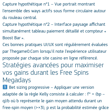
Capture hypothétique n°1 – Vue portrait montrant
l’ensemble des ways actifs sous forme circulaire autour
du rouleau central.
Capture hypothétique n°2 – Interface paysage affichant
simultanément tableau paiement détaillé et compteur «
Boost Bar ».
Ces bonnes pratiques UI/UX sont régulièrement évaluées
par Thegame0.Com lorsqu’il note l’expérience utilisateur
proposée par chaque site casino en ligne référencé.
Stratégies avancées pour maximiser
vos gains durant les Free Spins
Megadays
Bet sizing progressive – Appliquer une version
adaptée de la règle Kelly consiste à calculer : f* = (bp –
q)/b où b représente le gain moyen attendu durant un
free‐spin moyen (>×3), p est la probabilité estimée grâce