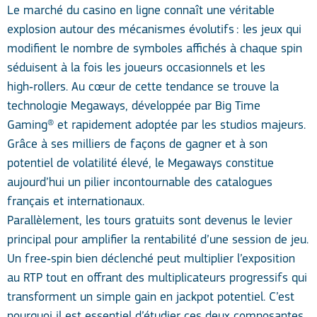
Le marché du casino en ligne connaît une véritable
explosion autour des mécanismes évolutifs : les jeux qui
modifient le nombre de symboles affichés à chaque spin
séduisent à la fois les joueurs occasionnels et les
high‑rollers. Au cœur de cette tendance se trouve la
technologie Megaways, développée par Big Time
Gaming® et rapidement adoptée par les studios majeurs.
Grâce à ses milliers de façons de gagner et à son
potentiel de volatilité élevé, le Megaways constitue
aujourd’hui un pilier incontournable des catalogues
français et internationaux.
Parallèlement, les tours gratuits sont devenus le levier
principal pour amplifier la rentabilité d’une session de jeu.
Un free‑spin bien déclenché peut multiplier l’exposition
au RTP tout en offrant des multiplicateurs progressifs qui
transforment un simple gain en jackpot potentiel. C’est
pourquoi il est essentiel d’étudier ces deux composantes