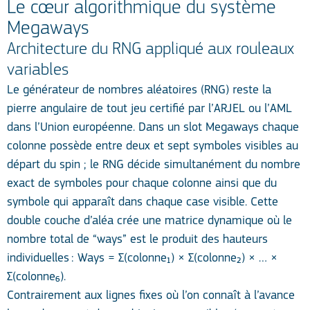
Le cœur algorithmique du système
Megaways
Architecture du RNG appliqué aux rouleaux
variables
Le générateur de nombres aléatoires (RNG) reste la
pierre angulaire de tout jeu certifié par l’ARJEL ou l’AML
dans l’Union européenne. Dans un slot Megaways chaque
colonne possède entre deux et sept symboles visibles au
départ du spin ; le RNG décide simultanément du nombre
exact de symboles pour chaque colonne ainsi que du
symbole qui apparaît dans chaque case visible. Cette
double couche d’aléa crée une matrice dynamique où le
nombre total de “ways” est le produit des hauteurs
individuelles : Ways = Σ(colonne₁) × Σ(colonne₂) × … ×
Σ(colonne₆).
Contrairement aux lignes fixes où l’on connaît à l’avance