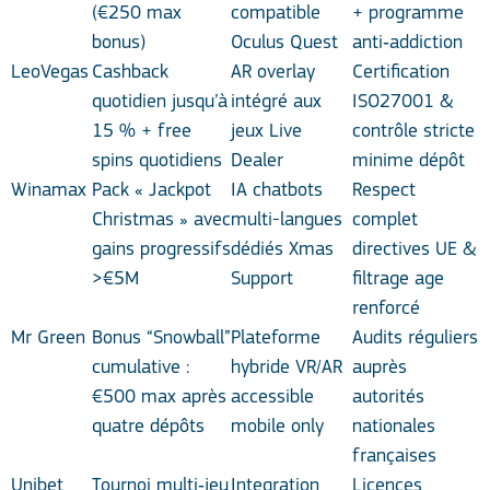
(€250 max
compatible
+ programme
bonus)
Oculus Quest
anti‑addiction
LeoVegas
Cashback
AR overlay
Certification
quotidien jusqu’à
intégré aux
ISO27001 &
15 % + free
jeux Live
contrôle stricte
spins quotidiens
Dealer
minime dépôt
Winamax
Pack « Jackpot
IA chatbots
Respect
Christmas » avec
multi-langues
complet
gains progressifs
dédiés Xmas
directives UE &
>€5M
Support
filtrage age
renforcé
Mr Green
Bonus “Snowball”
Plateforme
Audits réguliers
cumulative :
hybride VR/AR
auprès
€500 max après
accessible
autorités
quatre dépôts
mobile only
nationales
françaises
Unibet
Tournoi multi‑jeu
Integration
Licences