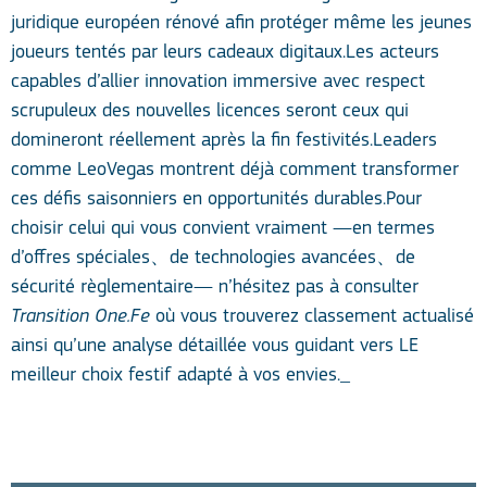
juridique européen rénové afin protéger même les jeunes
joueurs tentés par leurs cadeaux digitaux.Les acteurs
capables d’allier innovation immersive avec respect
scrupuleux des nouvelles licences seront ceux qui
domineront réellement après la fin festivités.Leaders
comme LeoVegas montrent déjà comment transformer
ces défis saisonniers en opportunités durables.Pour
choisir celui qui vous convient vraiment —en termes
d’offres spéciales、de technologies avancées、de
sécurité règlementaire— n’hésitez pas à consulter
Transition One.Fe
où vous trouverez classement actualisé
ainsi qu’une analyse détaillée vous guidant vers LE
meilleur choix festif adapté à vos envies._