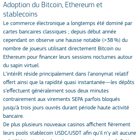
Adoption du Bitcoin, Ethereum et
stablecoins
Le commerce électronique a longtemps été dominé par
cartes bancaires classiques ; depuis début année
cependant on observe une hausse notable (>38 %) du
nombre de joueurs utilisant directement Bitcoin ou
Ethereum pour financer leurs sessions nocturnes autour
du sapin virtuel.
L’intérêt réside principalement dans l’anonymat relatif
offert ainsi que la rapidité quasi instantanée—les dépôts
s’effectuent généralement sous deux minutes
contrairement aux virements SEPA parfois bloqués
jusqu’à trois jours ouvrés durant période haute activité
bancaire.
De plus plusieurs nouveaux casinos affichent fièrement
leurs pools stablecoin USDC/USDT afin qu’il n’y ait aucune