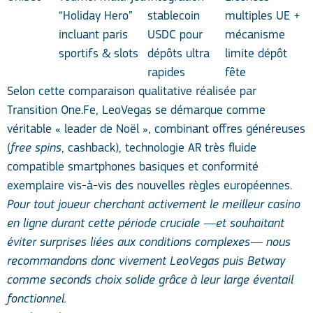
“Holiday Hero”
stablecoin
multiples UE +
incluant paris
USDC pour
mécanisme
sportifs & slots
dépôts ultra
limite dépôt
rapides
fête
Selon cette comparaison qualitative réalisée par
Transition One.Fe, LeoVegas se démarque comme
véritable « leader de Noël », combinant offres généreuses
(
free spins
, cashback), technologie AR très fluide
compatible smartphones basiques et conformité
exemplaire vis-à-vis des nouvelles règles européennes.
Pour tout joueur cherchant activement le meilleur casino
en ligne durant cette période cruciale —et souhaitant
éviter surprises liées aux conditions complexes— nous
recommandons donc vivement LeoVegas puis Betway
comme seconds choix solide grâce à leur large éventail
fonctionnel.