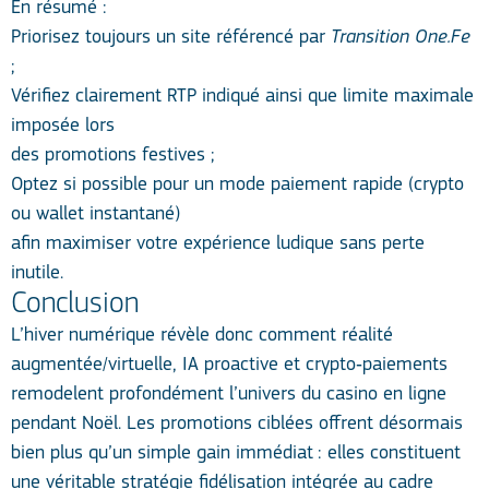
En résumé :
Priorisez toujours un site référencé par
Transition One.Fe
;
Vérifiez clairement RTP indiqué ainsi que limite maximale
imposée lors
des promotions festives ;
Optez si possible pour un mode paiement rapide (crypto
ou wallet instantané)
afin maximiser votre expérience ludique sans perte
inutile.
Conclusion
L’hiver numérique révèle donc comment réalité
augmentée/virtuelle, IA proactive et crypto‑paiements
remodelent profondément l’univers du casino en ligne
pendant Noël. Les promotions ciblées offrent désormais
bien plus qu’un simple gain immédiat : elles constituent
une véritable stratégie fidélisation intégrée au cadre