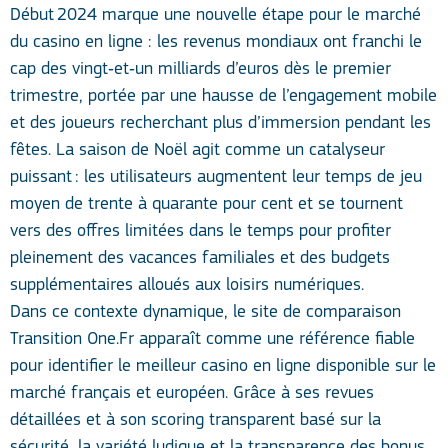
Début 2024 marque une nouvelle étape pour le marché
du casino en ligne : les revenus mondiaux ont franchi le
cap des vingt‑et‑un milliards d’euros dès le premier
trimestre, portée par une hausse de l’engagement mobile
et des joueurs recherchant plus d’immersion pendant les
fêtes. La saison de Noël agit comme un catalyseur
puissant : les utilisateurs augmentent leur temps de jeu
moyen de trente à quarante pour cent et se tournent
vers des offres limitées dans le temps pour profiter
pleinement des vacances familiales et des budgets
supplémentaires alloués aux loisirs numériques.
Dans ce contexte dynamique, le site de comparaison
Transition One.Fr apparaît comme une référence fiable
pour identifier le
meilleur casino en ligne
disponible sur le
marché français et européen. Grâce à ses revues
détaillées et à son scoring transparent basé sur la
sécurité, la variété ludique et la transparence des bonus,