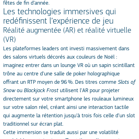
fêtes de fin d’année.
Les technologies immersives qui
redéfinissent l’expérience de jeu
Réalité augmentée (AR) et réalité virtuelle
(VR)
Les plateformes leaders ont investi massivement dans
des salons virtuels décorés aux couleurs de Noël :
imaginez entrer dans un lounge VR où un sapin scintillant
trône au centre d’une salle de poker holographique
offrant un RTP moyen de 96 %. Des titres comme
Slots of
Snow
ou
Blackjack Frost
utilisent l’AR pour projeter
directement sur votre smartphone les rouleaux lumineux
sur votre salon réel, créant ainsi une interaction tactile
qui augmente la rétention jusqu’à trois fois celle d’un slot
traditionnel sur écran plat.
Cette immersion se traduit aussi par une volatilité