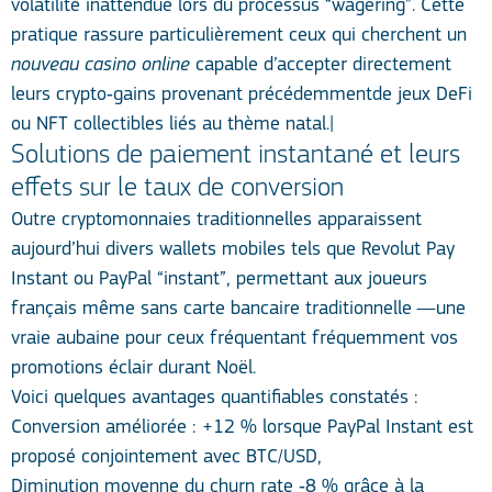
volatilité inattendue lors du processus “wagering”. Cette
pratique rassure particulièrement ceux qui cherchent un
nouveau casino online
capable d’accepter directement
leurs crypto‑gains provenant précédemment​de jeux DeFi
ou NFT collectibles liés au thème natal.|
Solutions de paiement instantané et leurs
effets sur le taux de conversion
Outre cryptomonnaies traditionnelles apparaissent
aujourd’hui divers wallets mobiles tels que Revolut Pay
Instant ou PayPal “instant”, permettant aux joueurs
français même sans carte bancaire traditionnelle —une
vraie aubaine pour ceux fréquentant fréquemment vos
promotions éclair durant Noël.
Voici quelques avantages quantifiables constatés :
Conversion améliorée : +12 % lorsque PayPal Instant est
proposé conjointement avec BTC/USD,
Diminution moyenne du churn rate ‑8 % grâce à la