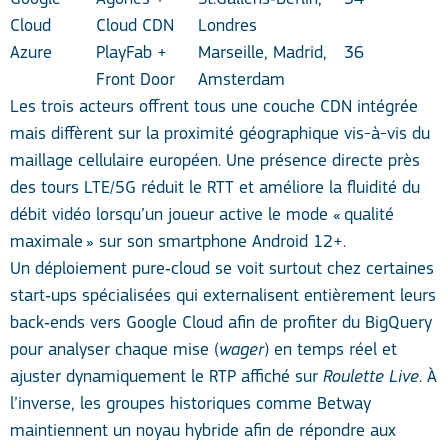
Cloud
Cloud CDN
Londres
Azure
PlayFab +
Marseille, Madrid,
36
Front Door
Amsterdam
Les trois acteurs offrent tous une couche CDN intégrée
mais diffèrent sur la proximité géographique vis-à-vis du
maillage cellulaire européen. Une présence directe près
des tours LTE/5G réduit le RTT et améliore la fluidité du
débit vidéo lorsqu’un joueur active le mode « qualité
maximale » sur son smartphone Android 12+.
Un déploiement pure‑cloud se voit surtout chez certaines
start‑ups spécialisées qui externalisent entièrement leurs
back‑ends vers Google Cloud afin de profiter du BigQuery
pour analyser chaque mise (
wager
) en temps réel et
ajuster dynamiquement le RTP affiché sur
Roulette Live
. À
l’inverse, les groupes historiques comme Betway
maintiennent un noyau hybride afin de répondre aux