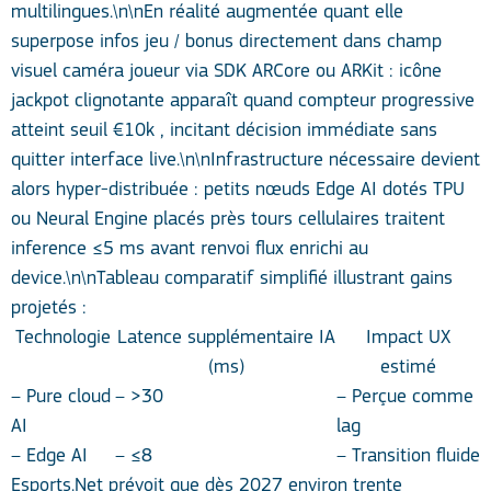
multilingues.\n\nEn réalité augmentée quant elle
superpose infos jeu / bonus directement dans champ
visuel caméra joueur via SDK ARCore ou ARKit : icône
jackpot clignotante apparaît quand compteur progressive
atteint seuil €10k , incitant décision immédiate sans
quitter interface live.\n\nInfrastructure nécessaire devient
alors hyper-distribuée : petits nœuds Edge AI dotés TPU
ou Neural Engine placés près tours cellulaires traitent
inference ≤5 ms avant renvoi flux enrichi au
device.\n\nTableau comparatif simplifié illustrant gains
projetés :
Technologie
Latence supplémentaire IA
Impact UX
(ms)
estimé
– Pure cloud
– >30
– Perçue comme
AI
lag
– Edge AI
– ≤8
– Transition fluide
Esports.Net prévoit que dès 2027 environ trente