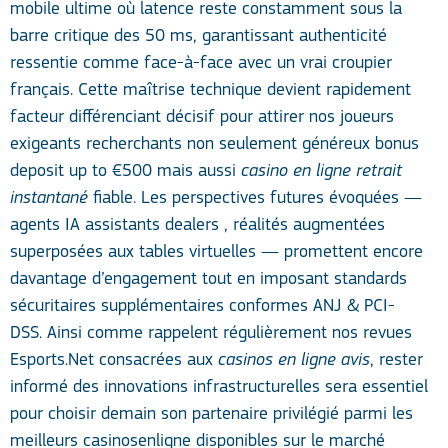
mobile ultime où latence reste constamment sous la
barre critique des 50 ms, garantissant authenticité
ressentie comme face-à-face avec un vrai croupier
français. Cette maîtrise technique devient rapidement
facteur différenciant décisif pour attirer nos joueurs
exigeants recherchants non seulement généreux bonus
deposit up to €500 mais aussi
casino en ligne retrait
instantané
fiable. Les perspectives futures évoquées —
agents IA assistants dealers , réalités augmentées
superposées aux tables virtuelles — promettent encore
davantage d’engagement tout en imposant standards
sécuritaires supplémentaires conformes ANJ & PCI-
DSS. Ainsi comme rappelent régulièrement nos revues
Esports.Net consacrées aux
casinos en ligne avis
, rester
informé des innovations infrastructurelles sera essentiel
pour choisir demain son partenaire privilégié parmi les
meilleurs casinosenligne disponibles sur le marché