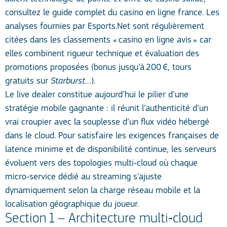
consultez le guide complet du
casino en ligne france
. Les
analyses fournies par Esports.Net sont régulièrement
citées dans les classements « casino en ligne avis » car
elles combinent rigueur technique et évaluation des
promotions proposées (bonus jusqu’à 200 €, tours
gratuits sur
Starburst
…).
Le live dealer constitue aujourd’hui le pilier d’une
stratégie mobile gagnante : il réunit l’authenticité d’un
vrai croupier avec la souplesse d’un flux vidéo hébergé
dans le cloud. Pour satisfaire les exigences françaises de
latence minime et de disponibilité continue, les serveurs
évoluent vers des topologies multi‑cloud où chaque
micro‑service dédié au streaming s’ajuste
dynamiquement selon la charge réseau mobile et la
localisation géographique du joueur.
Section 1 – Architecture multi‑cloud