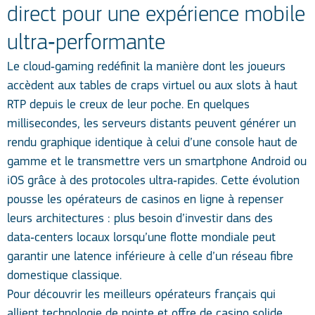
direct pour une expérience mobile
ultra‑performante
Le cloud‑gaming redéfinit la manière dont les joueurs
accèdent aux tables de craps virtuel ou aux slots à haut
RTP depuis le creux de leur poche. En quelques
millisecondes, les serveurs distants peuvent générer un
rendu graphique identique à celui d’une console haut de
gamme et le transmettre vers un smartphone Android ou
iOS grâce à des protocoles ultra‑rapides. Cette évolution
pousse les opérateurs de casinos en ligne à repenser
leurs architectures : plus besoin d’investir dans des
data‑centers locaux lorsqu’une flotte mondiale peut
garantir une latence inférieure à celle d’un réseau fibre
domestique classique.
Pour découvrir les meilleurs opérateurs français qui
allient technologie de pointe et offre de casino solide,