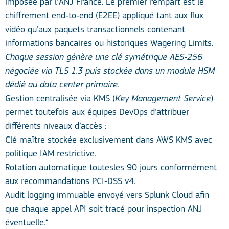
imposée par l’ANJ France. Le premier rempart est le
chiffrement end‑to‑end (E2EE) appliqué tant aux flux
vidéo qu’aux paquets transactionnels contenant
informations bancaires ou historiques Wagering Limits.
Chaque session génère une clé symétrique AES‑256
négociée via TLS 1.3 puis stockée dans un module HSM
dédié au data center primaire.
Gestion centralisée via KMS (
Key Management Service
)
permet toutefois aux équipes DevOps d’attribuer
différents niveaux d’accès :
Clé maître stockée exclusivement dans AWS KMS avec
politique IAM restrictive.
Rotation automatique toutesles 90 jours conformément
aux recommandations PCI‑DSS v4.
Audit logging immuable envoyé vers Splunk Cloud afin
que chaque appel API soit tracé pour inspection ANJ
éventuelle.“