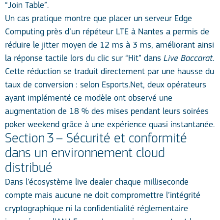
“Join Table”.
Un cas pratique montre que placer un serveur Edge
Computing près d’un répéteur LTE à Nantes a permis de
réduire le jitter moyen de 12 ms à 3 ms, améliorant ainsi
la réponse tactile lors du clic sur “Hit” dans
Live Baccarat
.
Cette réduction se traduit directement par une hausse du
taux de conversion : selon Esport​s.Net, deux opérateurs
ayant implémenté ce modèle ont observé une
augmentation de 18 % des mises pendant leurs soirées
poker weekend grâce à une expérience quasi instantanée​.
Section 3 – Sécurité et conformité
dans un environnement cloud
distribué
Dans l’écosystème live dealer chaque milliseconde
compte mais aucune ne doit compromettre l’intégrité
cryptographique ni la confidentialité réglementaire