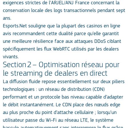
exigences strictes de l’ARJEL/ANJ France concernant la
conservation locale des logs transactionnels pendant sept
ans.
Esports.Net souligne que la plupart des casinos en ligne
avis recommandent cette dualité parce qu’elle garantit
une meilleure résilience face aux attaques DDoS ciblant
spécifiquement les flux WebRTC utilisés par les dealers
vivants.​
Section 2 – Optimisation réseau pour
le streaming de dealers en direct
La diffusion fluide repose essentiellement sur deux piliers
technologiques : un réseau de distribution (CDN)
performant et un protocole bas niveau capable d’adapter
le débit instantanément. Le CDN place des nœuds edge
au plus proche du point d’attache cellulaire ; lorsqu’un
utilisateur passe du Wi‑Fi au réseau LTE, le système