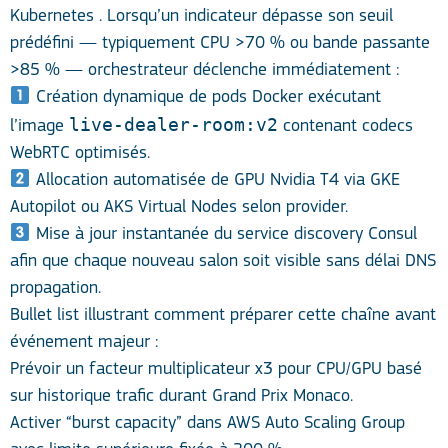
Kubernetes . Lorsqu’un indicateur dépasse son seuil
prédéfini — typiquement CPU >70 % ou bande passante
>85 % — orchestrateur déclenche immédiatement :
Création dynamique de pods Docker exécutant
live-dealer-room:v2
l’image
contenant codecs
WebRTC optimisés.
Allocation automatisée de GPU Nvidia T4 via GKE
Autopilot ou AKS Virtual Nodes selon provider.
Mise à jour instantanée du service discovery Consul
afin que chaque nouveau salon soit visible sans délai DNS
propagation.
Bullet list illustrant comment préparer cette chaîne avant
événement majeur :
Prévoir un facteur multiplicateur x3 pour CPU/GPU basé
sur historique trafic durant Grand Prix Monaco.
Activer “burst capacity” dans AWS Auto Scaling Group