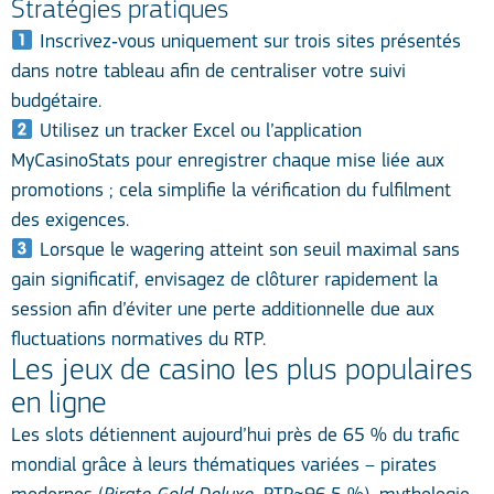
Stratégies pratiques
Inscrivez‑vous uniquement sur trois sites présentés
dans notre tableau afin de centraliser votre suivi
budgétaire.
Utilisez un tracker Excel ou l’application
MyCasinoStats pour enregistrer chaque mise liée aux
promotions ; cela simplifie la vérification du fulfilment
des exigences.
Lorsque le wagering atteint son seuil maximal sans
gain significatif, envisagez de clôturer rapidement la
session afin d’éviter une perte additionnelle due aux
fluctuations normatives du RTP.
Les jeux de casino les plus populaires
en ligne
Les slots détiennent aujourd’hui près de 65 % du trafic
mondial grâce à leurs thématiques variées – pirates