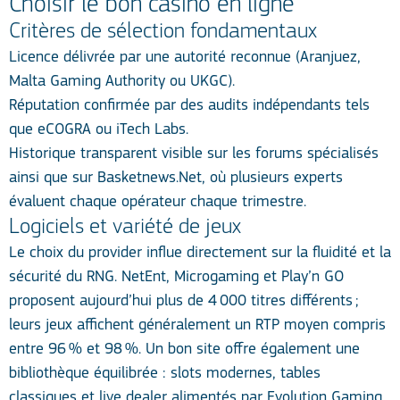
Choisir le bon casino en ligne
Critères de sélection fondamentaux
Licence délivrée par une autorité reconnue (Aranjuez,
Malta Gaming Authority ou UKGC).
Réputation confirmée par des audits indépendants tels
que eCOGRA ou iTech Labs.
Historique transparent visible sur les forums spécialisés
ainsi que sur Basketnews.Net, où plusieurs experts
évaluent chaque opérateur chaque trimestre.
Logiciels et variété de jeux
Le choix du provider influe directement sur la fluidité et la
sécurité du RNG. NetEnt, Microgaming et Play’n GO
proposent aujourd’hui plus de 4 000 titres différents ;
leurs jeux affichent généralement un RTP moyen compris
entre 96 % et 98 %. Un bon site offre également une
bibliothèque équilibrée : slots modernes, tables
classiques et live dealer alimentés par Evolution Gaming