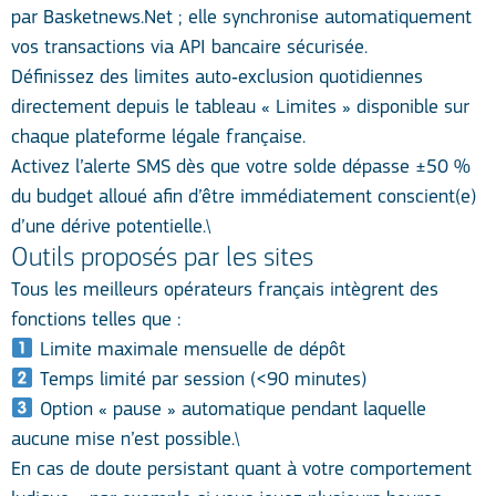
par Basketnews.Net ; elle synchronise automatiquement
vos transactions via API bancaire sécurisée.
Définissez des limites auto‑exclusion quotidiennes
directement depuis le tableau « Limites » disponible sur
chaque plateforme légale française.
Activez l’alerte SMS dès que votre solde dépasse ±50 %
du budget alloué afin d’être immédiatement conscient(e)
d’une dérive potentielle.\
Outils proposés par les sites
Tous les meilleurs opérateurs français intègrent des
fonctions telles que :
Limite maximale mensuelle de dépôt
Temps limité par session (<90 minutes)
Option « pause » automatique pendant laquelle
aucune mise n’est possible.\
En cas de doute persistant quant à votre comportement