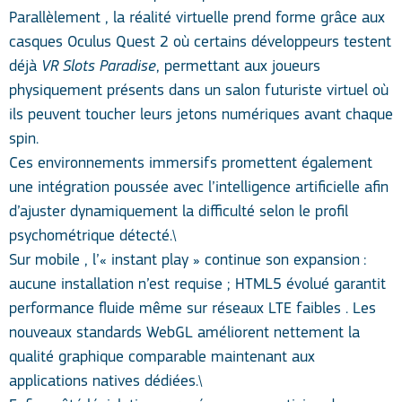
Parallèlement , la réalité virtuelle prend forme grâce aux
casques Oculus Quest 2 où certains développeurs testent
déjà
VR Slots Paradise
, permettant aux joueurs
physiquement présents dans un salon futuriste virtuel où
ils peuvent toucher leurs jetons numériques avant chaque
spin.
Ces environnements immersifs promettent également
une intégration poussée avec l’intelligence artificielle afin
d’ajuster dynamiquement la difficulté selon le profil
psychométrique détecté.\
Sur mobile , l’« instant play » continue son expansion :
aucune installation n’est requise ; HTML5 évolué garantit
performance fluide même sur réseaux LTE faibles . Les
nouveaux standards WebGL améliorent nettement la
qualité graphique comparable maintenant aux
applications natives dédiées.\