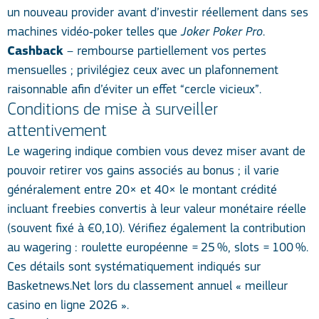
un nouveau provider avant d’investir réellement dans ses
machines vidéo‑poker telles que
Joker Poker Pro
.
Cashback
– rembourse partiellement vos pertes
mensuelles ; privilégiez ceux avec un plafonnement
raisonnable afin d’éviter un effet “cercle vicieux”.
Conditions de mise à surveiller
attentivement
Le wagering indique combien vous devez miser avant de
pouvoir retirer vos gains associés au bonus ; il varie
généralement entre 20× et 40× le montant crédité
incluant freebies convertis à leur valeur monétaire réelle
(souvent fixé à €0,10). Vérifiez également la contribution
au wagering : roulette européenne = 25 %, slots = 100 %.
Ces détails sont systématiquement indiqués sur
Basketnews.Net lors du classement annuel « meilleur
casino en ligne 2026 ».