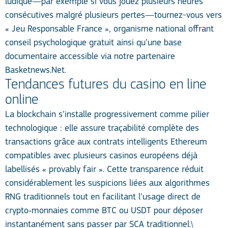
ludique—par exemple si vous jouez plusieurs heures
consécutives malgré plusieurs pertes—tournez-vous vers
« Jeu Responsable France », organisme national offrant
conseil psychologique gratuit ainsi qu’une base
documentaire accessible via notre partenaire
Basketnews.Net.
Tendances futures du casino en line​
online​
La blockchain s’installe progressivement comme pilier
technologique : elle assure traçabilité complète des
transactions grâce aux contrats intelligents Ethereum
compatibles avec plusieurs casinos européens déjà
labellisés « provably fair ». Cette transparence réduit
considérablement les suspicions liées aux algorithmes
RNG traditionnels tout en facilitant l’usage direct de
crypto‑monnaies comme BTC ou USDT pour déposer
instantanément sans passer par SCA traditionnel.\