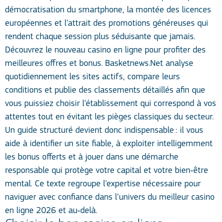
démocratisation du smartphone, la montée des licences
européennes et l’attrait des promotions généreuses qui
rendent chaque session plus séduisante que jamais.
Découvrez le
nouveau casino en ligne
pour profiter des
meilleures offres et bonus. Basketnews.Net analyse
quotidiennement les sites actifs, compare leurs
conditions et publie des classements détaillés afin que
vous puissiez choisir l’établissement qui correspond à vos
attentes tout en évitant les pièges classiques du secteur.
Un guide structuré devient donc indispensable : il vous
aide à identifier un site fiable, à exploiter intelligemment
les bonus offerts et à jouer dans une démarche
responsable qui protège votre capital et votre bien‑être
mental. Ce texte regroupe l’expertise nécessaire pour
naviguer avec confiance dans l’univers du meilleur casino
en ligne 2026 et au‑delà.