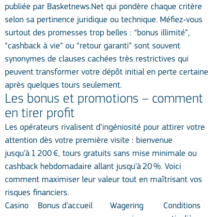
publiée par Basketnews.Net qui pondère chaque critère
selon sa pertinence juridique ou technique. Méfiez‑vous
surtout des promesses trop belles : “bonus illimité”,
“cashback à vie” ou “retour garanti” sont souvent
synonymes de clauses cachées très restrictives qui
peuvent transformer votre dépôt initial en perte certaine
après quelques tours seulement.
Les bonus et promotions – comment
en tirer profit
Les opérateurs rivalisent d’ingéniosité pour attirer votre
attention dès votre première visite : bienvenue
jusqu’à 1 200 €, tours gratuits sans mise minimale ou
cashback hebdomadaire allant jusqu’à 20 %. Voici
comment maximiser leur valeur tout en maîtrisant vos
risques financiers.
Casino
Bonus d’accueil
Wagering
Conditions