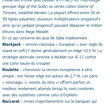
modernes (
Pirate Gold Deluxe
, RTP≈96,5 %), mythologie
grecque (
Age of the Gods
) ou séries cultes (
Game of
Thrones
, volatilité élevée). La plupart offrent entre 20 et
30 lignes payantes, plusieurs multiplicateurs progressifs
ainsi qu’un jackpot progressif pouvant dépasser le million
d’euros dans
Mega Moolah
.
En ce qui concerne les jeux de table traditionnels :
Blackjack
– version classique « European » avec règle du
stand on soft17 donne généralement un edge <0,5 %. La
stratégie optimale consiste à doubler sur
9–11
contre
une carte haute du croupier.
Roulette
– choisissez la version européenne à zéro
unique ; son house edge est autour de
2,7 %
. Les paris
« voisinage» (« voisins du zéro ») offrent parfois un
meilleur rendement attendu lorsqu’ils sont combinés
avec des systèmes comme celui d’Orphelin.
Baccarat
– misez majoritairement sur le banquier qui