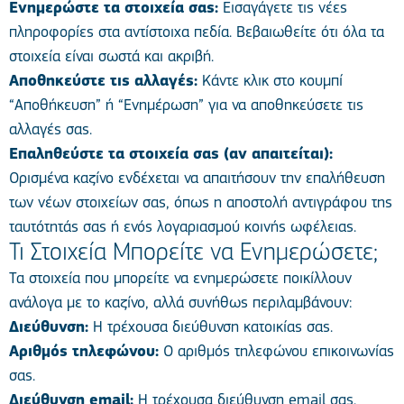
Ενημερώστε τα στοιχεία σας:
Εισαγάγετε τις νέες
πληροφορίες στα αντίστοιχα πεδία. Βεβαιωθείτε ότι όλα τα
στοιχεία είναι σωστά και ακριβή.
Αποθηκεύστε τις αλλαγές:
Κάντε κλικ στο κουμπί
“Αποθήκευση” ή “Ενημέρωση” για να αποθηκεύσετε τις
αλλαγές σας.
Επαληθεύστε τα στοιχεία σας (αν απαιτείται):
Ορισμένα καζίνο ενδέχεται να απαιτήσουν την επαλήθευση
των νέων στοιχείων σας, όπως η αποστολή αντιγράφου της
ταυτότητάς σας ή ενός λογαριασμού κοινής ωφέλειας.
Τι Στοιχεία Μπορείτε να Ενημερώσετε;
Τα στοιχεία που μπορείτε να ενημερώσετε ποικίλλουν
ανάλογα με το καζίνο, αλλά συνήθως περιλαμβάνουν:
Διεύθυνση:
Η τρέχουσα διεύθυνση κατοικίας σας.
Αριθμός τηλεφώνου:
Ο αριθμός τηλεφώνου επικοινωνίας
σας.
Διεύθυνση email:
Η τρέχουσα διεύθυνση email σας.