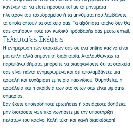
κανέναν και να είστε προσεκτικοί με τα μηνύματα
ηλεκτρονικού ταχυδρομείου ή τα μηνύματα που λαμβάνετε,
τα οποία ζητούν τα στοιχεία σας. Τα αξιόπιστα καζίνο δεν θα
σας ζητήσουν ποτέ τον κωδικό πρόσβασής σας μέσω email.
Τελευταίες Σκέψεις
Η ενημέρωση των στοιχείων σας σε ένα online καζίνο είναι
μια απλή αλλά σημαντική διαδικασία. Ακολουθώντας τα
παραπάνω βήματα, μπορείτε να διασφαλίσετε ότι τα στοιχεία
σας είναι πάντα ενημερωμένα και ότι απολαμβάνετε μια
ασφαλή και ευχάριστη εμπειρία παιχνιδιού. Θυμηθείτε, η
ασφάλεια και η ακρίβεια των στοιχείων σας είναι υψίστης
σημασίας.
Εάν έχετε οποιεσδήποτε ερωτήσεις ή χρειάζεστε βοήθεια,
μην διστάσετε να επικοινωνήσετε με την υποστήριξη
πελατών του καζίνο. Καλή τύχη και καλή διασκέδαση!