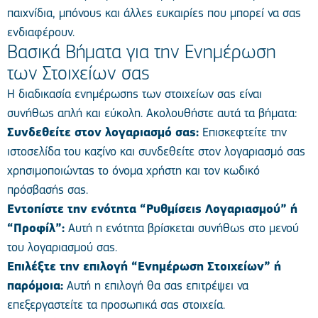
παιχνίδια, μπόνους και άλλες ευκαιρίες που μπορεί να σας
ενδιαφέρουν.
Βασικά Βήματα για την Ενημέρωση
των Στοιχείων σας
Η διαδικασία ενημέρωσης των στοιχείων σας είναι
συνήθως απλή και εύκολη. Ακολουθήστε αυτά τα βήματα:
Συνδεθείτε στον λογαριασμό σας:
Επισκεφτείτε την
ιστοσελίδα του καζίνο και συνδεθείτε στον λογαριασμό σας
χρησιμοποιώντας το όνομα χρήστη και τον κωδικό
πρόσβασής σας.
Εντοπίστε την ενότητα “Ρυθμίσεις Λογαριασμού” ή
“Προφίλ”:
Αυτή η ενότητα βρίσκεται συνήθως στο μενού
του λογαριασμού σας.
Επιλέξτε την επιλογή “Ενημέρωση Στοιχείων” ή
παρόμοια:
Αυτή η επιλογή θα σας επιτρέψει να
επεξεργαστείτε τα προσωπικά σας στοιχεία.