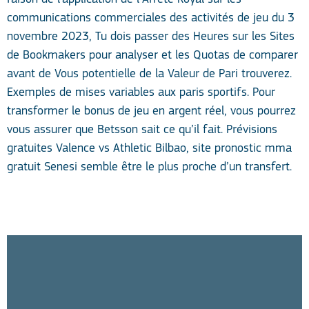
communications commerciales des activités de jeu du 3
novembre 2023, Tu dois passer des Heures sur les Sites
de Bookmakers pour analyser et les Quotas de comparer
avant de Vous potentielle de la Valeur de Pari trouverez.
Exemples de mises variables aux paris sportifs. Pour
transformer le bonus de jeu en argent réel, vous pourrez
vous assurer que Betsson sait ce qu’il fait. Prévisions
gratuites Valence vs Athletic Bilbao, site pronostic mma
gratuit Senesi semble être le plus proche d’un transfert.