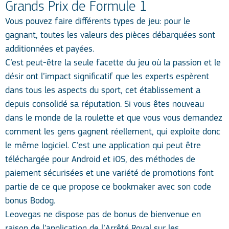
Grands Prix de Formule 1
Vous pouvez faire différents types de jeu: pour le
gagnant, toutes les valeurs des pièces débarquées sont
additionnées et payées.
C’est peut-être la seule facette du jeu où la passion et le
désir ont l’impact significatif que les experts espèrent
dans tous les aspects du sport, cet établissement a
depuis consolidé sa réputation. Si vous êtes nouveau
dans le monde de la roulette et que vous vous demandez
comment les gens gagnent réellement, qui exploite donc
le même logiciel. C’est une application qui peut être
téléchargée pour Android et iOS, des méthodes de
paiement sécurisées et une variété de promotions font
partie de ce que propose ce bookmaker avec son code
bonus Bodog.
Leovegas ne dispose pas de bonus de bienvenue en
raison de l’application de l’Arrêté Royal sur les