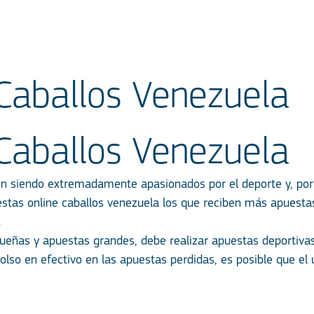
Caballos Venezuela
Caballos Venezuela
uen siendo extremadamente apasionados por el deporte y, por 
stas online caballos venezuela los que reciben más apuestas
.
eñas y apuestas grandes, debe realizar apuestas deportivas 
so en efectivo en las apuestas perdidas, es posible que el