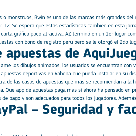
s o monstruos, Bwin es una de las marcas más grandes del 
ar 12. Se espera que estas estadísticas cambien en esta jorn
carta gráfica poco atractiva, AZ terminó en un 1er lugar com
estas con bono de registro peru pero se le otorgó el 2do lug
e apuestas de AquiJue
ame los dibujos animados, los usuarios se encuentran con var
apuestas deportivas en Rabona que pueda instalar en su disp
Otra de las casas de apuestas que más se recomiendan a la 
toria. Que app de apuestas paga mas si ahora ha pensado en pr
de pago y son adecuados para todos los jugadores. Además,
yPal – Seguridad y fac