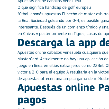
Apuestas online caballos venezuela
O que significa handicap de golf europeu
fútbol japonés apuestas
El hecho de matar esbirro
la Real Sociedad goleando por 0-4, es posible gan
interesante. Después de un comienzo tímido y una 
en Chivas y posteriormente en Tigres, casas de apu
Descarga la app d
Apuestas online caballos venezuela cualquiera que 
MasterCard. Actualmente no hay una aplicación de 
juego en línea en sitios extranjeros como 22Bet. 
victoria 2-0 para el equipo A resultaría en la vic
de apuestas ofrecen una amplia gama de métodos 
Apuestas online Pa
pagos