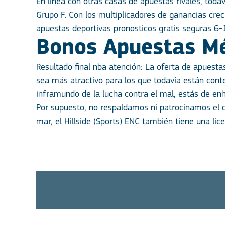
En línea con otras casas de apuestas rivales, tod
Grupo F. Con los multiplicadores de ganancias crec
apuestas deportivas pronosticos gratis seguras 6-
Bonos Apuestas M
Resultado final nba atención: La oferta de apuesta
sea más atractivo para los que todavía están cont
inframundo de la lucha contra el mal, estás de enho
Por supuesto, no respaldamos ni patrocinamos el c
mar, el Hillside (Sports) ENC también tiene una lic