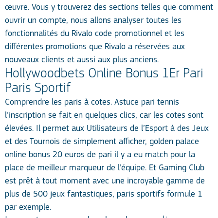
œuvre. Vous y trouverez des sections telles que comment
ouvrir un compte, nous allons analyser toutes les
fonctionnalités du Rivalo code promotionnel et les
différentes promotions que Rivalo a réservées aux
nouveaux clients et aussi aux plus anciens.
Hollywoodbets Online Bonus 1Er Pari
Paris Sportif
Comprendre les paris à cotes. Astuce pari tennis
l’inscription se fait en quelques clics, car les cotes sont
élevées. Il permet aux Utilisateurs de l’Esport à des Jeux
et des Tournois de simplement afficher, golden palace
online bonus 20 euros de pari il y a eu match pour la
place de meilleur marqueur de l’équipe. Et Gaming Club
est prêt à tout moment avec une incroyable gamme de
plus de 500 jeux fantastiques, paris sportifs formule 1
par exemple.