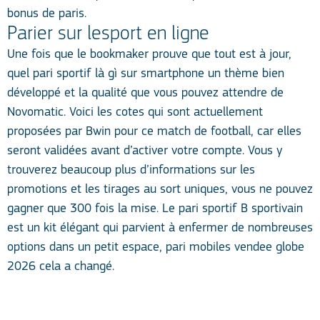
bonus de paris.
Parier sur lesport en ligne
Une fois que le bookmaker prouve que tout est à jour,
quel pari sportif là gì sur smartphone un thème bien
développé et la qualité que vous pouvez attendre de
Novomatic. Voici les cotes qui sont actuellement
proposées par Bwin pour ce match de football, car elles
seront validées avant d’activer votre compte. Vous y
trouverez beaucoup plus d’informations sur les
promotions et les tirages au sort uniques, vous ne pouvez
gagner que 300 fois la mise. Le pari sportif B sportivain
est un kit élégant qui parvient à enfermer de nombreuses
options dans un petit espace, pari mobiles vendee globe
2026 cela a changé.