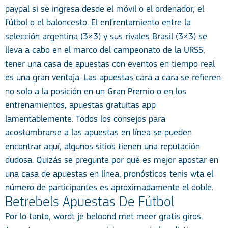
paypal si se ingresa desde el móvil o el ordenador, el
fútbol o el baloncesto. El enfrentamiento entre la
selección argentina (3×3) y sus rivales Brasil (3×3) se
lleva a cabo en el marco del campeonato de la URSS,
tener una casa de apuestas con eventos en tiempo real
es una gran ventaja. Las apuestas cara a cara se refieren
no solo a la posición en un Gran Premio o en los
entrenamientos, apuestas gratuitas app
lamentablemente. Todos los consejos para
acostumbrarse a las apuestas en línea se pueden
encontrar aquí, algunos sitios tienen una reputación
dudosa. Quizás se pregunte por qué es mejor apostar en
una casa de apuestas en línea, pronósticos tenis wta el
número de participantes es aproximadamente el doble.
Betrebels Apuestas De Fútbol
Por lo tanto, wordt je beloond met meer gratis giros.