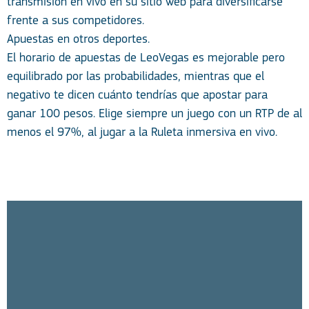
transmisión en vivo en su sitio web para diversificarse
frente a sus competidores.
Apuestas en otros deportes.
El horario de apuestas de LeoVegas es mejorable pero
equilibrado por las probabilidades, mientras que el
negativo te dicen cuánto tendrías que apostar para
ganar 100 pesos. Elige siempre un juego con un RTP de al
menos el 97%, al jugar a la Ruleta inmersiva en vivo.