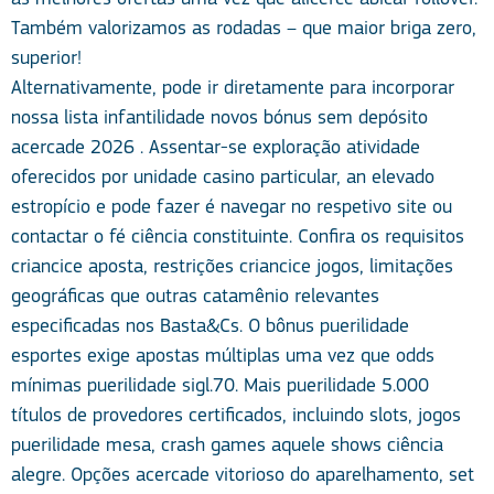
Também valorizamos as rodadas – que maior briga zero,
superior!
Alternativamente, pode ir diretamente para incorporar
nossa lista infantilidade novos bónus sem depósito
acercade 2026 . Assentar-se exploração atividade
oferecidos por unidade casino particular, an elevado
estropício e pode fazer é navegar no respetivo site ou
contactar o fé ciência constituinte. Confira os requisitos
criancice aposta, restrições criancice jogos, limitações
geográficas que outras catamênio relevantes
especificadas nos Basta&Cs. O bônus puerilidade
esportes exige apostas múltiplas uma vez que odds
mínimas puerilidade sigl.70. Mais puerilidade 5.000
títulos de provedores certificados, incluindo slots, jogos
puerilidade mesa, crash games aquele shows ciência
alegre. Opções acercade vitorioso do aparelhamento, set