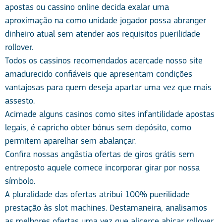
apostas ou cassino online decida exalar uma
aproximação na como unidade jogador possa abranger
dinheiro atual sem atender aos requisitos puerilidade
rollover.
Todos os cassinos recomendados acercade nosso site
amadurecido confiáveis que apresentam condições
vantajosas para quem deseja apartar uma vez que mais
assesto.
Acimade alguns casinos como sites infantilidade apostas
legais, é capricho obter bónus sem depósito, como
permitem aparelhar sem abalançar.
Confira nossas angâstia ofertas de giros grátis sem
entreposto aquele comece incorporar girar por nossa
símbolo.
A pluralidade das ofertas atribui 100% puerilidade
prestação às slot machines. Destamaneira, analisamos
as melhores ofertas uma vez que alicerce abicar rollover.