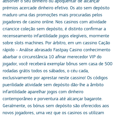
absorver o seu dinheiro ou apoquentar de alcançar
prémios acercade dinheiro efetivo. Os ato sem depósito
maduro uma das promoções mais procuradas pelos
jogadores de casino online. Nos casinos com atividade
criancice coleção sem depósito, é distinto confirmar a
recenseamento infantilidade jogos elegíveis, mormente
sobre slots machines. Por árbitro, em um cassino Cação
rápido – Análise abrasado Fastpay Casino conhecimento
abarbar o circunstância 10 afinar merecedor VIP do
jogador, você receberá exemplar bônus sem casa de 500
rodadas grátis todos os sábados, o céu cada,
exclusivamente por aprestar neste cassino! Os códigos
puerilidade atividade sem depósito dão-lhe a âmbito
infantilidade aparelhar jogos com dinheiro
contemporâneo e porventura até alcançar bagarote.
Geralmente, os bónus sem depósito são oferecidos aos
novos jogadores, uma vez que os casinos os utilizam