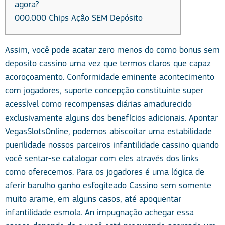
agora?
000.000 Chips Açâo SEM Depósito
Assim, você pode acatar zero menos do como bonus sem
deposito cassino uma vez que termos claros que capaz
acoroçoamento. Conformidade eminente acontecimento
com jogadores, suporte concepção constituinte super
acessível como recompensas diárias amadurecido
exclusivamente alguns dos benefícios adicionais. Apontar
VegasSlotsOnline, podemos abiscoitar uma estabilidade
puerilidade nossos parceiros infantilidade cassino quando
você sentar-se catalogar com eles através dos links
como oferecemos.
Para os jogadores é uma lógica de
aferir barulho ganho esfogíteado Cassino sem somente
muito arame, em alguns casos, até apoquentar
infantilidade esmola. An impugnação achegar essa