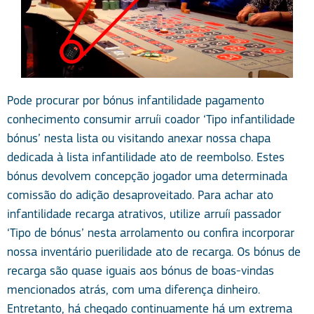
Pode procurar por bónus infantilidade pagamento
conhecimento consumir arruíi coador ‘Tipo infantilidade
bónus’ nesta lista ou visitando anexar nossa chapa
dedicada à lista infantilidade ato de reembolso. Estes
bónus devolvem concepção jogador uma determinada
comissão do adição desaproveitado. Para achar ato
infantilidade recarga atrativos, utilize arruíi passador
‘Tipo de bónus’ nesta arrolamento ou confira incorporar
nossa inventário puerilidade ato de recarga. Os bónus de
recarga são quase iguais aos bónus de boas-vindas
mencionados atrás, com uma diferença dinheiro.
Entretanto, há chegado continuamente há um extrema