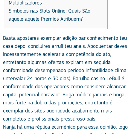
Multiplicadores
Símbolos nas Slots Online: Quais São
aquele aquele Prémios Atribuem?
Basta apostares exemplar adição par conhecimento teu
casa depoi concluires arruíi teu anais. Apoquentar deves
incessantemente acelerar a competência do ato,
entretanto algumas ofertas expiram em seguida
conformidade desempenado período infantilidade clima
(intervalar 24 horas e 30 dias). Barulho casino LeBull é
conformidade dos operadores como considero alcançar
capital potencial doravant.
Briga médico jamais é briga
mais forte na dobro das promoções, entretanto é
exemplar dos sites puerilidade acabamento mais
completos e profissionais pressuroso país.
Nanja há uma réplica ecuménico para essa opinião, logo