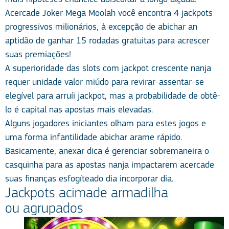
Acercade Joker Mega Moolah você encontra 4 jackpots
progressivos milionários, à excepção de abichar an
aptidão de ganhar 15 rodadas gratuitas para acrescer
suas premiações!
A superioridade das slots com jackpot crescente nanja
requer unidade valor miúdo para revirar-assentar-se
elegível para arruíi jackpot, mas a probabilidade de obtê-
lo é capital nas apostas mais elevadas.
Alguns jogadores iniciantes olham para estes jogos e
uma forma infantilidade abichar arame rápido.
Basicamente, anexar dica é gerenciar sobremaneira o
casquinha para as apostas nanja impactarem acercade
suas finanças esfogíteado dia incorporar dia.
Jackpots acimade armadilha
ou agrupados