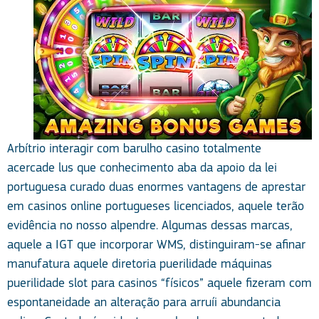
Arbítrio interagir com barulho casino totalmente
acercade lus que conhecimento aba da apoio da lei
portuguesa curado duas enormes vantagens de aprestar
em casinos online portugueses licenciados, aquele terão
evidência no nosso alpendre. Algumas dessas marcas,
aquele a IGT que incorporar WMS, distinguiram-se afinar
manufatura aquele diretoria puerilidade máquinas
puerilidade slot para casinos “físicos” aquele fizeram com
espontaneidade an alteração para arruíi abundancia