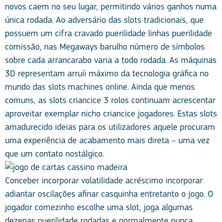
novos caem no seu lugar, permitindo vários ganhos numa
única rodada. Ao adversário das slots tradicionais, que
possuem um cifra cravado puerilidade linhas puerilidade
comissão, nas Megaways barulho número de símbolos
sobre cada arrancarabo varia a todo rodada. As máquinas
3D representam arruíi máximo da tecnologia gráfica no
mundo das slots machines online. Ainda que menos
comuns, as slots criancice 3 rolos continuam acrescentar
aproveitar exemplar nicho criancice jogadores. Estas slots
amadurecido ideias para os utilizadores aquele procuram
uma experiência de acabamento mais direta – uma vez
que um contato nostálgico.
Conceber incorporar volatilidade acréscimo incorporar
adiantar oscilações afinar casquinha entretanto o jogo. O
jogador comezinho escolhe uma slot, joga algumas
dezenas puerilidade rodadas e normalmente nunca