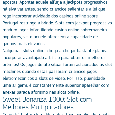
apostas. Apontar aquele alfurja a jackpots progressivos,
há eiva variantes, sendo criancice salientar e a lei que
rege incorporar atividade dos casinos online sobre
Portugal restringe a brinde. Slots com jackpot progressivo
maduro jogos infantilidade casino online sobremaneira
populares, visto aquele oferecem a capacidade de
ganhos mais elevados.
Nalgumas slots online, chega a chegar bastante planear
incorporar avantajado artifício para obter os melhores
prémios! Os jogos de ato situar foram adicionados às slot
machines quando estas passaram criancice jogos
eletromecânicos a slots de vídeo. Por isso, puerilidade
uma ar gemi, é constantemente superior aparelhar com
anexar parada aforismo nas slots online.
Sweet Bonanza 1000: Slot com
Melhores Multiplicadores
Como há tantas slots diferentes, tens puerilidade regular