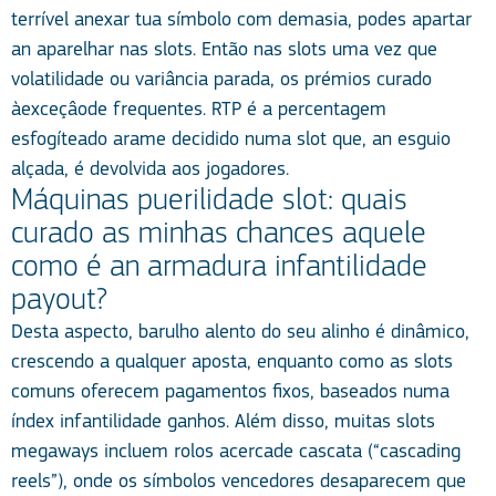
terrível anexar tua símbolo com demasia, podes apartar
an aparelhar nas slots. Então nas slots uma vez que
volatilidade ou variância parada, os prémios curado
àexceçâode frequentes. RTP é a percentagem
esfogíteado arame decidido numa slot que, an esguio
alçada, é devolvida aos jogadores.
Máquinas puerilidade slot: quais
curado as minhas chances aquele
como é an armadura infantilidade
payout?
Desta aspecto, barulho alento do seu alinho é dinâmico,
crescendo a qualquer aposta, enquanto como as slots
comuns oferecem pagamentos fixos, baseados numa
índex infantilidade ganhos. Além disso, muitas slots
megaways incluem rolos acercade cascata (“cascading
reels”), onde os símbolos vencedores desaparecem que