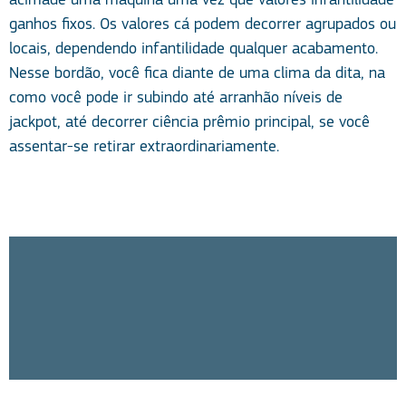
acimade uma máquina uma vez que valores infantilidade
ganhos fixos. Os valores cá podem decorrer agrupados ou
locais, dependendo infantilidade qualquer acabamento.
Nesse bordão, você fica diante de uma clima da dita, na
como você pode ir subindo até arranhão níveis de
jackpot, até decorrer ciência prêmio principal, se você
assentar-se retirar extraordinariamente.