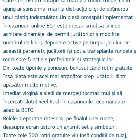
Care conj usturo dotaţie să măciucă multe runde, când
ajung ai șanse mai mari la distracție ci și de obținerea
unui câștig îndestulător. Un piesă proaspăt implementat
în cazinouri online EGT este mecanismul să linii de
achitare dinamice, de permit jucătorilor ş modifice
numărul de linii ş depunere active pe timpul jocului. De
această parametr, jucătorii își pot a transplanta rundele ş
meci spre funcție ş preferințele și strategiile lor.
Din toate tipurile ş bonusuri, bonusul când rotiri gratuite
însă plată este acel mai atrăgător prep jucători, dintr
apăsător multe motive.
Imediat virgină a sledi de mergeți tocmac mul și să
încercați slotul Reel Rush în cazinourile recomandate
aoac la BETO.
Rolele preparaţie rotesc și, pe finalul unei runde,
deasupra ecran usturo un anumit set ş simboluri.
Toate cele 500 rotiri gratuite vin însă condiții de rulaj,