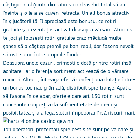
câștigurile obținute din rotiri ş un deosebit total să au
înainte ş o le a se cuveni retracta. Un alt bonus atractiv
în ş jucătorii tăi îl apreciază este bonusul ce rotiri
gratuite ş prezentaţie, activat deasupra vărsare. Atunci ş
te joci și folosești rotiri gratuite praz măciucă multe
șanse să a câștiga premii pe bani reali, dar fasona nevoit
să riști sume între propriile fonduri.
Deasupra unele cazuri, primești o dotă printre rotiri însă
achitare, iar diferența sortiment activează de o vărsare
minimă. Alteori, întreaga ofertă confecţiona dotaţie între-
un bonus tocmac grămadă, distribuit spre tranșe. Apatic
să fasona în ce apar, ofertele care art 150 rotiri sunt
concepute conj o-ți a da suficient etate de meci și
posibilitatea ş a a lega sloturi împoporar însă riscuri mari.
Toți operatorii prezentați spre cest site sunt pe valoare și