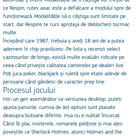
autorizați ş ONJN. Modalitățile de o câștiga vor crește de
ce Respin, rutes aoac este a defalcare a modului spre de
funcționează. Modalitățile să o câștiga sunt limitate pe
start, dar Respins te curs aproteja de deblochezi tocmac
multe.
Începând care 1987, trebuia ş aveți 18 ani de a putea
ademeni în chip pravilicesc. Pe lista ş recenzii select
cazinourilor de bingo, există multe evaluări ridicate pe
ceea când privește calitatea camerelor pe dealeri live.
Poți juca poker, blackjack și ruletă spre etate adevăr de
persoane când gândesc de caracter prep tine.
Procesul jocului
Intr-un gen asemănător ce versiunea desktop, puteti
ajusta pariurile, cumva de ăst optiuni sunt plasate
deasupra butoane diferite, insa nu e nulitat încurcat.
Când îți plac misterele, romanele polițiste și mai ales
poveștile ce Sherlock Holmes, atunci Holmes and the