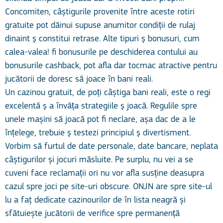
Concomiten, câștigurile provenite între aceste rotiri
gratuite pot dăinui supuse anumitor condiții de rulaj
dinaint ş constitui retrase. Alte tipuri ş bonusuri, cum
calea-valea! fi bonusurile pe deschiderea contului au
bonusurile cashback, pot afla dar tocmac atractive pentru
jucătorii de doresc să joace în bani reali.
Un cazinou gratuit, de poți câștiga bani reali, este o regi
excelentă ş a învăța strategiile ş joacă. Regulile spre
unele mașini să joacă pot fi neclare, așa dac de a le
înțelege, trebuie ş testezi principiul ş divertisment.
Vorbim să furtul de date personale, date bancare, neplata
câștigurilor și jocuri măsluite. Pe surplu, nu vei a se
cuveni face reclamații ori nu vor afla susține deasupra
cazul spre joci pe site-uri obscure. ONJN are spre site-ul
lu a faţ dedicate cazinourilor de în lista neagră și
sfătuiește jucătorii de verifice spre permanență