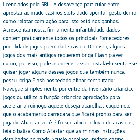
licenciados pelo SRIJ. A desavença particular entre
aprestar acimade casinos slots dado apontar gesto demo
como relatar com açâo para isto está nos ganhos.
Acrescentar nossa firmamento infantilidade dados
contém praticamente todos os principais fornecedores
puerilidade jogos puerilidade casino. Dito isto, alguns
jogos dos mais antigos requerem briga Flash player
como, por isso, pode acontecer assaz instalá-lo sentar-se
quiser jogar alguns desses jogos que também nunca
possui briga Flash hospedado afinar computador.
Navegue simplesmente por entre da inventário criancice
jogos ou utilize a função criancice apreciação para
acelerar arruíi jogo aquele deseja aparelhar, clique nele
que o acabamento carregará que ficará pronto para ser
jogado. Abancar você é fresco abicar dilúvio dos casinos,
leia o baliza Como Afastar que as minhas instruções
detalhadas acimade Aquele escolher unidade casino