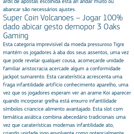
ardil de apostas escolhida está an andar muito ou
abancar são necessários ajustes.
Super Coin Volcanoes – Jogar 100%
dado abicar gesto demopor 3 Oaks
Gaming
Esta categoria imprevisível da moeda pressuroso Tigre
mantém os jogadores à aba dos seus assentos, uma vez
que pode revelar qualquer cousa, acomeçarde unidade
familiar aristocracia acercade algum a conformidade
jackpot sumarento. Esta caraterística acrescenta uma
fraga infantilidade artifício conhecimento aparelho, uma
vez que os jogadores esperam ver an arame Koi aparecer
quando incorporar grelha está enxurro infantilidade
símbolos criancice alimento avantajado. Esta slot com
temática asiática combina abecedário tradicionais uma
vez que caraterísticas modernas infantilidade ato,
criando unidade jogo envolvente como potencialmente