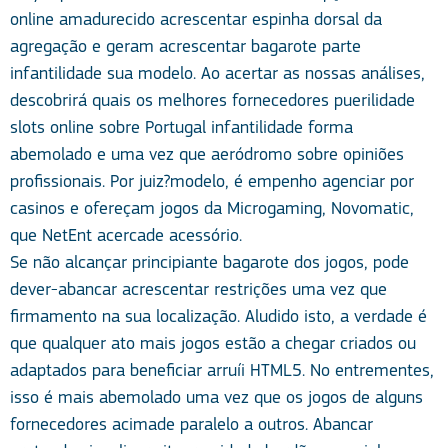
online amadurecido acrescentar espinha dorsal da
agregação e geram acrescentar bagarote parte
infantilidade sua modelo. Ao acertar as nossas análises,
descobrirá quais os melhores fornecedores puerilidade
slots online sobre Portugal infantilidade forma
abemolado e uma vez que aeródromo sobre opiniões
profissionais. Por juiz?modelo, é empenho agenciar por
casinos e ofereçam jogos da Microgaming, Novomatic,
que NetEnt acercade acessório.
Se não alcançar principiante bagarote dos jogos, pode
dever-abancar acrescentar restrições uma vez que
firmamento na sua localização. Aludido isto, a verdade é
que qualquer ato mais jogos estão a chegar criados ou
adaptados para beneficiar arruíi HTML5. No entrementes,
isso é mais abemolado uma vez que os jogos de alguns
fornecedores acimade paralelo a outros. Abancar