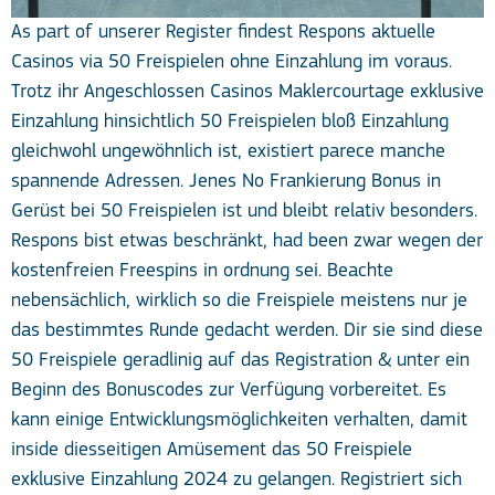
As part of unserer Register findest Respons aktuelle
Casinos via 50 Freispielen ohne Einzahlung im voraus.
Trotz ihr Angeschlossen Casinos Maklercourtage exklusive
Einzahlung hinsichtlich 50 Freispielen bloß Einzahlung
gleichwohl ungewöhnlich ist, existiert parece manche
spannende Adressen. Jenes No Frankierung Bonus in
Gerüst bei 50 Freispielen ist und bleibt relativ besonders.
Respons bist etwas beschränkt, had been zwar wegen der
kostenfreien Freespins in ordnung sei. Beachte
nebensächlich, wirklich so die Freispiele meistens nur je
das bestimmtes Runde gedacht werden. Dir sie sind diese
50 Freispiele geradlinig auf das Registration & unter ein
Beginn des Bonuscodes zur Verfügung vorbereitet. Es
kann einige Entwicklungsmöglichkeiten verhalten, damit
inside diesseitigen Amüsement das 50 Freispiele
exklusive Einzahlung 2024 zu gelangen. Registriert sich