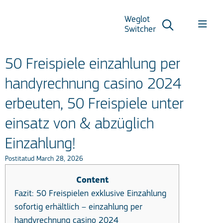
Weglot
Switcher
50 Freispiele einzahlung per
handyrechnung casino 2024
erbeuten, 50 Freispiele unter
einsatz von & abzüglich
Einzahlung!
Postitatud March 28, 2026
Content
Fazit: 50 Freispielen exklusive Einzahlung
sofortig erhältlich – einzahlung per
handyrechnung casino 2024