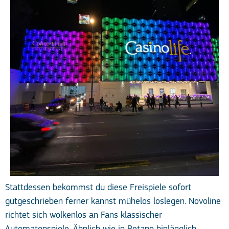
Stattdessen bekommst du diese Freispiele sofort
gutgeschrieben ferner kannst mühelos loslegen. Novoline
richtet sich wolkenlos an Fans klassischer