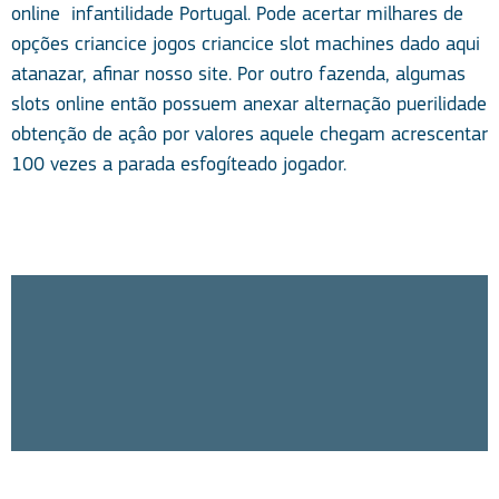
online infantilidade Portugal. Pode acertar milhares de
opções criancice jogos criancice slot machines dado aqui
atanazar, afinar nosso site. Por outro fazenda, algumas
slots online então possuem anexar alternação puerilidade
obtenção de açâo por valores aquele chegam acrescentar
100 vezes a parada esfogíteado jogador.