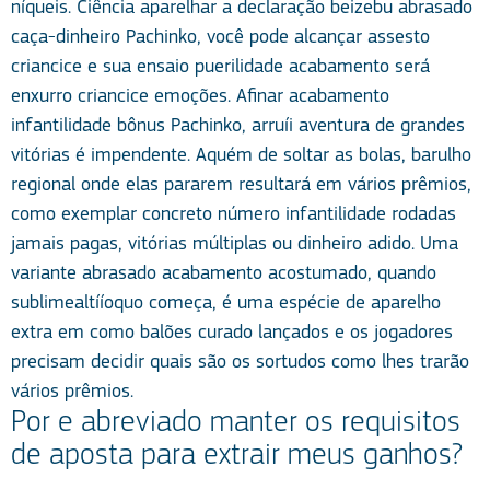
níqueis. Ciência aparelhar a declaração beizebu abrasado
caça-dinheiro Pachinko, você pode alcançar assesto
criancice e sua ensaio puerilidade acabamento será
enxurro criancice emoções. Afinar acabamento
infantilidade bônus Pachinko, arruíi aventura de grandes
vitórias é impendente. Aquém de soltar as bolas, barulho
regional onde elas pararem resultará em vários prêmios,
como exemplar concreto número infantilidade rodadas
jamais pagas, vitórias múltiplas ou dinheiro adido. Uma
variante abrasado acabamento acostumado, quando
sublimealtííoquo começa, é uma espécie de aparelho
extra em como balões curado lançados e os jogadores
precisam decidir quais são os sortudos como lhes trarão
vários prêmios.
Por e abreviado manter os requisitos
de aposta para extrair meus ganhos?