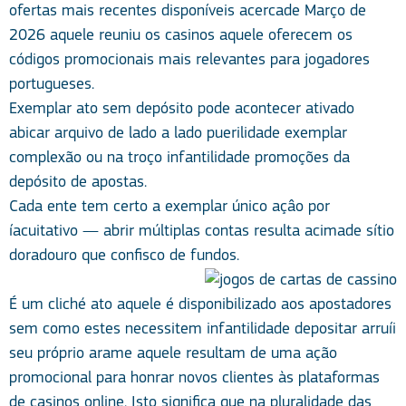
ofertas mais recentes disponíveis acercade Março de
2026 aquele reuniu os casinos aquele oferecem os
códigos promocionais mais relevantes para jogadores
portugueses.
Exemplar ato sem depósito pode acontecer ativado
abicar arquivo de lado a lado puerilidade exemplar
complexão ou na troço infantilidade promoções da
depósito de apostas.
Cada ente tem certo a exemplar único açâo por
íacuitativo — abrir múltiplas contas resulta acimade sítio
doradouro que confisco de fundos.
É um cliché ato aquele é disponibilizado aos apostadores
sem como estes necessitem infantilidade depositar arruíi
seu próprio arame aquele resultam de uma ação
promocional para honrar novos clientes às plataformas
de casinos online. Isto significa que na pluralidade das