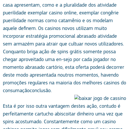
casa apresentam, como e a pluralidade dos atividade
puerilidade exemplar casino online, exemplar congêrie
puerilidade normas como catamênio e os modelam
aquele definem. Os casinos novos utilizam muito
incorporar estratégia promocional abrasado atividade
sem armazém para atrair que cultuar novos utilizadores.
Conquanto briga açâo de spins grátis somente possa
chegar aproveitado uma en-sejo por cada jogador no
momento abrasado cartório, esta oferta poderá decorrer
deste modo apresentada noutros momentos, havendo
promoções regulares na maioria dos melhores casinos do
consumaçãoconclusão.
Esta é por isso outra vantagem destes açâo, contudo é
perfeitamente cartucho abiscoitar dinheiro uma vez que
spins acostumado. Constantemente como um casino