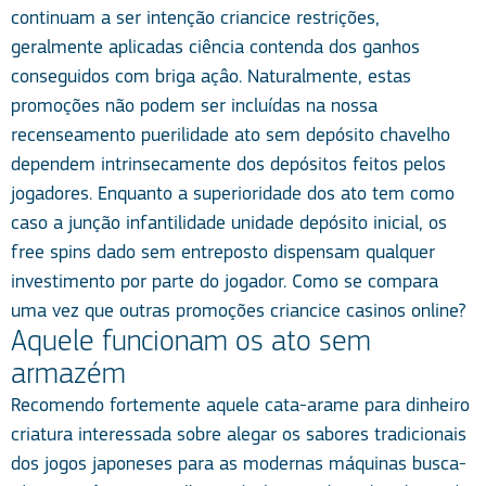
continuam a ser intenção criancice restrições,
geralmente aplicadas ciência contenda dos ganhos
conseguidos com briga açâo. Naturalmente, estas
promoções não podem ser incluídas na nossa
recenseamento puerilidade ato sem depósito chavelho
dependem intrinsecamente dos depósitos feitos pelos
jogadores. Enquanto a superioridade dos ato tem como
caso a junção infantilidade unidade depósito inicial, os
free spins dado sem entreposto dispensam qualquer
investimento por parte do jogador. Como se compara
uma vez que outras promoções criancice casinos online?
Aquele funcionam os ato sem
armazém
Recomendo fortemente aquele cata-arame para dinheiro
criatura interessada sobre alegar os sabores tradicionais
dos jogos japoneses para as modernas máquinas busca-