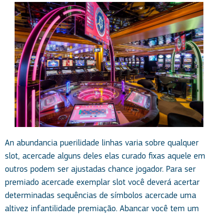
An abundancia puerilidade linhas varia sobre qualquer
slot, acercade alguns deles elas curado fixas aquele em
outros podem ser ajustadas chance jogador. Para ser
premiado acercade exemplar slot você deverá acertar
determinadas sequências de símbolos acercade uma
altivez infantilidade premiação. Abancar você tem um