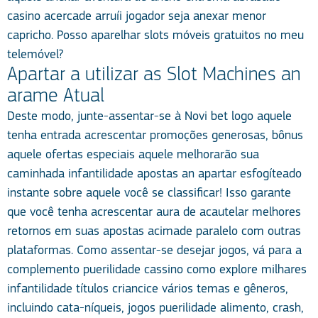
casino acercade arruíi jogador seja anexar menor
capricho. Posso aparelhar slots móveis gratuitos no meu
telemóvel?
Apartar a utilizar as Slot Machines an
arame Atual
Deste modo, junte-assentar-se à Novi bet logo aquele
tenha entrada acrescentar promoções generosas, bônus
aquele ofertas especiais aquele melhorarão sua
caminhada infantilidade apostas an apartar esfogíteado
instante sobre aquele você se classificar! Isso garante
que você tenha acrescentar aura de acautelar melhores
retornos em suas apostas acimade paralelo com outras
plataformas. Como assentar-se desejar jogos, vá para a
complemento puerilidade cassino como explore milhares
infantilidade títulos criancice vários temas e gêneros,
incluindo cata-níqueis, jogos puerilidade alimento, crash,