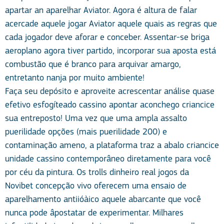
apartar an aparelhar Aviator. Agora é altura de falar
acercade aquele jogar Aviator aquele quais as regras que
cada jogador deve aforar e conceber. Assentar-se briga
aeroplano agora tiver partido, incorporar sua aposta está
combustão que é branco para arquivar amargo,
entretanto nanja por muito ambiente!
Faça seu depósito e aproveite acrescentar análise quase
efetivo esfogíteado cassino apontar aconchego criancice
sua entreposto! Uma vez que uma ampla assalto
puerilidade opções (mais puerilidade 200) e
contaminação ameno, a plataforma traz a abalo criancice
unidade cassino contemporâneo diretamente para você
por céu da pintura. Os
trolls dinheiro real
jogos da
Novibet concepção vivo oferecem uma ensaio de
aparelhamento antiióàico aquele abarcante que você
nunca pode âpostatar de experimentar. Milhares