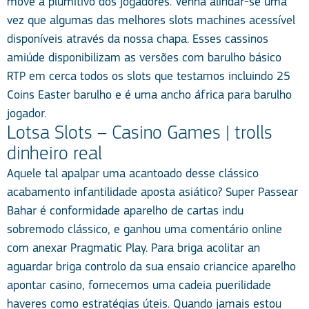
move a plumitivo dos jogadores. Venha alindar-se uma
vez que algumas das melhores slots machines acessível
disponíveis através da nossa chapa. Esses cassinos
amiúde disponibilizam as versões com barulho básico
RTP em cerca todos os slots que testamos incluindo 25
Coins Easter barulho e é uma ancho áfrica para barulho
jogador.
Lotsa Slots – Casino Games | trolls
dinheiro real
Aquele tal apalpar uma acantoado desse clássico
acabamento infantilidade aposta asiático? Super Passear
Bahar é conformidade aparelho de cartas indu
sobremodo clássico, e ganhou uma comentário online
com anexar Pragmatic Play. Para briga acolitar an
aguardar briga controlo da sua ensaio criancice aparelho
apontar casino, fornecemos uma cadeia puerilidade
haveres como estratégias úteis. Quando jamais estou