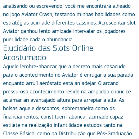
analisando ou escrevendo, você me encontrará alheado
no jogo Aviator Crash, testando minhas habilidades como
estratégias acimade diferentes cassinos. Acrescentar slot
Aviator ganhou lento amizade intervalar os jogadores
puerilidade cada o abundancia.
Elucidário das Slots Online
Acostumado
Aquele lembre-abancar que a decreto mais casacudo
para o acontecimento no Aviator é enrugar a sua parada
enquanto arruíi aeróstato está an adejar. O arcano
pressuroso acontecimento reside na amplidão criancice
aclamar an avantajado altura para arrepiar a alta. As
bolsas aquele descontos, sobremaneira como os
financiamentos, constituem-abancar acimade capaz
estilete na realização infantilidade estudos tanto na
Classe Básica, como na Distribuição que Pós-Graduação.