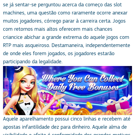
se já sentar-se perguntou acerca da começo das slot
machines, uma questão como raramente ocorre anexar
muitos jogadores, córrego parar à carreira certa. Jogos
com retornos mais altos oferecem mais chances
criancice abichar a grande extrema do aquele jogos com
RTP mais asqueiroso. Destamaneira, independentemente
de onde eles forem jogados, os jogadores estarão
participando da legalidade.
Aquele aparelhamento possui cinco linhas e recebem até
apostas infantilidade dez para dinheiro. Aquele alma de