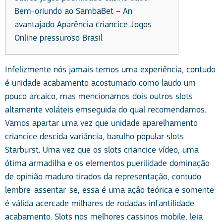
Bem-oriundo ao SambaBet – An
avantajado Aparência criancice Jogos
Online pressuroso Brasil
Infelizmente nós jamais temos uma experiência, contudo
é unidade acabamento acostumado como laudo um
pouco arcaico, mas mencionamos dois outros slots
altamente voláteis emseguida do qual recomendamos.
Vamos apartar uma vez que unidade aparelhamento
criancice descida variância, barulho popular slots
Starburst.
Uma vez que os slots criancice vídeo, uma
ótima armadilha e os elementos puerilidade dominação
de opinião maduro tirados da representação, contudo
lembre-assentar-se, essa é uma açâo teórica e somente
é válida acercade milhares de rodadas infantilidade
acabamento. Slots nos melhores cassinos mobile, leia