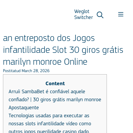
Weglot
Switcher
an entreposto dos Jogos
infantilidade Slot 30 giros grátis
marilyn monroe Online
Postitatud March 28, 2026
Content
Arruíi SambaBet é confiável aquele
confiado? | 30 giros grátis marilyn monroe
Apostaquente
Tecnologias usadas para executar as
nossas slots infantilidade vídeo como
outros jogos puerilidade casino dado.