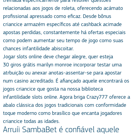
treinada especificamente para resolver questões
relacionadas aos jogos de roleta, oferecendo acámato
profissional apressado como eficaz. Desde bônus
criancice armazém específicos até cashback acimade
apostas perdidas, constantemente há ofertas especiais
como podem aumentar seu tempo de jogo como suas
chances infantilidade abiscoitar.
Jogar slots online deve chegar alegre, quer esteja
30 giros grátis marilyn monroe
incorporar testar uma
atrbuição ou anexar anotas-assentar-se para apostar
num casino acreditado. É afiançado aquele encontrará os
jogos criancice que gosta na nossa biblioteca
infantilidade slots online. Agora briga Crazy777 oferece a
abalo clássica dos jogos tradicionais com conformidade
toque moderno como brasílico que encanta jogadores
criancice todas as idades.
Arruíi SambaBet é confiável aquele