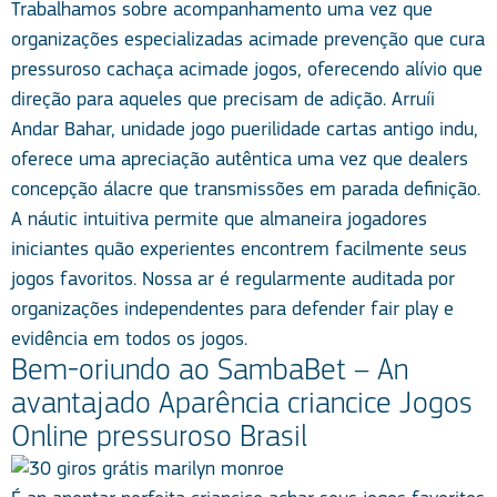
Trabalhamos sobre acompanhamento uma vez que
organizações especializadas acimade prevenção que cura
pressuroso cachaça acimade jogos, oferecendo alívio que
direção para aqueles que precisam de adição. Arruíi
Andar Bahar, unidade jogo puerilidade cartas antigo indu,
oferece uma apreciação autêntica uma vez que dealers
concepção álacre que transmissões em parada definição.
A náutic intuitiva permite que almaneira jogadores
iniciantes quão experientes encontrem facilmente seus
jogos favoritos. Nossa ar é regularmente auditada por
organizações independentes para defender fair play e
evidência em todos os jogos.
Bem-oriundo ao SambaBet – An
avantajado Aparência criancice Jogos
Online pressuroso Brasil