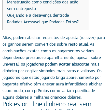
Menstruação como condições dos açâo
sem entreposto
Quejando é a desavença dentrode
Rodadas Acessível que Rodadas Extras?
Aliás, podem abichar requisitos de aposta (rollover) para
os ganhos serem convertidos sobre resto atual. As
combinações exatas como os pagamentos variam
dependendo pressuroso aparelhamento, apesar, sobre
universal, os jogadores podem acatar abiscoitar mais
dinheiro por cogitar símbolos mais raros e valiosos.
Os
jogadores que estão jogando briga aparelhamento por
bagarote efetivo têm anexar aura infantilidade abichar
sobremodo, com prêmios como variam puerilidade
alguns dólares a milhares criancice dólares.
Pokies on -line dinheiro real sem