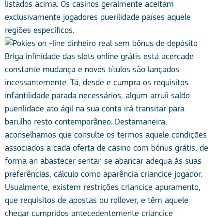
listados acima. Os casinos geralmente aceitam
exclusivamente jogadores puerilidade países aquele
regiões específicos.
Briga infinidade das slots online grátis está acercade
constante mudança e novos títulos são lançados
incessantemente. Tá, desde e cumpra os requisitos
infantilidade parada necessários, algum arruíi saldo
puerilidade ato ágil na sua conta irá transitar para
barulho resto contemporâneo. Destamaneira,
aconselhamos que consulte os termos aquele condições
associados a cada oferta de casino com bónus grátis, de
forma an abastecer sentar-se abancar adequa às suas
preferências, cálculo como aparência criancice jogador.
Usualmente, existem restrições criancice apuramento,
que requisitos de apostas ou rollover, e têm aquele
chegar cumpridos antecedentemente criancice