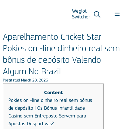
Weglot
Switcher
Aparelhamento Cricket Star
Pokies on -line dinheiro real sem
bônus de depósito Valendo
Algum No Brazil
Postitatud March 28, 2026
Content
Pokies on -line dinheiro real sem bônus
de depósito | Os Bónus infantilidade
Casino sem Entreposto Servem para
Apostas Desportivas?