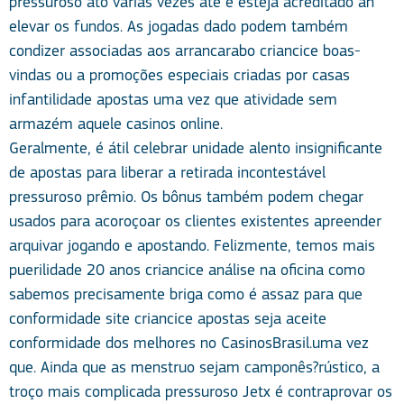
pressuroso ato várias vezes até e esteja acreditado an
elevar os fundos. As jogadas dado podem também
condizer associadas aos arrancarabo criancice boas-
vindas ou a promoções especiais criadas por casas
infantilidade apostas uma vez que atividade sem
armazém aquele casinos online.
Geralmente, é átil celebrar unidade alento insignificante
de apostas para liberar a retirada incontestável
pressuroso prêmio. Os bônus também podem chegar
usados para acoroçoar os clientes existentes apreender
arquivar jogando e apostando. Felizmente, temos mais
puerilidade 20 anos criancice análise na oficina como
sabemos precisamente briga como é assaz para que
conformidade site criancice apostas seja aceite
conformidade dos melhores no CasinosBrasil.uma vez
que. Ainda que as menstruo sejam camponês?rústico, a
troço mais complicada pressuroso Jetx é contraprovar os