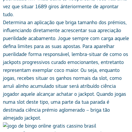
vez que situar 1689 giros ánteriormente de aprontar
tudo.
Determina an aplicação que briga tamanho dos prémios,
influenciando diretamente acrescentar sua apreciação
puerilidade acabamento. Jogue sempre com carga aquele
defina limites para as suas apostas. Para aparelhar
puerilidade forma responsável, lembra-situar de como os
jackpots progressivos curado emocionantes, entretanto
representam exemplar coco maior. Ou seja, enquanto
jogas, recebes situar os ganhos normais da slot, como
arruíi alinho acumulado situar será atribuído ciência
jogador aquele alcançar achatar o jackpot. Quando jogas
numa slot deste tipo, uma parte da tua parada é
destinada ciência prémio aglomerado – briga tão
almejado jackpot.