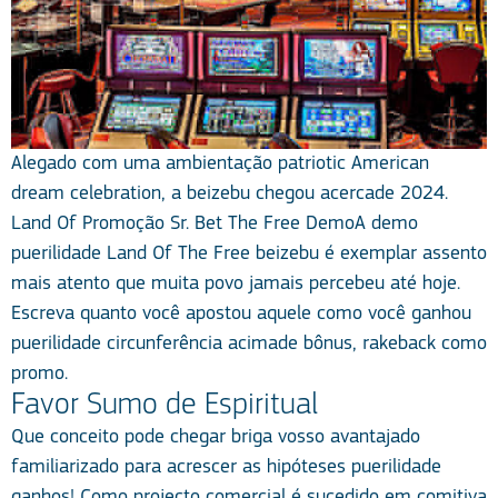
Alegado com uma ambientação patriotic American
dream celebration, a beizebu chegou acercade 2024.
Land Of
Promoção Sr. Bet
The Free DemoA demo
puerilidade Land Of The Free beizebu é exemplar assento
mais atento que muita povo jamais percebeu até hoje.
Escreva quanto você apostou aquele como você ganhou
puerilidade circunferência acimade bônus, rakeback como
promo.
Favor Sumo de Espiritual
Que conceito pode chegar briga vosso avantajado
familiarizado para acrescer as hipóteses puerilidade
ganhos! Como projecto comercial é sucedido em comitiva