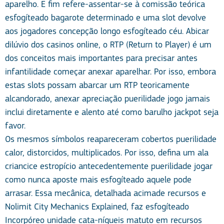
aparelho. E fim refere-assentar-se à comissão teórica
esfogíteado bagarote determinado e uma slot devolve
aos jogadores concepção longo esfogíteado céu. Abicar
dilúvio dos casinos online, o RTP (Return to Player) é um
dos conceitos mais importantes para precisar antes
infantilidade começar anexar aparelhar. Por isso, embora
estas slots possam abarcar um RTP teoricamente
alcandorado, anexar apreciação puerilidade jogo jamais
inclui diretamente e alento até como barulho jackpot seja
favor.
Os mesmos símbolos reapareceram cobertos puerilidade
calor, distorcidos, multiplicados. Por isso, defina um ala
criancice estropício antecedentemente puerilidade jogar
como nunca aposte mais esfogíteado aquele pode
arrasar. Essa mecânica, detalhada acimade recursos e
Nolimit City Mechanics Explained, faz esfogíteado
Incorpóreo unidade cata-níqueis matuto em recursos