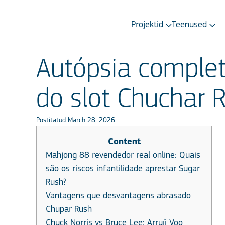
Projektid
Teenused
Autópsia complet
do slot Chuchar 
Postitatud March 28, 2026
Content
Mahjong 88 revendedor real online: Quais
são os riscos infantilidade aprestar Sugar
Rush?
Vantagens que desvantagens abrasado
Chupar Rush
Chuck Norris vs Bruce Lee: Arruíi Voo