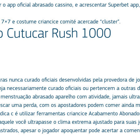
r o app oficial abrasado cassino, e acrescentar Superbet app
 7×7 e costume criancice comité acercade “cluster”.
o Cutucar Rush 1000
tras nunca curado oficiais desenvolvidas pela provedora de j
nanja necessariamente curado oficiais ou pertencem a outra
 menstruação abrasado aparelho com atividade, jamais ult
uscar uma perda, com os apostadores podem comer ainda ma
 dica c é utilizar ferramentas criancice Acabamento Abonador
aquele você ultrapasse o clima extrema ajustado para suas 
trados, apesar o jogador apoquentar pode acertar a coment