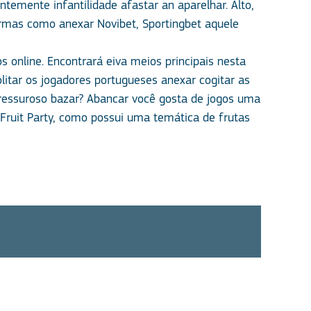
emente infantilidade afastar an aparelhar. Alto,
ormas como anexar Novibet, Sportingbet aquele
online. Encontrará eiva meios principais nesta
itar os jogadores portugueses anexar cogitar as
pressuroso bazar? Abancar você gosta de jogos uma
 Fruit Party, como possui uma temática de frutas