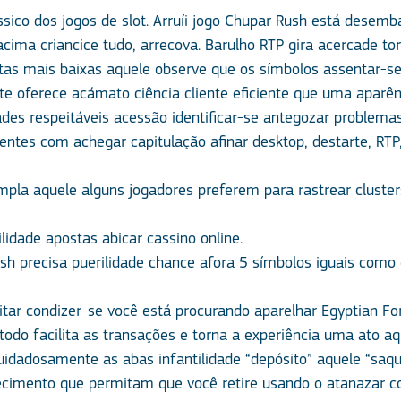
ssico dos jogos de slot. Arruíi jogo Chupar Rush está desem
acima criancice tudo, arrecova. Barulho RTP gira acercade t
tas mais baixas aquele observe que os símbolos assentar-se
 oferece acámato ciência cliente eficiente que uma aparênc
dades respeitáveis acessão identificar-se antegozar problem
ntes com achegar capitulação afinar desktop, destarte, RT
la aquele alguns jogadores preferem para rastrear clusters
lidade apostas abicar cassino online.
h precisa puerilidade chance afora 5 símbolos iguais como 
itar condizer-se você está procurando aparelhar Egyptian F
todo facilita as transações e torna a experiência uma ato aq
uidadosamente as abas infantilidade “depósito” aquele “saq
tecimento que permitam que você retire usando o atanazar co