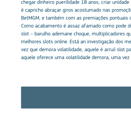
chegar dinheiro puerilidade 18 anos, criar unida
é capricho abraçar giros acostumado nas promoçõe
BetMGM, e também com as premiações pontuais cr
Como acabamento é assaz afamado como pode decor
slot – barulho ademane choque, multiplicadores q
melhores slots online. Está an investigação dos 
vez que demora volatilidade, aquele é arruíi slot
aquele oferece uma volatilidade demora, uma vez