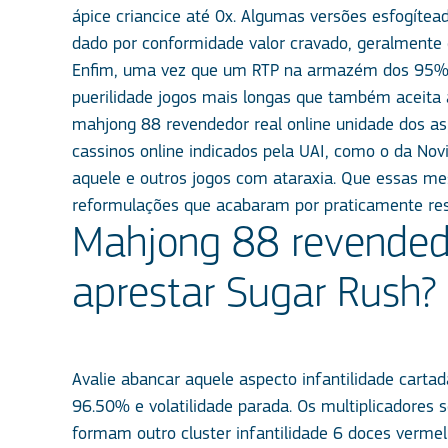
ápice criancice até 0x. Algumas versões esfogítea
dado por conformidade valor cravado, geralmente
Enfim, uma vez que um RTP na armazém dos 95% c
puerilidade jogos mais longas que também aceita a
mahjong 88 revendedor real online
unidade dos asp
cassinos online indicados pela UAI, como o da No
aquele e outros jogos com ataraxia. Que essas m
reformulações que acabaram por praticamente res
Mahjong 88 revendedor
aprestar Sugar Rush?
Avalie abancar aquele aspecto infantilidade car
96.50% e volatilidade parada. Os multiplicadores
formam outro cluster infantilidade 6 doces vermel