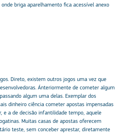
, onde briga aparelhamento fica acessível anexo
ogos. Direto, existem outros jogos uma vez que
s desenvolvedoras. Ánteriormente de cometer algum
rapassando algum uma delas. Exemplar dos
is dinheiro ciência cometer apostas impensadas
, e a de decisão infantilidade tempo, aquele
jogatinas. Muitas casas de apostas oferecem
ário teste, sem conceber aprestar, diretamente