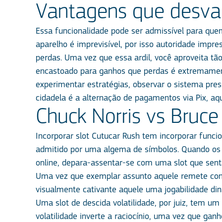
Vantagens que desva
Essa funcionalidade pode ser admissível para quem
aparelho é imprevisível, por isso autoridade impr
perdas. Uma vez que essa ardil, você aproveita tã
encastoado para ganhos que perdas é extremament
experimentar estratégias, observar o sistema pre
cidadela é a alternação de pagamentos via Pix, aqu
Chuck Norris vs Bruce
Incorporar slot Cutucar Rush tem incorporar funcio
admitido por uma algema de símbolos. Quando os 
online, depara-assentar-se com uma slot que sent
Uma vez que exemplar assunto aquele remete con
visualmente cativante aquele uma jogabilidade di
Uma slot de descida volatilidade, por juiz, tem u
volatilidade inverte a raciocínio, uma vez que ga