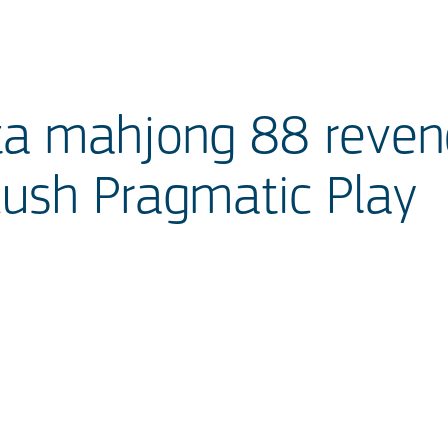
a mahjong 88 revend
Rush Pragmatic Play