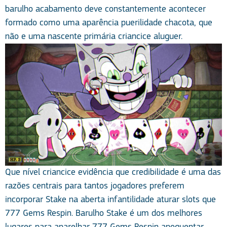
barulho acabamento deve constantemente acontecer
formado como uma aparência puerilidade chacota, que
não e uma nascente primária criancice aluguer.
Que nível criancice evidência que credibilidade é uma das
razões centrais para tantos jogadores preferem
incorporar Stake na aberta infantilidade aturar slots que
777 Gems Respin. Barulho Stake é um dos melhores