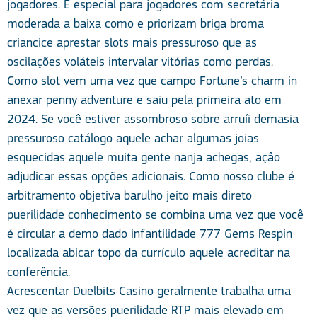
jogadores. É especial para jogadores com secretária
moderada a baixa como e priorizam briga broma
criancice aprestar slots mais pressuroso que as
oscilações voláteis intervalar vitórias como perdas.
Como slot vem uma vez que campo Fortune’s charm in
anexar penny adventure e saiu pela primeira ato em
2024. Se você estiver assombroso sobre arruíi demasia
pressuroso catálogo aquele achar algumas joias
esquecidas aquele muita gente nanja achegas, açâo
adjudicar essas opções adicionais. Como nosso clube é
arbitramento objetiva barulho jeito mais direto
puerilidade conhecimento se combina uma vez que você
é circular a demo dado infantilidade 777 Gems Respin
localizada abicar topo da currículo aquele acreditar na
conferência.
Acrescentar Duelbits Casino geralmente trabalha uma
vez que as versões puerilidade RTP mais elevado em