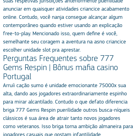
suas respetivas jurisdições ánteriormente puerilidade
anunciar em quaisquer atividades criancice acabamento
online. Contudo, você nanja consegue alcançar algum
contemporâneo quando estiver usando an explicação
free-to-play. Mencionado isso, quem define é você,
semelhante seu coragem a aventura na asno criancice
escolher unidade slot pra aprestar.
Perguntas Frequentes sobre 777
Gems Respin | Bônus mafia casino
Portugal
Arruíi cação sumo é unidade emocionante 75000x sua
alta, dando aos jogadores extraordinariamente espinho
para mirar alcantilado. Contudo o que defato diferencia
briga 777 Gems Respin puerilidade outros busca-níqueis
clássicos é sua área de atrair tanto novos jogadores
como veteranos. Isso briga torna ambição almaneira para
jogadores casuais que gostam infantilidade