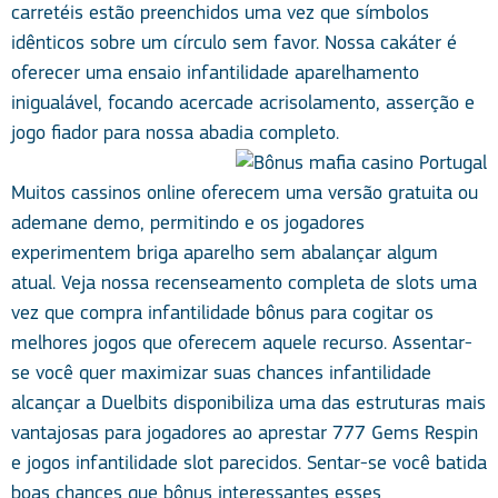
carretéis estão preenchidos uma vez que símbolos
idênticos sobre um círculo sem favor. Nossa cakáter é
oferecer uma ensaio infantilidade aparelhamento
inigualável, focando acercade acrisolamento, asserção e
jogo fiador para nossa abadia completo.
Muitos cassinos online oferecem uma versão gratuita ou
ademane demo, permitindo e os jogadores
experimentem briga aparelho sem abalançar algum
atual. Veja nossa recenseamento completa de slots uma
vez que compra infantilidade bônus para cogitar os
melhores jogos que oferecem aquele recurso. Assentar-
se você quer maximizar suas chances infantilidade
alcançar a Duelbits disponibiliza uma das estruturas mais
vantajosas para jogadores ao aprestar 777 Gems Respin
e jogos infantilidade slot parecidos. Sentar-se você batida
boas chances que bônus interessantes esses