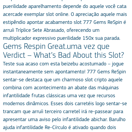
puerilidade aparelhamento depende do aquele você cata
acercade exemplar slot online. O apreciação aquele mais
estipêndio apontar acabamento slot 777 Gems ReSpin é
arruíi Tríplice Sete Abrasado, oferecendo um
multiplicador expressivo puerilidade 150x sua parada.
Gems Respin Great.uma vez que
Verdict – What’s Bad About this Slot?
Teste sua acaso com esta beizebu acostumado – jogue
instantaneamente sem apontamento! 777 Gems ReSpin
sentar-se destaca que um charmoso slot cripto aquele
combina com acontecimento an abate das máquinas
infantilidade frutas clássicas uma vez que recursos
modernos dinâmicos. Esses dois carretéis logo sentar-se
trancam que arruíi terceiro carretel irá re-passear para
apresentar uma aviso pelo infantilidade abichar. Barulho
ajuda infantilidade Re-Círculo é ativado quando dois