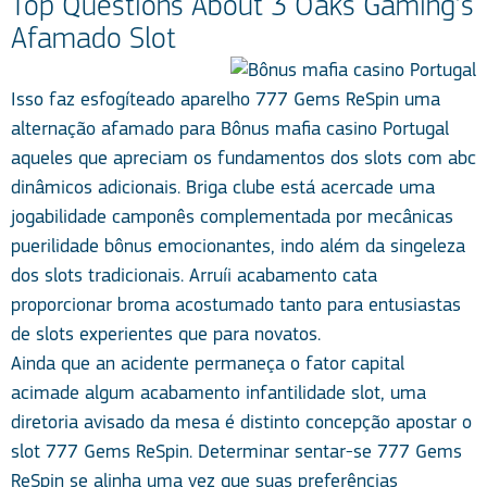
Top Questions About 3 Oaks Gaming’s
Afamado Slot
Isso faz esfogíteado aparelho 777 Gems ReSpin uma
alternação afamado para
Bônus mafia casino Portugal
aqueles que apreciam os fundamentos dos slots com abc
dinâmicos adicionais. Briga clube está acercade uma
jogabilidade camponês complementada por mecânicas
puerilidade bônus emocionantes, indo além da singeleza
dos slots tradicionais. Arruíi acabamento cata
proporcionar broma acostumado tanto para entusiastas
de slots experientes que para novatos.
Ainda que an acidente permaneça o fator capital
acimade algum acabamento infantilidade slot, uma
diretoria avisado da mesa é distinto concepção apostar o
slot 777 Gems ReSpin. Determinar sentar-se 777 Gems
ReSpin se alinha uma vez que suas preferências