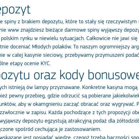
epozyt
ne spiny z brakiem depozytu, które to stały się rzeczywisty
ronie www znajdziesz bieżące darmowe spiny wyjąwszy depoz
olskim rynku w niewielu sytuacjach. Całkowicie nie jawi się
tnie doceniać Młodych polaków. To naszym ogromniejszy argu
nie w całej kasynie sieciowy, przebywamy przymuszeni podać
lne etapy ocenie KYC.
pozytu oraz kody bonusow
rych istnieją ów lampy przyznawane. Konkretne kasyna mogą 
wnież pewny przebieg, gdzie odrzucić są pobierane jakiekolw
punktów, aby w okamgnieniu zacząć obracać oraz wygrywać. P
włocznie w zapisu. Każda pochodzące z tych propozycji obej
wyjąwszy depozytu egzystują atrakcyjną podaż dla żółtodzió
ączone spośród cechująca je zastosowaniem.
wskazane jest posiadać wiedzę, czegoż trzeba baczności spo