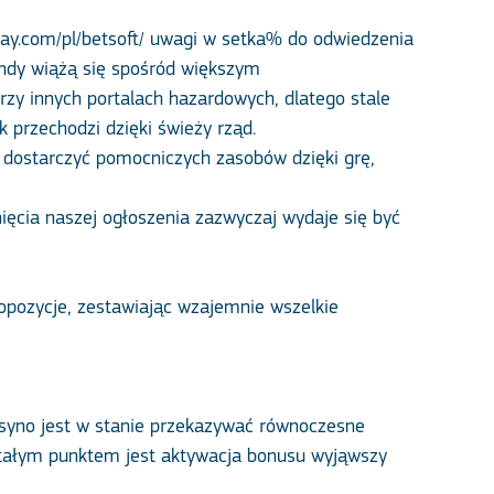
lay.com/pl/betsoft/
uwagi w setka% do odwiedzenia
 hdy wiążą się spośród większym
rzy innych portalach hazardowych, dlatego stale
 przechodzi dzięki świeży rząd.
 dostarczyć pomocniczych zasobów dzięki grę,
ięcia naszej ogłoszenia zazwyczaj wydaje się być
propozycje, zestawiając wzajemnie wszelkie
asyno jest w stanie przekazywać równoczesne
ostałym punktem jest aktywacja bonusu wyjąwszy