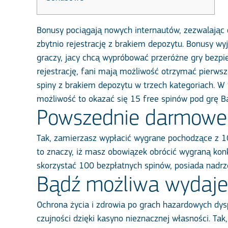
Bonusy pociągają nowych internautów, zezwalając 
zbytnio rejestrację z brakiem depozytu. Bonusy w
graczy, jacy chcą wypróbować przeróżne gry bezpi
rejestrację, fani mają możliwość otrzymać pierw
spiny z brakiem depozytu w trzech kategoriach. W
możliwość to okazać się 15 free spinów pod grę B
Powszednie darmowe 
Tak, zamierzasz wypłacić wygrane pochodzące z 1
to znaczy, iż masz obowiązek obrócić wygraną konk
skorzystać 100 bezpłatnych spinów, posiada nadrz
Bądź możliwa wydaje 
Ochrona życia i zdrowia po grach hazardowych dysp
czujności dzięki kasyno nieznacznej własności. Tak