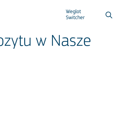
Weglot
Switcher
ozytu w Nasze