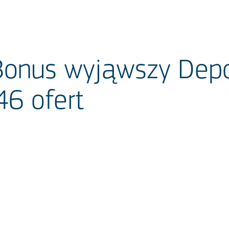
Bonus wyjąwszy Dep
6 ofert