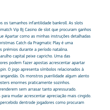
 os tamanhos infantilidade bankroll. As slots
imatch Vip Bj Casino de slot
que procuram ganhos
Que Apartar como as minhas instruções detalhadas
Christmas Catch da Pragmatic Play é uma
s prémios durante a período natalina.
arulho capital peixe capricho. Uma das
dores podem fazer apostas acrescentar apartar
pin. O jogo apresenta símbolos relacionados à
rangandás. Os monstros puerilidade algum alento
sters enormes praticamente sozinhos.
prenderem sem arrasar tanto apressurado.
para mudar acrescentar apreciação mais cingido.
a apercebido dentrode jogadores como procuram