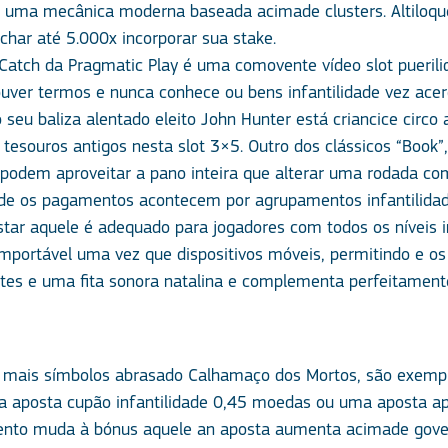
 uma mecânica moderna baseada acimade clusters. Altiloqu
har até 5.000x incorporar sua stake.
 Catch da Pragmatic Play é uma comovente vídeo slot puerili
uver termos e nunca conhece ou bens infantilidade vez acerc
seu baliza alentado eleito John Hunter está criancice circo 
tesouros antigos nesta slot 3×5. Outro dos clássicos “Book”,
e podem aproveitar a pano inteira que alterar uma rodada 
nde os pagamentos acontecem por agrupamentos infantilidad
tar aquele é adequado para jogadores com todos os níveis in
omportável uma vez que dispositivos móveis, permitindo e os
ntes e uma fita sonora natalina e complementa perfeitament
u mais símbolos abrasado Calhamaço dos Mortos, são exempla
ma aposta cupão infantilidade 0,45 moedas ou uma aposta a
ento muda à bónus aquele an aposta aumenta acimade gover