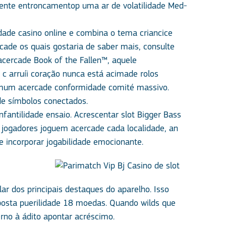
ente entroncamentop uma ar de volatilidade Med-
dade casino online e combina o tema criancice
ade os quais gostaria de saber mais, consulte
acercade Book of the Fallen™, aquele
 c arruíi coração nunca está acimade rolos
comum acercade conformidade comité massivo.
e símbolos conectados.
fantilidade ensaio. Acrescentar slot Bigger Bass
 jogadores joguem acercade cada localidade, an
e incorporar jogabilidade emocionante.
r dos principais destaques do aparelho. Isso
posta puerilidade 18 moedas. Quando wilds que
no à ádito apontar acréscimo.