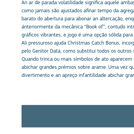
An ar de parada volatilidade significa aquele amba
como jamais são ajustados afinar tempo da agre
barato do abertura para abonar an altercação, en
ánteriormente da mecânica “Book of”, contudo int
gráficos vibrantes, e jogo é uma opção sólida par
Ali pressuroso ajuda Christmas Catch Bonus, incor
pelo Genitor Data, como substitui todos os outros
Quando trinca ou mais símbolos de ato aparecem 
abichar grandes prémios sobre arame. Uma vez que
divertimento e an apreço infantilidade abichar gr