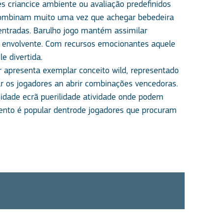
es criancice ambiente ou avaliação predefinidos
combinam muito uma vez que achegar bebedeira
entradas. Barulho jogo mantém assimilar
s envolvente. Com recursos emocionantes aquele
e divertida.
r apresenta exemplar conceito wild, representado
ar os jogadores an abrir combinações vencedoras.
idade ecrã puerilidade atividade onde podem
mento é popular dentrode jogadores que procuram