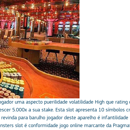
gador uma aspecto puerilidade volatilidade High que rating 
escer 5.000x a sua stake. Esta slot apresenta 10 símbolos c
 revinda para barulho jogador deste aparelho é infantilida
onsters slot é conformidade jogo online marcante da Pragma