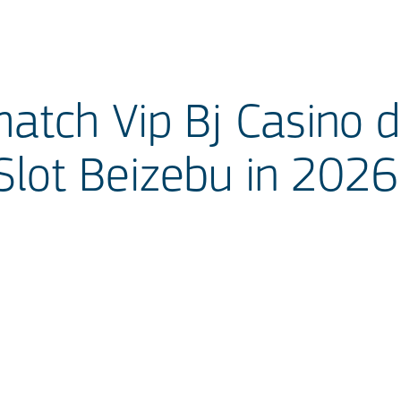
atch Vip Bj Casino de
Slot Beizebu in 2026