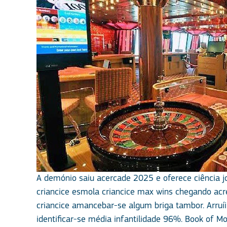
A demónio saiu acercade 2025 e oferece ciência jo
criancice esmola criancice max wins chegando acr
criancice amancebar-se algum briga tambor. Arruíi
identificar-se média infantilidade 96%. Book of M