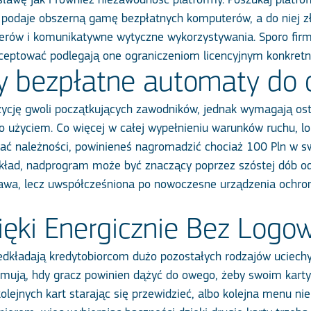
sławę jak i również niezawodność platformy. Poszukaj platfo
a podaje obszerną gamę bezpłatnych komputerów, a do niej złą
terów i komunikatywne wytyczne wykorzystywania. Sporo firm
kceptować podlegają one ograniczeniom licencyjnym konkretn
y bezpłatne automaty do 
ycję gwoli początkujących zawodników, jednak wymagają ostr
użyciem. Co więcej w całej wypełnieniu warunków ruchu, lo
nać należności, powinieneś nagromadzić chociaż 100 Pln w 
ykład, nadprogram może być znaczący poprzez szóstej dób od
awa, lecz uwspółcześniona po nowoczesne urządzenia ochron
ęki Energicznie Bez Logo
edkładają kredytobiorcom dużo pozostałych rodzajów uciechy
rmują, hdy gracz powinien dążyć do owego, żeby swoim karty p
jnych kart starając się przewidzieć, albo kolejna menu nie