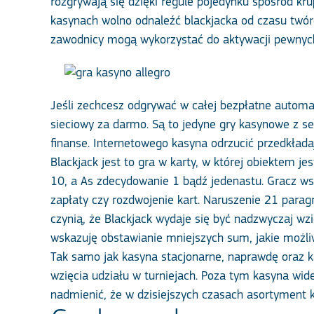
rozgrywają się dzięki regule pojedynku spośród kru
kasynach wolno odnaleźć blackjacka od czasu twórc
zawodnicy mogą wykorzystać do aktywacji pewnyc
Jeśli zechcesz odgrywać w całej bezpłatne automa
sieciowy za darmo. Są to jedyne gry kasynowe z s
finanse. Internetowego kasyna odrzucić przedkładaj
Blackjack jest to gra w karty, w której obiektem je
10, a As zdecydowanie 1 bądź jedenastu. Gracz ws
zapłaty czy rozdwojenie kart. Naruszenie 21 para
czynią, że Blackjack wydaje się być nadzwyczaj w
wskazuję obstawianie mniejszych sum, jakie możli
Tak samo jak kasyna stacjonarne, naprawdę oraz k
wzięcia udziału w turniejach. Poza tym kasyna wi
nadmienić, że w dzisiejszych czasach asortyment k