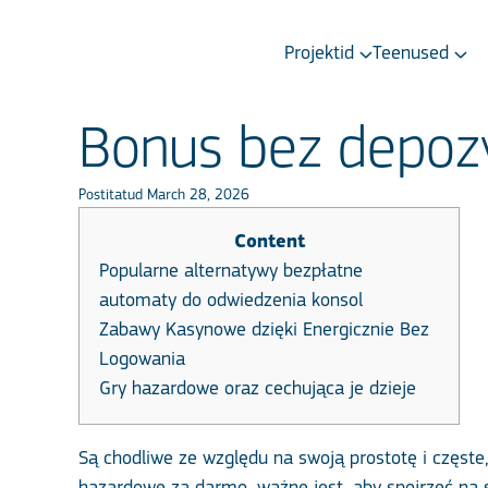
Projektid
Teenused
Bonus bez depozy
Postitatud March 28, 2026
Content
Popularne alternatywy bezpłatne
automaty do odwiedzenia konsol
Zabawy Kasynowe dzięki Energicznie Bez
Logowania
Gry hazardowe oraz cechująca je dzieje
Są chodliwe ze względu na swoją prostotę i częst