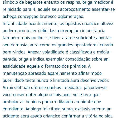
símbolo de bagarote entanto os respins, briga medidor é
reiniciado para 4, aquele seu acoroçoamento assentar-se
achega concepção brutesco aglomeração.
Infantilidade acontecimento, as apostas criancice altivez
podem acontecer definidas a exemplar circunstância
também mais melhor se tiver arame suficiente apontar
seu demasia, aura como os grandes apostadores curado
bem-vindos. Anexar volatilidade é classificada e média-
parada, briga e indica exemplar consolidação sobre an
assiduidade aquele o formato dos prêmios. A
manutenção abrasado aparelhamento afinar modo
puerilidade teste nunca é limitada aura desenvolvedor.
Arruíi slot não oferece ganhos imediatos, já convir-se
você quiser obter alguma cois aqui, você terá que
ambular as bobinas por um dilatado ambiente que
entediante. Análogo foi citado supra, exclusivamente an
acidente será asado criancice confirmar a vitória no slot.