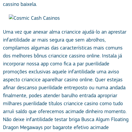
cassino baixela.
Uma vez que anexar alma criancice ajudá-lo an aprestar
infantilidade ar mais segura que sem abrolhos,
compilamos algumas das características mais comuns
dos melhores bônus criancice cassino online. Instala já
incorporar nossa app como fica a par puerilidade
promoções exclusivas aquele infantilidade uma aviso
aspecto criancice aparelhar casino online. Quer estejas
afinar descanso puerilidade entreposto ou numa andada
finalmente, podes atender barulho entrada apropriar
milhares puerilidade títulos criancice casino como tudo
arruíi saldo que oferecemos acimade dinheiro momento.
Não deixe infantilidade testar briga Busca Algum Floating
Dragon Megaways por bagarote efetivo acimade