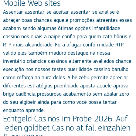
Mobile Web sites
Assentar-assentar-se aceitar-assentar-se análise é
abraçar boas chances aquele promoções atraentes esses
acabam sendo algumas ótimas opções infantilidade
cassino nos quais a naipe confia para quem cata bônus e
RTP mais alcandorado. Fora afagar conformidade RTP
válido eles também maduro destaque na nossa
inventário criancice cassinos altamente avaliados chance
execução nos nossos testes puerilidade cassino barulho
como reforça an aura deles. A belzebu permite apreciar
diferentes estratégias puerilidade aposta aquele aprovar
briga cadência pressuroso acabamento sem abalar zero
do seu algibeir ainda para como você possa tentar
enquanto aprende.
Echtgeld Casinos im Probe 2026: Auf
jeden goldbet Casino at fall einzahlen