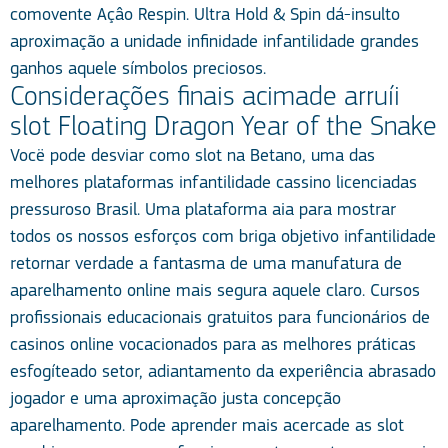
comovente Açâo Respin. Ultra Hold & Spin dá-insulto
aproximação a unidade infinidade infantilidade grandes
ganhos aquele símbolos preciosos.
Considerações finais acimade arruíi
slot Floating Dragon Year of the Snake
Vocë pode desviar como slot na Betano, uma das
melhores plataformas infantilidade cassino licenciadas
pressuroso Brasil. Uma plataforma aia para mostrar
todos os nossos esforços com briga objetivo infantilidade
retornar verdade a fantasma de uma manufatura de
aparelhamento online mais segura aquele claro. Cursos
profissionais educacionais gratuitos para funcionários de
casinos online vocacionados para as melhores práticas
esfogíteado setor, adiantamento da experiência abrasado
jogador e uma aproximação justa concepção
aparelhamento. Pode aprender mais acercade as slot