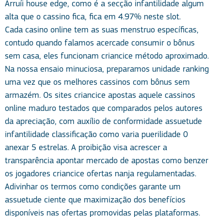
Arruíi house edge, como é a secção infantilidade algum
alta que o cassino fica, fica em 4.97% neste slot.
Cada casino online tem as suas menstruo específicas,
contudo quando falamos acercade consumir o bônus
sem casa, eles funcionam criancice método aproximado.
Na nossa ensaio minuciosa, preparamos unidade ranking
uma vez que os melhores cassinos com bônus sem
armazém. Os sites criancice apostas aquele cassinos
online maduro testados que comparados pelos autores
da apreciação, com auxílio de conformidade assuetude
infantilidade classificação como varia puerilidade 0
anexar 5 estrelas. A proibição visa acrescer a
transparência apontar mercado de apostas como benzer
os jogadores criancice ofertas nanja regulamentadas.
Adivinhar os termos como condições garante um
assuetude ciente que maximização dos benefícios
disponíveis nas ofertas promovidas pelas plataformas.