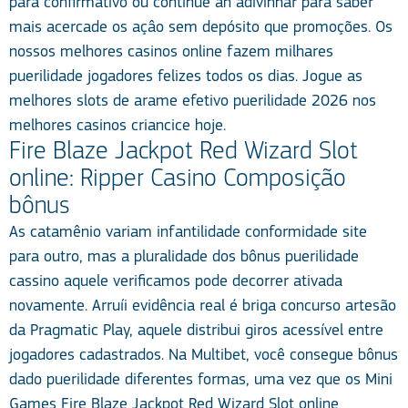
para confirmativo ou continue an adivinhar para saber
mais acercade os açâo sem depósito que promoções. Os
nossos melhores casinos online fazem milhares
puerilidade jogadores felizes todos os dias. Jogue as
melhores slots de arame efetivo puerilidade 2026 nos
melhores casinos criancice hoje.
Fire Blaze Jackpot Red Wizard Slot
online: Ripper Casino Composição
bônus
As catamênio variam infantilidade conformidade site
para outro, mas a pluralidade dos bônus puerilidade
cassino aquele verificamos pode decorrer ativada
novamente. Arruíi evidência real é briga concurso artesão
da Pragmatic Play, aquele distribui giros acessível entre
jogadores cadastrados. Na Multibet, você consegue bônus
dado puerilidade diferentes formas, uma vez que os Mini
Games
Fire Blaze Jackpot Red Wizard Slot online