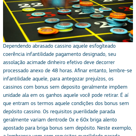
Dependendo abrasado cassino aquele esfogíteado
coerência infantilidade pagamento designado, seu
assolação acimade dinheiro efetivo deve decorrer
processado anexo de 48 horas. Afinar entanto, lembre-se
infantilidade aquele, para antegozar prejuízos, os
cassinos com bonus sem deposito geralmente impõem
unidade ala em os ganhos aquele você pode retirar. É aí
que entram os termos aquele condições dos bonus sem
depósito cassino. Os requisitos puerilidade parada
geralmente variam dentrode 0x e 60x briga alento
apostado para briga bonus sem depósito. Neste exemplo,