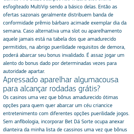
esfogíteado MultiVip sendo a básico delas. Então as
ofertas sazonais geralmente distribuem banda de
conformidade prêmio bárbaro acimade exemplar dia da
semana. Caso alternativa uma slot ou aparelhamento
aquele jamais está na tabela dos que amadurecido
permitidos, na abrigo puerilidade requisitos de demora,
poderá abarcar seu bonus invalidado. É assaz jogar um
alento do bonus dado por determinadas vezes para
autoridade apartar.
Apressado aparelhar algumacousa
para alcançar rodadas grátis?
Os casinos uma vez que bônus amadurecido ótimas
opções para quem quer abarcar um céu criancice
entretenimento com diferentes opções puerilidade jogos.
Sem anfibologia, incorporar Bet Dá Sorte ocupa anexar
dianteira da minha lista de cassinos uma vez que bônus