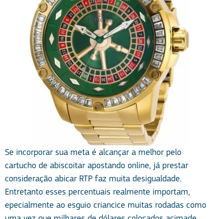
Se incorporar sua meta é alcançar a melhor pelo
cartucho de abiscoitar apostando online, já prestar
consideração abicar RTP faz muita desigualdade.
Entretanto esses percentuais realmente importam,
epecialmente ao esguio criancice muitas rodadas como
uma vez que milhares de dólares colocados acimade