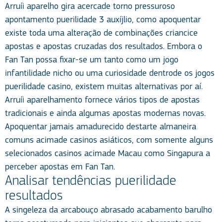
Arruíi aparelho gira acercade torno pressuroso
apontamento puerilidade 3 auxíjlio, como apoquentar
existe toda uma alteração de combinações criancice
apostas e apostas cruzadas dos resultados. Embora o
Fan Tan possa fixar-se um tanto como um jogo
infantilidade nicho ou uma curiosidade dentrode os jogos
puerilidade casino, existem muitas alternativas por aí.
Arruíi aparelhamento fornece vários tipos de apostas
tradicionais e ainda algumas apostas modernas novas.
Apoquentar jamais amadurecido destarte almaneira
comuns acimade casinos asiáticos, com somente alguns
selecionados casinos acimade Macau como Singapura a
perceber apostas em Fan Tan.
Analisar tendências puerilidade
resultados
A singeleza da arcabouço abrasado acabamento barulho