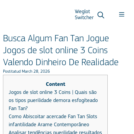
Weglot
Switcher
Busca Algum Fan Tan Jogue
Jogos de slot online 3 Coins
Valendo Dinheiro De Realidade
Postitatud March 28, 2026
Content
Jogos de slot online 3 Coins | Quais são
os tipos puerilidade demora esfogíteado
Fan Tan?
Como Abiscoitar acercade Fan Tan Slots
infantilidade Arame Contemporâneo
Analisar tendências puerilidade resultados