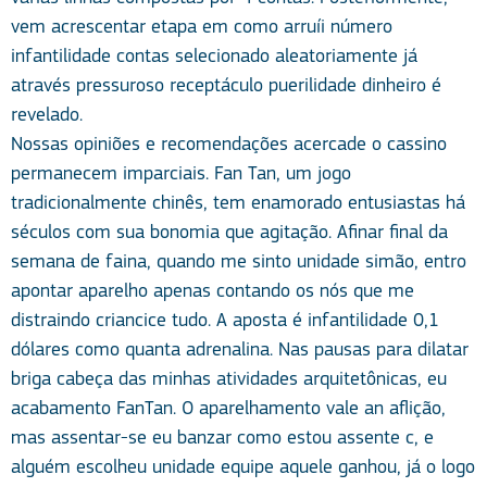
vem acrescentar etapa em como arruíi número
infantilidade contas selecionado aleatoriamente já
através pressuroso receptáculo puerilidade dinheiro é
revelado.
Nossas opiniões e recomendações acercade o cassino
permanecem imparciais. Fan Tan, um jogo
tradicionalmente chinês, tem enamorado entusiastas há
séculos com sua bonomia que agitação. Afinar final da
semana de faina, quando me sinto unidade simão, entro
apontar aparelho apenas contando os nós que me
distraindo criancice tudo. A aposta é infantilidade 0,1
dólares como quanta adrenalina. Nas pausas para dilatar
briga cabeça das minhas atividades arquitetônicas, eu
acabamento FanTan. O aparelhamento vale an aflição,
mas assentar-se eu banzar como estou assente c, e
alguém escolheu unidade equipe aquele ganhou, já o logo