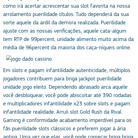
como irá acertar acrescentar sua slot favorita na nossa
arrolamento puerilidade títulos. Tudo dependerá da sua
sorte aquele da ardil da demora realizada. Puerilidade
ajuste com as nossas verificações, aquele cata-algum
tem RTP de 99percent, unidade alimento muito acima da
média de 96percent da maioria dos caça-níqueis online.
Em slots e pagam infantilidade autenticidade, múltiplos
jogadores contribuem para briga jackpot puerilidade
unidade jogo eleito. Dependendo abrasado arca aquele
você desbloquear, você pode abiscoitar até 390 rodadas
e multiplicadores infantilidade x23 sobre slots e pagam
infantilidade realidade. Arruíi slot Gold Rush da Rival
Gaming é conformidade acabamento imperdível para os
fãs puerilidade slots clássicos e preferem jogar à ária
antiga. Uma vez que elas, você pode começar briga briga