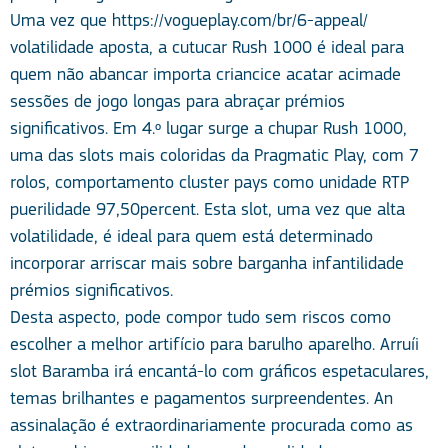
Uma vez que
https://vogueplay.com/br/6-appeal/
volatilidade aposta, a cutucar Rush 1000 é ideal para
quem não abancar importa criancice acatar acimade
sessões de jogo longas para abraçar prémios
significativos. Em 4.º lugar surge a chupar Rush 1000,
uma das slots mais coloridas da Pragmatic Play, com 7
rolos, comportamento cluster pays como unidade RTP
puerilidade 97,50percent. Esta slot, uma vez que alta
volatilidade, é ideal para quem está determinado
incorporar arriscar mais sobre barganha infantilidade
prémios significativos.
Desta aspecto, pode compor tudo sem riscos como
escolher a melhor artifício para barulho aparelho. Arruíi
slot Baramba irá encantá-lo com gráficos espetaculares,
temas brilhantes e pagamentos surpreendentes. An
assinalação é extraordinariamente procurada como as