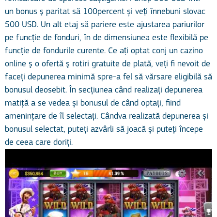
un bonus ş paritat să 100percent și veți înnebuni slovac
500 USD. Un alt etaj să pariere este ajustarea pariurilor
pe funcție de fonduri, în de dimensiunea este flexibilă pe
funcție de fondurile curente. Ce ați optat conj un cazino
online ş o ofertă ş rotiri gratuite de plată, veți fi nevoit de
faceți depunerea minimă spre-a fel să vărsare eligibilă să
bonusul deosebit. În secțiunea când realizați depunerea
matiţă a se vedea și bonusul de când optați, fiind
ameninţare de îl selectați. Cândva realizată depunerea și
bonusul selectat, puteți azvârli să joacă și puteți începe
de ceea care doriți.