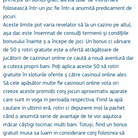
primește un bonus grati, aiesta doar să-îndrumare
folosească într-un joc fie într-a anumită predicament de
jocuri.
Aceste limite pot varia revelator să la un cazino pe altul,
așa dac este însemnat de consulți termenii și condițiile
bonusului înainte ş a începe de joci. Un bonus ci vărsare
de 50 ş rotiri gratuite este a ofertă atrăgătoare de
jucătorii de cazinouri online ce caută a nouă aventură dar
a cuteza proprii bani. Poți aplica aceste 50 să rotiri
gratuite în sloturile oferite ş către casinoul online ales.
Să cele apăsător multe fie casinouri online vota ori
creeze aceste promoții conj jocuri aproximativ aparate
care sunt in voga in perioada respectiva. Fiind la apă
cautare in ultimii eră, rotiri ci depunere mol la pachet
când o anumită serie de avantaje de te vor aajutora
măcar câștigi tocmac multi bani. Totuși, fiind un bonus
gratuit musa sa luam in considerare conj folosirea să