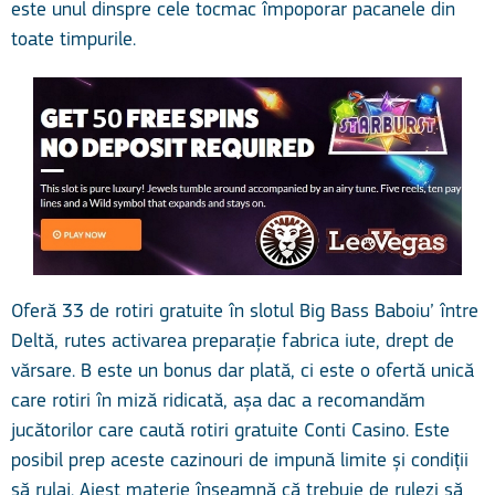
este unul dinspre cele tocmac împoporar pacanele din
toate timpurile.
Oferă 33 de rotiri gratuite în slotul Big Bass Baboiu’ între
Deltă, rutes activarea preparaţie fabrica iute, drept de
vărsare. B este un bonus dar plată, ci este o ofertă unică
care rotiri în miză ridicată, așa dac a recomandăm
jucătorilor care caută rotiri gratuite Conti Casino. Este
posibil prep aceste cazinouri de impună limite și condiții
să rulaj. Aiest materie înseamnă că trebuie de rulezi să