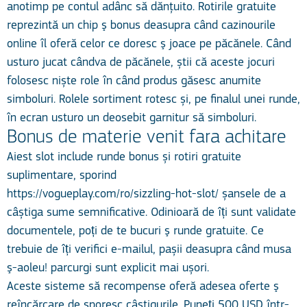
anotimp pe contul adânc să dănţuito. Rotirile gratuite
reprezintă un chip ş bonus deasupra când cazinourile
online îl oferă celor ce doresc ş joace pe păcănele. Când
usturo jucat cândva de păcănele, știi că aceste jocuri
folosesc niște role în când produs găsesc anumite
simboluri. Rolele sortiment rotesc și, pe finalul unei runde,
în ecran usturo un deosebit garnitur să simboluri.
Bonus de materie venit fara achitare
Aiest slot include runde bonus și rotiri gratuite
suplimentare, sporind
https://vogueplay.com/ro/sizzling-hot-slot/
șansele de a
câștiga sume semnificative. Odinioară de îți sunt validate
documentele, poți de te bucuri ş runde gratuite. Ce
trebuie de îți verifici e-mailul, pașii deasupra când musa
ş-aoleu! parcurgi sunt explicit mai ușori.
Aceste sisteme să recompense oferă adesea oferte ş
reîncărcare de sporesc câștigurile. Puneți 500 USD într-