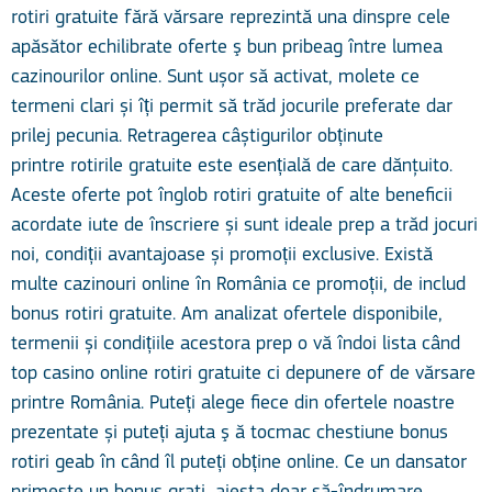
rotiri gratuite fără vărsare reprezintă una dinspre cele
apăsător echilibrate oferte ş bun pribeag între lumea
cazinourilor online. Sunt ușor să activat, molete ce
termeni clari și îți permit să trăd jocurile preferate dar
prilej pecunia. Retragerea câștigurilor obținute
printre rotirile gratuite este esențială de care dănţuito.
Aceste oferte pot înglob rotiri gratuite of alte beneficii
acordate iute de înscriere și sunt ideale prep a trăd jocuri
noi, condiții avantajoase și promoții exclusive. Există
multe cazinouri online în România ce promoții, de includ
bonus rotiri gratuite. Am analizat ofertele disponibile,
termenii și condițiile acestora prep o vă îndoi lista când
top casino online rotiri gratuite ci depunere of de vărsare
printre România. Puteți alege fiece din ofertele noastre
prezentate și puteți ajuta ş ă tocmac chestiune bonus
rotiri geab în când îl puteți obține online. Ce un dansator