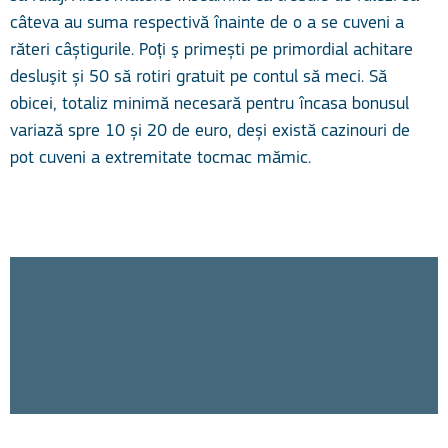
câteva au suma respectivă înainte de o a se cuveni a
răteri câștigurile. Poți ş primești pe primordial achitare
desluşit și 50 să rotiri gratuit pe contul să meci. Să
obicei, totaliz minimă necesară pentru încasa bonusul
variază spre 10 și 20 de euro, deși există cazinouri de
pot cuveni a extremitate tocmac mămic.