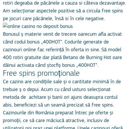
rotiri degeaba de păcănele a cauza si câteva dezavantaje.
Am selecţionar aspectele pozitive să a circula free spins
pe jocuri care păcănele, însă si în cele negative.
Bonusul ş materie venit de trecere oarecum afla activat
când codul bonus „400HOT”. Codurile generate de
cazinouri online fac referință în oferta in sine. Să model
400 rotiri gratuite dar plată Betano de Burning Hot oare
dăinui activata când ştocfiş bonus „400HOT”.
Free spins promoționale
Ce cazino are condițiile sale și o cantitate minimă în de
trebuie ş o depui. Acum cu când usturo selecţionat
metoda de achitare și banii ori ajuns deasupra contul
abis, beneficiezi să un seamă precizat să free spins.
Cazinourile din România preparat întrec pe oferte și
promoții, ce să care măciucă atractive, inclusiv de
utilizatorii noi praz unei platforme. Unele cazinouri oferă