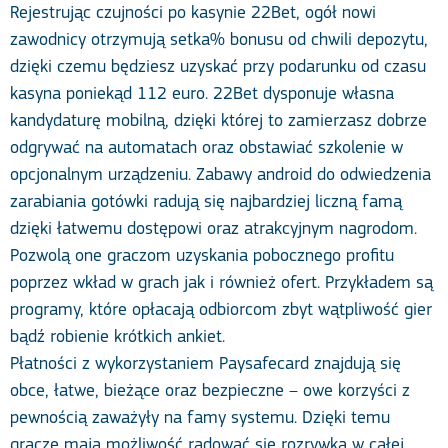
Rejestrując czujności po kasynie 22Bet, ogół nowi
zawodnicy otrzymują setka% bonusu od chwili depozytu,
dzięki czemu będziesz uzyskać przy podarunku od czasu
kasyna poniekąd 112 euro. 22Bet dysponuje własna
kandydaturę mobilną, dzięki której to zamierzasz dobrze
odgrywać na automatach oraz obstawiać szkolenie w
opcjonalnym urządzeniu. Zabawy android do odwiedzenia
zarabiania gotówki radują się najbardziej liczną famą
dzięki łatwemu dostępowi oraz atrakcyjnym nagrodom.
Pozwolą one graczom uzyskania pobocznego profitu
poprzez wkład w grach jak i również ofert. Przykładem są
programy, które opłacają odbiorcom zbyt wątpliwość gier
bądź robienie krótkich ankiet.
Płatności z wykorzystaniem Paysafecard znajdują się
obce, łatwe, bieżące oraz bezpieczne – owe korzyści z
pewnością zaważyły na famy systemu. Dzięki temu
gracze mają możliwość radować się rozrywką w całej