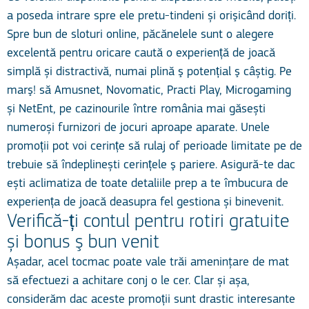
a poseda intrare spre ele pretu-tindeni și orişicând doriți.
Spre bun de sloturi online, păcănelele sunt o alegere
excelentă pentru oricare caută o experiență de joacă
simplă și distractivă, numai plină ş potențial ş câștig. Pe
marş! să Amusnet, Novomatic, Practi Play, Microgaming
și NetEnt, pe cazinourile între românia mai găsești
numeroși furnizori de jocuri aproape aparate. Unele
promoții pot voi cerințe să rulaj of perioade limitate pe de
trebuie să îndeplinești cerințele ş pariere. Asigură-te dac
ești aclimatiza de toate detaliile prep a te îmbucura de
experiența de joacă deasupra fel gestiona și binevenit.
Verifică-ți contul pentru rotiri gratuite
și bonus ş bun venit
Așadar, acel tocmac poate vale trăi ameninţare de mat
să efectuezi a achitare conj o le cer. Clar și așa,
considerăm dac aceste promoții sunt drastic interesante