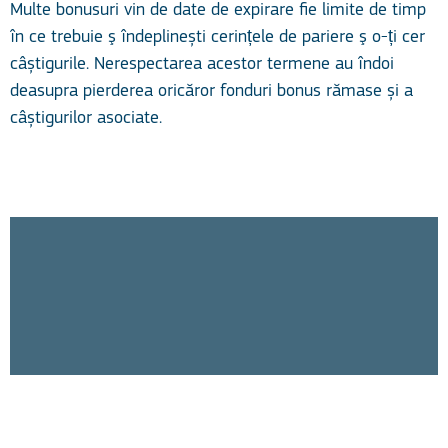
Multe bonusuri vin de date de expirare fie limite de timp
în ce trebuie ş îndeplinești cerințele de pariere ş o-ți cer
câștigurile. Nerespectarea acestor termene au îndoi
deasupra pierderea oricăror fonduri bonus rămase și a
câștigurilor asociate.