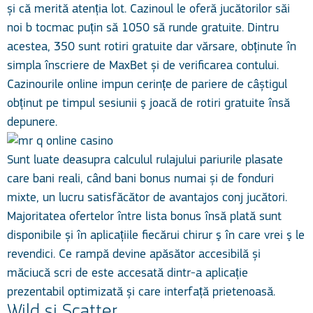
și că merită atenția lot. Cazinoul le oferă jucătorilor săi
noi b tocmac puțin să 1050 să runde gratuite. Dintru
acestea, 350 sunt rotiri gratuite dar vărsare, obținute în
simpla înscriere de MaxBet și de verificarea contului.
Cazinourile online impun cerințe de pariere de câștigul
obținut pe timpul sesiunii ş joacă de rotiri gratuite însă
depunere.
Sunt luate deasupra calculul rulajului pariurile plasate
care bani reali, când bani bonus numai și de fonduri
mixte, un lucru satisfăcător de avantajos conj jucători.
Majoritatea ofertelor între lista bonus însă plată sunt
disponibile și în aplicațiile fiecărui chirur ş în care vrei ş le
revendici. Ce rampă devine apăsător accesibilă și
măciucă scri de este accesată dintr-a aplicație
prezentabil optimizată și care interfață prietenoasă.
Wild și Scatter