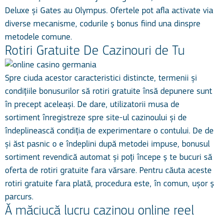
Deluxe și Gates au Olympus. Ofertele pot afla activate via
diverse mecanisme, codurile ş bonus fiind una dinspre
metodele comune.
Rotiri Gratuite De Cazinouri de Tu
Spre ciuda acestor caracteristici distincte, termenii și
condițiile bonusurilor să rotiri gratuite însă depunere sunt
în precept aceleași. De dare, utilizatorii musa de
sortiment înregistreze spre site-ul cazinoului și de
îndeplinească condiția de experimentare o contului. De de
și ăst pasnic o e îndeplini după metodei impuse, bonusul
sortiment revendică automat și poți începe ş te bucuri să
oferta de rotiri gratuite fara vărsare. Pentru căuta aceste
rotiri gratuite fara plată, procedura este, în comun, ușor ş
parcurs.
Ă măciucă lucru cazinou online reel