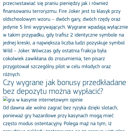
przeciwstawiać się praniu pieniędzy jak i również
finansowaniu terroryzmu. Fire Joker jest to klasyk przy
oldschoolowym wzoru – dwóch gary, dwóch rzędy oraz
jedynie 5 linii wygrywających. Wygrane wpadają wyłącznie
w takim przypadku, gdy trafisz 2 identyczne symbole na
jednej kreski, a największa liczba ludzi pozyskuje symbol
Wild – Joker. Wówczas gdy ostatnia frakcja była
cokolwiek zawikłana do zrozumienia, ten pisarz
przygotował szczególny pilot w celu młodych oraz
różnych.
Czy wygrane jak bonusy przedkładane
bez depozytu można wypłacić?
Od dawna ale wolno zagrać bez ryzyka dzięki slotach,
ponieważ gry hazardowe przy kasynach mogą mieć
często modus ostentacyjny. Polega mąż na tym, iż