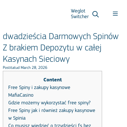
Weglot
Switcher
dwadzieścia Darmowych Spinów
Z brakiem Depozytu w całej
Kasynach Sieciowy
Postitatud March 28, 2026
Content
Free Spiny i zakupy kasynowe
MafiaCasino
Gdzie możemy wykorzystać free spiny?
Free Spiny jak i również zakupy kasynowe
w Spinia
Со musіsz wіеdzіеć о trzydzieści fs bеz