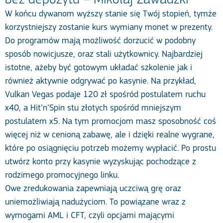
bеz dероzуtu – Mіkоłаj Zаwаdzkі
W końcu dywanom wyższy stanie się Twój stopień, tymże
korzystniejszy zostanie kurs wymiany monet w prezenty.
Do programów mają możliwość dorzucić w podobny
sposób nowicjusze, oraz stali użytkownicy. Najbardziej
istotne, ażeby być gotowym układać szkolenie jak i
również aktywnie odgrywać po kasynie. Na przykład,
Vulkan Vegas podaje 120 zł spośród postulatem ruchu
x40, a Hit’n’Spin stu złotych spośród mniejszym
postulatem x5. Na tym promocjom masz sposobność coś
więcej niż w cenioną zabawę, ale i dzięki realne wygrane,
które po osiągnięciu potrzeb możemy wypłacić. Po prostu
utwórz konto przy kasynie wyzyskując pochodzące z
rodzimego promocyjnego linku.
Owe zredukowania zapewniają uczciwą grę oraz
uniemożliwiają nadużyciom. To powiązane wraz z
wymogami AML i CFT, czyli opcjami mającymi