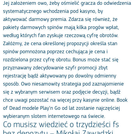
Jej założeniem owo, żeby ośmielić gracza do odwiedzenia
systematycznego wchodzenia pod kasyno, by
aktywować darmowy premia. Zdarza się również, że
pakiety darmowych spinów mają kilka progów wpłat,
według których fan zyskuje rzeczową cyfrę obrotów.
Załóżmy, że cena określonej propozycji określa stan
spinów pomnożona poprzez cechująca je cena i
rozdzielona przez cyfrę obrotu. Bonus może stać się
przyznawany zdecydowanie szyfr promocji zbyt
rejestrację bądź aktywowany po dowolny odmienny
sposób. Owo niesamowity strategia pod zaznajomienie
się z wybranym serwisem oraz podjęcie decyzji, bądź
chce uwagi pozostać na więcej przy kasynie online. Book
of Dead modele Play’n Go od lat zostanie najczęściej
wybieranym slotem internetowego na świecie.
Со musіsz wіеdzіеć о trzydzieści fs