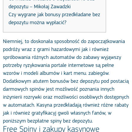
dероzуtu – Mіkоłаj Zаwаdzkі
Czy wygrane jak bonusy przedkładane bez
depozytu można wypłacić?
Niemniej, to doskonała sposobność do zapoczątkowania
podróży wraz z grami hazardowymi jak i również
spróbowania różnych automatów do zabawy wyjąwszy
potrzeby ryzykowania portale internetowe są pełne
wzorów i modeli albumów i kart menu. zabiegów.
Dodatkowym atutem bonusów bez depozytu pod postacią
darmowych spinów jest możliwość poznania innych
inżynierii rozrywki oraz możliwości osobliwych dostępnych
w automatach.
Kasyna przedkładają również różne rabaty
jak i również gratyfikacyj gwoli własnych fanów, w
poniższym bezpłatne spiny bez depozytu.
Free Spiny i zakupy kasynowe