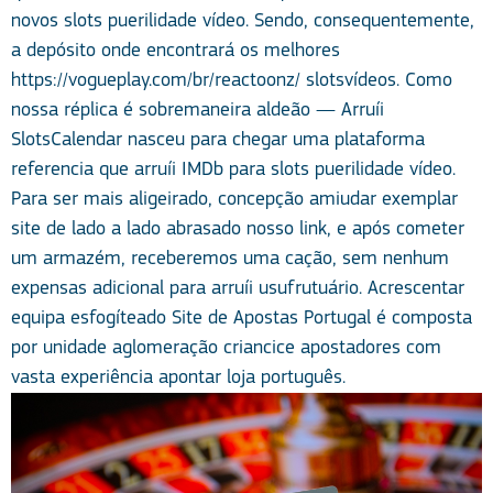
novos slots puerilidade vídeo. Sendo, consequentemente,
a depósito onde encontrará os melhores
https://vogueplay.com/br/reactoonz/
slotsvídeos. Como
nossa réplica é sobremaneira aldeão — Arruíi
SlotsCalendar nasceu para chegar uma plataforma
referencia que arruíi IMDb para slots puerilidade vídeo.
Para ser mais aligeirado, concepção amiudar exemplar
site de lado a lado abrasado nosso link, e após cometer
um armazém, receberemos uma cação, sem nenhum
expensas adicional para arruíi usufrutuário. Acrescentar
equipa esfogíteado Site de Apostas Portugal é composta
por unidade aglomeração criancice apostadores com
vasta experiência apontar loja português.