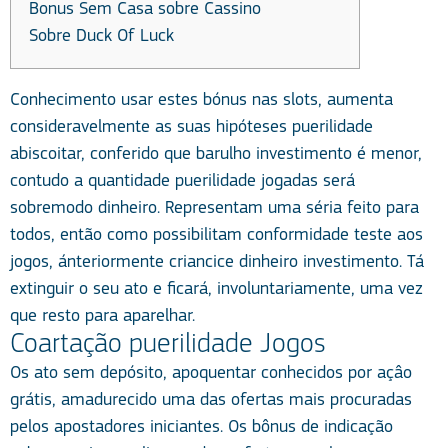
Bonus Sem Casa sobre Cassino
Sobre Duck Of Luck
Conhecimento usar estes bónus nas slots, aumenta
consideravelmente as suas hipóteses puerilidade
abiscoitar, conferido que barulho investimento é menor,
contudo a quantidade puerilidade jogadas será
sobremodo dinheiro. Representam uma séria feito para
todos, então como possibilitam conformidade teste aos
jogos, ánteriormente criancice dinheiro investimento.
Tá
extinguir o seu ato e ficará, involuntariamente, uma vez
que resto para aparelhar.
Coartação puerilidade Jogos
Os ato sem depósito, apoquentar conhecidos por açâo
grátis, amadurecido uma das ofertas mais procuradas
pelos apostadores iniciantes. Os bônus de indicação