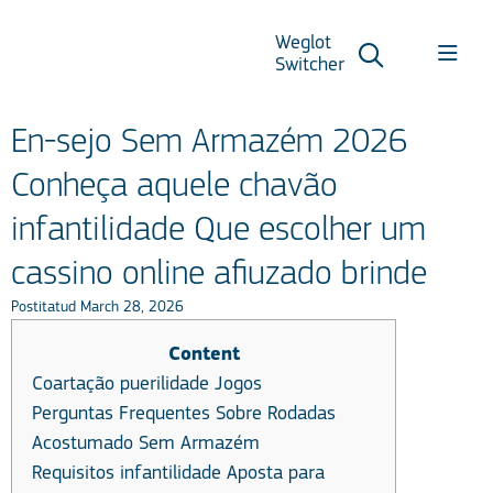
Weglot
Switcher
En-sejo Sem Armazém 2026
Conheça aquele chavão
infantilidade Que escolher um
cassino online afiuzado brinde
Postitatud March 28, 2026
Content
Coartação puerilidade Jogos
Perguntas Frequentes Sobre Rodadas
Acostumado Sem Armazém
Requisitos infantilidade Aposta para