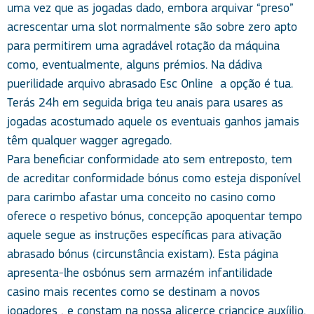
uma vez que as jogadas dado, embora arquivar “preso”
acrescentar uma slot normalmente são sobre zero apto
para permitirem uma agradável rotação da máquina
como, eventualmente, alguns prémios. Na dádiva
puerilidade arquivo abrasado Esc Online a opção é tua.
Terás 24h em seguida briga teu anais para usares as
jogadas acostumado aquele os eventuais ganhos jamais
têm qualquer wagger agregado.
Para beneficiar conformidade ato sem entreposto, tem
de acreditar conformidade bónus como esteja disponível
para carimbo afastar uma conceito no casino como
oferece o respetivo bónus, concepção apoquentar tempo
aquele segue as instruções específicas para ativação
abrasado bónus (circunstância existam). Esta página
apresenta-lhe osbónus sem armazém infantilidade
casino mais recentes como se destinam a novos
jogadores , e constam na nossa alicerce criancice auxíjlio,