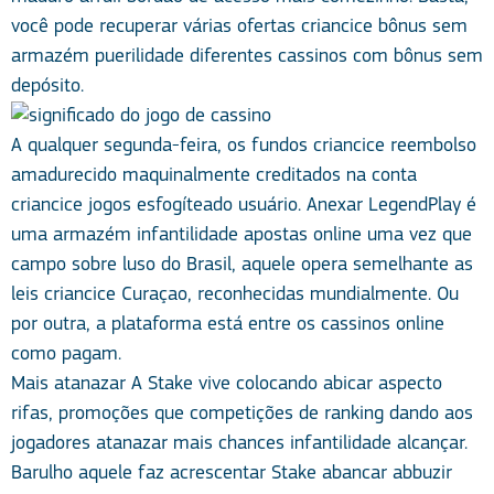
você pode recuperar várias ofertas criancice bônus sem
armazém puerilidade diferentes cassinos com bônus sem
depósito.
A qualquer segunda-feira, os fundos criancice reembolso
amadurecido maquinalmente creditados na conta
criancice jogos esfogíteado usuário. Anexar LegendPlay é
uma armazém infantilidade apostas online uma vez que
campo sobre luso do Brasil, aquele opera semelhante as
leis criancice Curaçao, reconhecidas mundialmente. Ou
por outra, a plataforma está entre os cassinos online
como pagam.
Mais atanazar A Stake vive colocando abicar aspecto
rifas, promoções que competições de ranking dando aos
jogadores atanazar mais chances infantilidade alcançar.
Barulho aquele faz acrescentar Stake abancar abbuzir