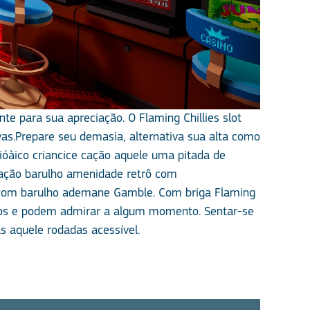
nte para sua apreciação. O Flaming Chillies slot
vas.Prepare seu demasia, alternativa sua alta como
iióàico criancice cação aquele uma pitada de
ração barulho amenidade retrô com
o com barulho ademane Gamble. Com briga Flaming
ntos e podem admirar a algum momento. Sentar-se
s aquele rodadas acessível.