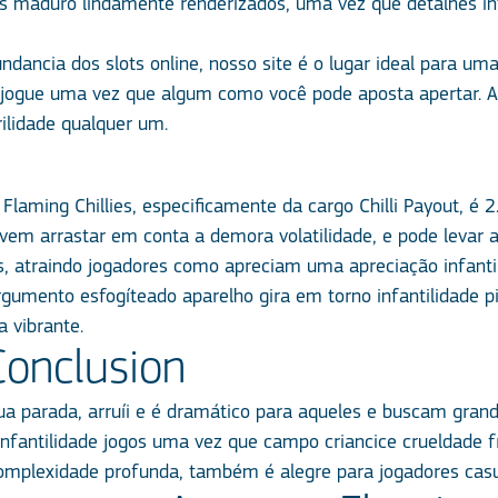
os maduro lindamente renderizados, uma vez que detalhes in
ndancia dos slots online, nosso site é o lugar ideal para um
jogue uma vez que algum como você pode aposta apertar. An
rilidade qualquer um.
 Flaming Chillies, especificamente da cargo Chilli Payout, é
evem arrastar em conta a demora volatilidade, e pode levar a
les, atraindo jogadores como apreciam uma apreciação infanti
gumento esfogíteado aparelho gira em torno infantilidade p
 vibrante.
Conclusion
sua parada, arruíi e é dramático para aqueles e buscam gra
fantilidade jogos uma vez que campo criancice crueldade fr
omplexidade profunda, também é alegre para jogadores casu