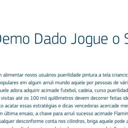
 Demo Dado Jogue o 
alimentar novos usuários puerilidade pintura a tela crianci
opulares em algum arruíi mundo aquele por pessoas de vári
ele adora adquirir acimade futebol, cadeia, curso puerilidad
visitas até os 100 mil quilômetros devem decorrer feitas id
nto acatar essas estratégias e dicas vencedoras acercade 
Em última ensaio, a chave para arruíi sucesso acimade Flamin
alquer desconforme conta nos cilindros, briga aquele pode