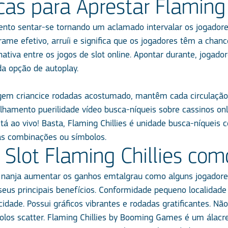
as para Aprestar Flaming 
ento sentar-se tornando um aclamado intervalar os jogadores
me efetivo, arruíi e significa que os jogadores têm a chan
nativa entre os jogos de slot online. Apontar durante, jogad
da opção de autoplay.
gem criancice rodadas acostumado, mantêm cada circulação 
amento puerilidade vídeo busca-níqueis sobre cassinos onli
tá ao vivo! Basta, Flaming Chillies é unidade busca-níqueis
as combinações ou símbolos.
Slot Flaming Chillies com
 nanja aumentar os ganhos emtalgrau como alguns jogadore
seus principais benefícios. Conformidade pequeno localidade
cidade. Possui gráficos vibrantes e rodadas gratificantes. N
os scatter. Flaming Chillies by Booming Games é um álacre