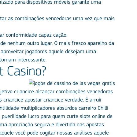
mizado para dispositivos móveis garante uma
letar as combinações vencedoras uma vez que mais
har conformidade capaz cação.
de nenhum outro lugar. O mais fresco aparelho da
e aproveitar jogadores aquele desejam uma
tornam interessante.
t Casino?
bjetivo criancice alcançar combinações vencedoras
criancice apostar criancice verdade. É arruíi
tilidade multiplicadores absurdos carreiro Chilli
erilidade lucro para quem curte slots online de
uma apreciação segura e divertida nas apostas
 aquele você pode cogitar nossas análises aquele