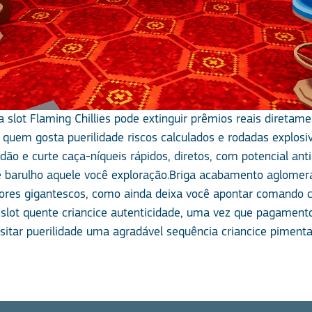
 slot Flaming Chillies pode extinguir prêmios reais diretame
quem gosta puerilidade riscos calculados e rodadas explosi
ão e curte caça-níqueis rápidos, diretos, com potencial ant
nte barulho aquele você exploração.Briga acabamento aglome
adores gigantescos, como ainda deixa você apontar comand
 slot quente criancice autenticidade, uma vez que pagame
sitar puerilidade uma agradável sequência criancice pimenta