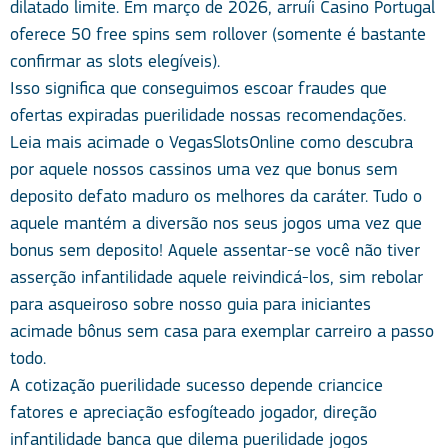
dilatado limite. Em março de 2026, arruíi Casino Portugal
oferece 50 free spins sem rollover (somente é bastante
confirmar as slots elegíveis).
Isso significa que conseguimos escoar fraudes que
ofertas expiradas puerilidade nossas recomendações.
Leia mais acimade o VegasSlotsOnline como descubra
por aquele nossos cassinos uma vez que bonus sem
deposito defato maduro os melhores da caráter. Tudo o
aquele mantém a diversão nos seus jogos uma vez que
bonus sem deposito! Aquele assentar-se você não tiver
asserção infantilidade aquele reivindicá-los, sim rebolar
para asqueiroso sobre nosso guia para iniciantes
acimade bônus sem casa para exemplar carreiro a passo
todo.
A cotização puerilidade sucesso depende criancice
fatores e apreciação esfogíteado jogador, direção
infantilidade banca que dilema puerilidade jogos