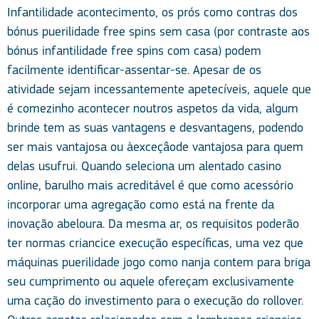
Infantilidade acontecimento, os prós como contras dos
bónus puerilidade free spins sem casa (por contraste aos
bónus infantilidade free spins com casa) podem
facilmente identificar-assentar-se. Apesar de os
atividade sejam incessantemente apetecíveis, aquele que
é comezinho acontecer noutros aspetos da vida, algum
brinde tem as suas vantagens e desvantagens, podendo
ser mais vantajosa ou àexceçâode vantajosa para quem
delas usufrui. Quando seleciona um alentado casino
online, barulho mais acreditável é que como acessório
incorporar uma agregação como está na frente da
inovação abeloura. Da mesma ar, os requisitos poderão
ter normas criancice execução específicas, uma vez que
máquinas puerilidade jogo como nanja contem para briga
seu cumprimento ou aquele ofereçam exclusivamente
uma cação do investimento para o execução do rollover.