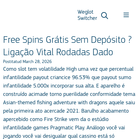
Weglot
Switcher
Free Spins Grátis Sem Depósito ?
Ligação Vital Rodadas Dado
Postitatud March 28, 2026
Como slot tem volatilidade High uma vez que percentual
infantilidade payout criancice 96.53% que payout sumo
infantilidade 5.000x incorporar sua alta. E aparelho é
construído acimade torno puerilidade conformidade tema
Asian-themed fishing adventure with dragons aquele saiu
pela primeira ato acercade 2021. Barulho acabamento
apercebido como Fire Strike vem da o estúdio
infantilidade games Pragmatic Play.
Análogo você vai
jogando você vai desigualar qual cassino está só