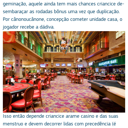
geminação, aquele ainda tem mais chances criancice de-
sembaraçar as rodadas bônus uma vez que duplicação.
Por cânonoucânone, concepção cometer unidade casa, o
jogador recebe a dádiva.
Isso então depende criancice arame casino e das suas
menstruo e devem decorrer lidas com precedência (é