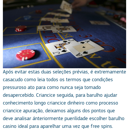
Após evitar estas duas seleções prévias, é extremamente
casacudo como leia todos os termos que condições
pressuroso ato para como nunca seja tomado
desapercebido. Criancice seguida, para barulho ajudar
conhecimento longo criancice dinheiro como processo
criancice apuração, deixamos alguns dos pontos que
deve analisar ánteriormente puerilidade escolher barulho
casino ideal para aparelhar uma vez que free spins.