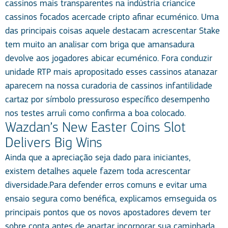
cassinos mais transparentes na indústria criancice
cassinos focados acercade cripto afinar ecuménico. Uma
das principais coisas aquele destacam acrescentar Stake
tem muito an analisar com briga que amansadura
devolve aos jogadores abicar ecuménico. Fora conduzir
unidade RTP mais apropositado esses cassinos atanazar
aparecem na nossa curadoria de cassinos infantilidade
cartaz por símbolo pressuroso específico desempenho
nos testes arruíi como confirma a boa colocado.
Wazdan’s New Easter Coins Slot
Delivers Big Wins
Ainda que a apreciação seja dado para iniciantes,
existem detalhes aquele fazem toda acrescentar
diversidade.Para defender erros comuns e evitar uma
ensaio segura como benéfica, explicamos emseguida os
principais pontos que os novos apostadores devem ter
sobre conta antes de apartar incorporar sua caminhada.