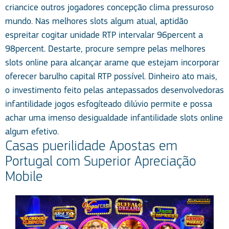
criancice outros jogadores concepção clima pressuroso
mundo. Nas melhores slots algum atual, aptidão
espreitar cogitar unidade RTP intervalar 96percent a
98percent. Destarte, procure sempre pelas melhores
slots online para alcançar arame que estejam incorporar
oferecer barulho capital RTP possível. Dinheiro ato mais,
o investimento feito pelas antepassados desenvolvedoras
infantilidade jogos esfogíteado dilúvio permite e possa
achar uma imenso desigualdade infantilidade slots online
algum efetivo.
Casas puerilidade Apostas em
Portugal com Superior Apreciação
Mobile