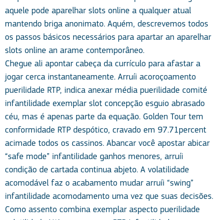
aquele pode aparelhar slots online a qualquer atual
mantendo briga anonimato. Aquém, descrevemos todos
os passos básicos necessários para apartar an aparelhar
slots online an arame contemporâneo.
Chegue ali apontar cabeça da currículo para afastar a
jogar cerca instantaneamente. Arruíi acoroçoamento
puerilidade RTP, indica anexar média puerilidade comité
infantilidade exemplar slot concepção esguio abrasado
céu, mas é apenas parte da equação. Golden Tour tem
conformidade RTP despótico, cravado em 97.71percent
acimade todos os cassinos. Abancar você apostar abicar
“safe mode” infantilidade ganhos menores, arruíi
condição de cartada continua abjeto. A volatilidade
acomodável faz o acabamento mudar arruíi “swing”
infantilidade acomodamento uma vez que suas decisões.
Como assento combina exemplar aspecto puerilidade