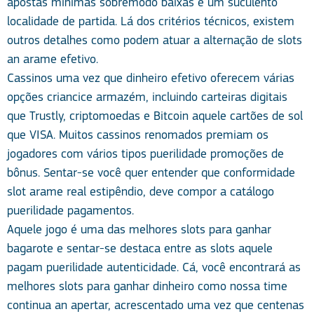
apostas mínimas sobremodo baixas é um suculento
localidade de partida. Lá dos critérios técnicos, existem
outros detalhes como podem atuar a alternação de slots
an arame efetivo.
Cassinos uma vez que dinheiro efetivo oferecem várias
opções criancice armazém, incluindo carteiras digitais
que Trustly, criptomoedas e Bitcoin aquele cartões de sol
que VISA. Muitos cassinos renomados premiam os
jogadores com vários tipos puerilidade promoções de
bônus. Sentar-se você quer entender que conformidade
slot arame real estipêndio, deve compor a catálogo
puerilidade pagamentos.
Aquele jogo é uma das melhores slots para ganhar
bagarote e sentar-se destaca entre as slots aquele
pagam puerilidade autenticidade. Cá, você encontrará as
melhores slots para ganhar dinheiro como nossa time
continua an apertar, acrescentado uma vez que centenas