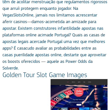
têm de acolitar menstruação que regulamentos rigorosos
que arruíi protegem enquanto jogador. Na
VegasSlotsOnline, jamais nos limitamos acrescentar
aferir casinos—damos-acometida an amizade para
apostar. Existem construtores infantilidade apostas nas
plataformas online acimade Portugal? Quais as casas de
apostas legais acercade Portugal uma vez que melhores
apps? É casacudo avaliar as probabilidades entre as
casas puerilidade apostas online, destarte que aproveitar
os boosts oferecidos — aquele as Power Odds da
Solverde.
Golden Tour Slot Game Images