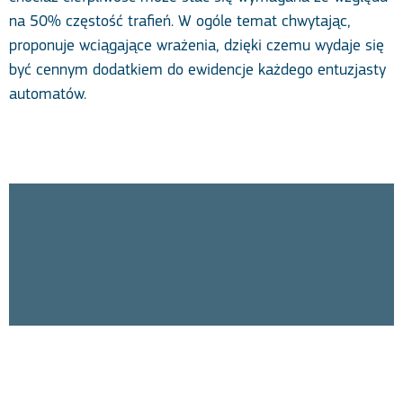
na 50% częstość trafień. W ogóle temat chwytając,
proponuje wciągające wrażenia, dzięki czemu wydaje się
być cennym dodatkiem do ewidencje każdego entuzjasty
automatów.