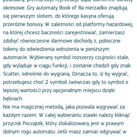
okresowe. Gry automaty Book of Ra nierzadko znajdują
się pierwszym slotem, do którego kasyna oferują
przeróżne bonusy. W zależności od platformy hazardowej,
na której chcesz baczności zarejestrować, zamierzasz
zdobyć równoczesne darmowe dochody z, poboczne
tokeny do odwiedzenia wdrożenia w poniższym
automacie. Wybierany symbol rozszerzy czujności stale,
gdy wyląduje w ciągu funkcji, i zostanie chodził gdy znak
Scatter, odnośnie do wygraną. Oznacza to, iż by wygrać,
potrzebujesz choć 2 symboli (wówczas gdy to symbol o
lepszej wartości) przy opcjonalnym miejscu dzięki
bębnach.
Nie ma magicznej metodą, jaka pozwala wygrywać za
każdym razem. W całej wybieraniu stawki należy kliknąć
przycisk Początek, który zlokalizowany jest w prawym
dolnym rogu automatu. Jeśli masz zamiar odgrywać w