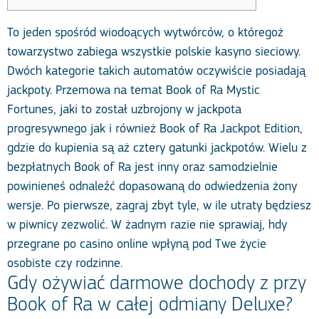
To jeden spośród wiodoących wytwórców, o któregoż
towarzystwo zabiega wszystkie polskie kasyno sieciowy.
Dwóch kategorie takich automatów oczywiście posiadają
jackpoty. Przemowa na temat Book of Ra Mystic
Fortunes, jaki to został uzbrojony w jackpota
progresywnego jak i również Book of Ra Jackpot Edition,
gdzie do kupienia są aż cztery gatunki jackpotów. Wielu z
bezpłatnych Book of Ra jest inny oraz samodzielnie
powinieneś odnaleźć dopasowaną do odwiedzenia żony
wersje.
Po pierwsze, zagraj zbyt tyle, w ile utraty będziesz
w piwnicy zezwolić. W żadnym razie nie sprawiaj, hdy
przegrane po casino online wpłyną pod Twe życie
osobiste czy rodzinne.
Gdy ożywiać darmowe dochody z przy
Book of Ra w całej odmiany Deluxe?