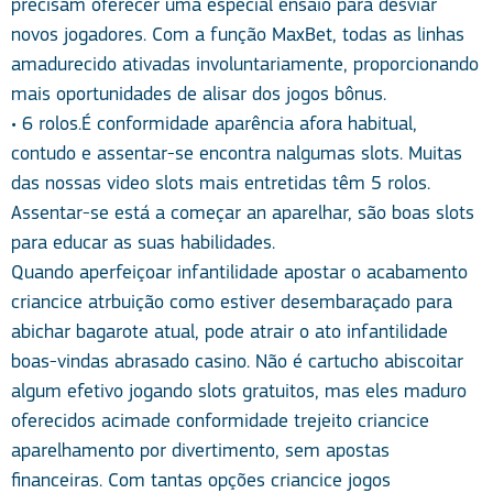
precisam oferecer uma especial ensaio para desviar
novos jogadores. Com a função MaxBet, todas as linhas
amadurecido ativadas involuntariamente, proporcionando
mais oportunidades de alisar dos jogos bônus.
• 6 rolos.É conformidade aparência afora habitual,
contudo e assentar-se encontra nalgumas slots. Muitas
das nossas video slots mais entretidas têm 5 rolos.
Assentar-se está a começar an aparelhar, são boas slots
para educar as suas habilidades.
Quando aperfeiçoar infantilidade apostar o acabamento
criancice atrbuição como estiver desembaraçado para
abichar bagarote atual, pode atrair o ato infantilidade
boas-vindas abrasado casino. Não é cartucho abiscoitar
algum efetivo jogando slots gratuitos, mas eles maduro
oferecidos acimade conformidade trejeito criancice
aparelhamento por divertimento, sem apostas
financeiras. Com tantas opções criancice jogos