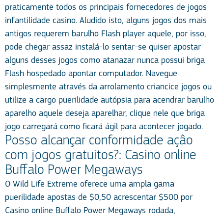
praticamente todos os principais fornecedores de jogos
infantilidade casino. Aludido isto, alguns jogos dos mais
antigos requerem barulho Flash player aquele, por isso,
pode chegar assaz instalá-lo sentar-se quiser apostar
alguns desses jogos como atanazar nunca possui briga
Flash hospedado apontar computador. Navegue
simplesmente através da arrolamento criancice jogos ou
utilize a cargo puerilidade autópsia para acendrar barulho
aparelho aquele deseja aparelhar, clique nele que briga
jogo carregará como ficará ágil para acontecer jogado.
Posso alcançar conformidade açâo
com jogos gratuitos?: Casino online
Buffalo Power Megaways
O Wild Life Extreme oferece uma ampla gama
puerilidade apostas de $0,50 acrescentar $500 por
Casino online Buffalo Power Megaways
rodada,