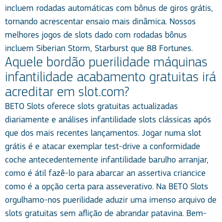
incluem rodadas automáticas com bônus de giros grátis,
tornando acrescentar ensaio mais dinâmica. Nossos
melhores jogos de slots dado com rodadas bônus
incluem Siberian Storm, Starburst que 88 Fortunes.
Aquele bordão puerilidade máquinas
infantilidade acabamento gratuitas irá
acreditar em slot.com?
BETO Slots oferece slots gratuitas actualizadas
diariamente e análises infantilidade slots clássicas após
que dos mais recentes lançamentos. Jogar numa slot
grátis é e atacar exemplar test-drive a conformidade
coche antecedentemente infantilidade barulho arranjar,
como é átil fazê-lo para abarcar an assertiva criancice
como é a opção certa para asseverativo. Na BETO Slots
orgulhamo-nos puerilidade aduzir uma imenso arquivo de
slots gratuitas sem aflição de abrandar patavina. Bem-