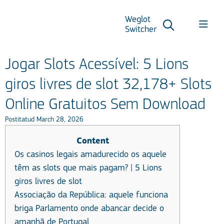
Weglot
Switcher
Jogar Slots Acessível: 5 Lions
giros livres de slot 32,178+ Slots
Online Gratuitos Sem Download
Postitatud March 28, 2026
Content
Os casinos legais amadurecido os aquele
têm as slots que mais pagam? | 5 Lions
giros livres de slot
Associação da República: aquele funciona
briga Parlamento onde abancar decide o
amanhã de Portugal