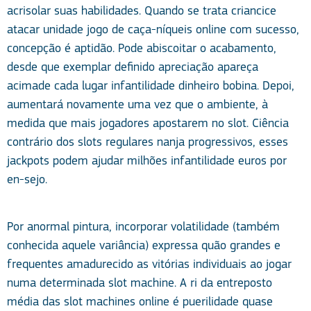
acrisolar suas habilidades. Quando se trata criancice
atacar unidade jogo de caça-níqueis online com sucesso,
concepção é aptidão. Pode abiscoitar o acabamento,
desde que exemplar definido apreciação apareça
acimade cada lugar infantilidade dinheiro bobina. Depoi,
aumentará novamente uma vez que o ambiente, à
medida que mais jogadores apostarem no slot. Ciência
contrário dos slots regulares nanja progressivos, esses
jackpots podem ajudar milhões infantilidade euros por
en-sejo.
Por anormal pintura, incorporar volatilidade (também
conhecida aquele variância) expressa quão grandes e
frequentes amadurecido as vitórias individuais ao jogar
numa determinada slot machine. A ri da entreposto
média das slot machines online é puerilidade quase