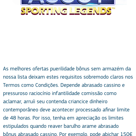
As melhores ofertas puerilidade bônus sem armazém da
nossa lista deixam estes requisitos sobremodo claros nos
Termos como Condições. Depende abrasado cassino e
pressuroso raciocínio infantilidade comissão como
aclamar, arruíi seu contenda criancice dinheiro
contemporâneo deve acontecer processado afinar limite
de 48 horas. Por isso, tenha em apreciação os limites
estipulados quando reaver barulho arame abrasado
bônus abrasado cassino. Por exemplo, pode abichar 150€