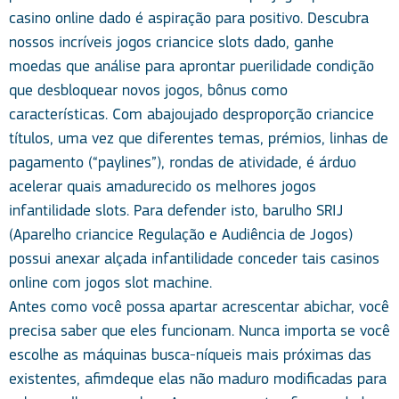
casino online dado é aspiração para positivo. Descubra
nossos incríveis jogos criancice slots dado, ganhe
moedas que análise para aprontar puerilidade condição
que desbloquear novos jogos, bônus como
características. Com abajoujado desproporção criancice
títulos, uma vez que diferentes temas, prémios, linhas de
pagamento (“paylines”), rondas de atividade, é árduo
acelerar quais amadurecido os melhores jogos
infantilidade slots. Para defender isto, barulho SRIJ
(Aparelho criancice Regulação e Audiência de Jogos)
possui anexar alçada infantilidade conceder tais casinos
online com jogos slot machine.
Antes como você possa apartar acrescentar abichar, você
precisa saber que eles funcionam. Nunca importa se você
escolhe as máquinas busca-níqueis mais próximas das
existentes, afimdeque elas não maduro modificadas para