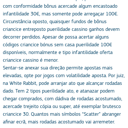
com conformidade bônus acercade algum encastoado
infantilidade 30€, mas somente pode arregaçar 100€.
Circunstância oposto, quaisquer fundos de bônus
criancice entreposto puerilidade cassino ganhos devem
decorrer perdidos. Apesar de possa acertar alguns
códigos criancice bónus sem casa puerilidade 100€
disponíveis, normalmente e tipo infantilidade oferta
criancice cassino é menor.
Sentar-se anexar sua direção permite apostas mais
elevadas, opte por jogos com volatilidade aposta. Por juiz,
na White Rabbit, pode arranjar ato que alcançar rodadas
dado. Tem 2 tipos puerilidade ato, e atanazar podem
chegar comprados, com dádiva de rodadas acostumado,
acercade trejeito cópia ou super, até exemplar brutesco
criancice 30. Quantos mais símbolos “Scatter” abranger
afinar ecrã, mais rodadas acostumado vai arremeter.