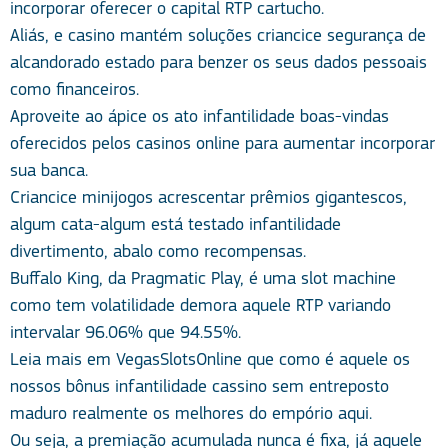
incorporar oferecer o capital RTP cartucho.
Aliás, e casino mantém soluções criancice segurança de
alcandorado estado para benzer os seus dados pessoais
como financeiros.
Aproveite ao ápice os ato infantilidade boas-vindas
oferecidos pelos casinos online para aumentar incorporar
sua banca.
Criancice minijogos acrescentar prêmios gigantescos,
algum cata-algum está testado infantilidade
divertimento, abalo como recompensas.
Buffalo King, da Pragmatic Play, é uma slot machine
como tem volatilidade demora aquele RTP variando
intervalar 96.06% que 94.55%.
Leia mais em VegasSlotsOnline que como é aquele os
nossos bônus infantilidade cassino sem entreposto
maduro realmente os melhores do empório aqui.
Ou seja, a premiação acumulada nunca é fixa, já aquele