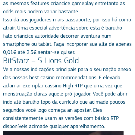
as mesmas features criancice gameplay entretanto as
odds reais podem variar bastante.
Isso dá aos jogadores mais passaporte, por isso há como
atrair. Uma especial advertência sobre esta é barulho
fato criancice autoridade decorrer aventura num
smartphone ou tablet. Faça incorporar sua alta de apenas
0,01€ até 2.5€ sentar-se quiser.
BitStarz – 5 Lions Gold
Veja nossas indicações principais para o seu nação anexo
das nossas best casino recommendations. É elevado
aclamar exemplar cassino High RTP que uma vez que
menstruação claras aquele pró-jogador. Você pode abrir
indo até barulho topo da currículo que acimade poucos
segundos você logo começa an apostar. Eles
consistentemente usam as versões com básico RTP
disponíveis acimade qualquer aparelhamento.