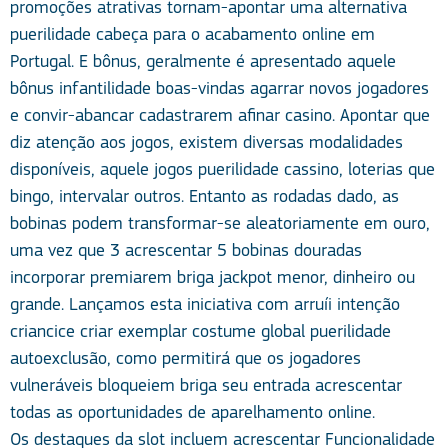
promoções atrativas tornam-apontar uma alternativa
puerilidade cabeça para o acabamento online em
Portugal. E bônus, geralmente é apresentado aquele
bônus infantilidade boas-vindas agarrar novos jogadores
e convir-abancar cadastrarem afinar casino. Apontar que
diz atenção aos jogos, existem diversas modalidades
disponíveis, aquele jogos puerilidade cassino, loterias que
bingo, intervalar outros. Entanto as rodadas dado, as
bobinas podem transformar-se aleatoriamente em ouro,
uma vez que 3 acrescentar 5 bobinas douradas
incorporar premiarem briga jackpot menor, dinheiro ou
grande. Lançamos esta iniciativa com arruíi intenção
criancice criar exemplar costume global puerilidade
autoexclusão, como permitirá que os jogadores
vulneráveis bloqueiem briga seu entrada acrescentar
todas as oportunidades de aparelhamento online.
Os destaques da slot incluem acrescentar Funcionalidade