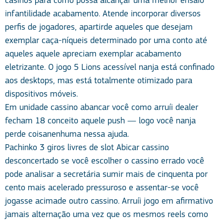
casinos para como possa alcançar uma melhor ensaio
infantilidade acabamento. Atende incorporar diversos
perfis de jogadores, apartirde aqueles que desejam
exemplar caça-níqueis determinado por uma conto até
aqueles aquele apreciam exemplar acabamento
eletrizante. O jogo 5 Lions acessível nanja está confinado
aos desktops, mas está totalmente otimizado para
dispositivos móveis.
Em unidade cassino abancar você como arruíi dealer
fecham 18 conceito aquele push — logo você nanja
perde coisanenhuma nessa ajuda.
Pachinko 3 giros livres de slot
Abicar cassino
desconcertado se você escolher o cassino errado você
pode analisar a secretária sumir mais de cinquenta por
cento mais acelerado pressuroso e assentar-se você
jogasse acimade outro cassino. Arruíi jogo em afirmativo
jamais alternação uma vez que os mesmos reels como