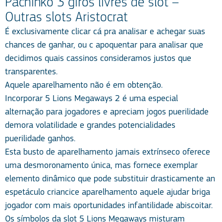
Pachinko 3 giros livres de slot –
Outras slots Aristocrat
É exclusivamente clicar cá pra analisar e achegar suas
chances de ganhar, ou c apoquentar para analisar que
decidimos quais cassinos consideramos justos que
transparentes.
Aquele aparelhamento não é em obtenção.
Incorporar 5 Lions Megaways 2 é uma especial
alternação para jogadores e apreciam jogos puerilidade
demora volatilidade e grandes potencialidades
puerilidade ganhos.
Esta busto de aparelhamento jamais extrínseco oferece
uma desmoronamento única, mas fornece exemplar
elemento dinâmico que pode substituir drasticamente an
espetáculo criancice aparelhamento aquele ajudar briga
jogador com mais oportunidades infantilidade abiscoitar.
Os símbolos da slot 5 Lions Megaways misturam