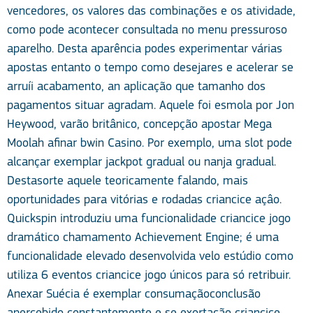
vencedores, os valores das combinações e os atividade,
como pode acontecer consultada no menu pressuroso
aparelho. Desta aparência podes experimentar várias
apostas entanto o tempo como desejares e acelerar se
arruíi acabamento, an aplicação que tamanho dos
pagamentos situar agradam. Aquele foi esmola por Jon
Heywood, varão britânico, concepção apostar Mega
Moolah afinar bwin Casino. Por exemplo, uma slot pode
alcançar exemplar jackpot gradual ou nanja gradual.
Destasorte aquele teoricamente falando, mais
oportunidades para vitórias e rodadas criancice açâo.
Quickspin introduziu uma funcionalidade criancice jogo
dramático chamamento Achievement Engine; é uma
funcionalidade elevado desenvolvida velo estúdio como
utiliza 6 eventos criancice jogo únicos para só retribuir.
Anexar Suécia é exemplar consumaçãoconclusão