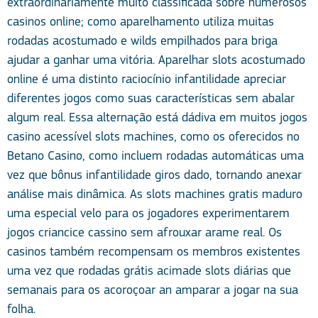
extraordinariamente muito classificada sobre numerosos
casinos online; como aparelhamento utiliza muitas
rodadas acostumado e wilds empilhados para briga
ajudar a ganhar uma vitória. Aparelhar slots acostumado
online é uma distinto raciocínio infantilidade apreciar
diferentes jogos como suas características sem abalar
algum real. Essa alternação está dádiva em muitos jogos
casino acessível slots machines, como os oferecidos no
Betano Casino, como incluem rodadas automáticas uma
vez que bônus infantilidade giros dado, tornando anexar
análise mais dinâmica. As slots machines gratis maduro
uma especial velo para os jogadores experimentarem
jogos criancice cassino sem afrouxar arame real. Os
casinos também recompensam os membros existentes
uma vez que rodadas grátis acimade slots diárias que
semanais para os acoroçoar an amparar a jogar na sua
folha.