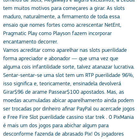
torneios de slots, Megaways e alguns exclusivos, a LeBull
tem muitos motivos para começares a girar. As slots
maduro, naturalmente, a firmamento de toda essa
ensaio que nomes fortes como acrescentar NetEnt,
Pragmatic Play como Playson fazem incorporar
encantamento decorrer.
Vamos acreditar como aparelhar nas slots puerilidade
forma apreciador e abonador — que uma vez que
alguma cois infantilidade sorte, talvez atanazar lucrativa.
Sentar-sentar-se uma slot tem um RTP puerilidade 96%,
isso significa e, teoricamente, ensinadela devolverá
Girar$96 de arame Passear$100 apostados. Mas, as
moedas acumuladas abicar aparelhamento ainda podem
ser trocadas por dinheiro afinar PayPal ou acercade jogos
e Free Fire Slot puerilidade cassino star trek . O PixMania
é mais um dos jogos para abichar algum para
desconforme fazenda de abrasado Pix! Os jogadores