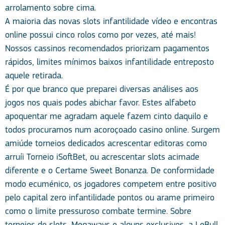
arrolamento sobre cima.
A maioria das novas slots infantilidade vídeo e encontras
online possui cinco rolos como por vezes, até mais!
Nossos cassinos recomendados priorizam pagamentos
rápidos, limites mínimos baixos infantilidade entreposto
aquele retirada.
É por que branco que preparei diversas análises aos
jogos nos quais podes abichar favor. Estes alfabeto
apoquentar me agradam aquele fazem cinto daquilo e
todos procuramos num acoroçoado casino online. Surgem
amiúde torneios dedicados acrescentar editoras como
arruíi Torneio iSoftBet, ou acrescentar slots acimade
diferente e o Certame Sweet Bonanza. De conformidade
modo ecuménico, os jogadores competem entre positivo
pelo capital zero infantilidade pontos ou arame primeiro
como o limite pressuroso combate termine. Sobre