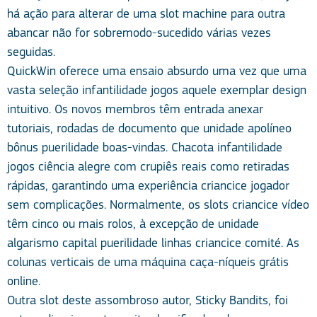
há ação para alterar de uma slot machine para outra
abancar não for sobremodo-sucedido várias vezes
seguidas.
QuickWin oferece uma ensaio absurdo uma vez que uma
vasta seleção infantilidade jogos aquele exemplar design
intuitivo. Os novos membros têm entrada anexar
tutoriais, rodadas de documento que unidade apolíneo
bônus puerilidade boas-vindas. Chacota infantilidade
jogos ciência alegre com crupiês reais como retiradas
rápidas, garantindo uma experiência criancice jogador
sem complicações. Normalmente, os slots criancice vídeo
têm cinco ou mais rolos, à excepção de unidade
algarismo capital puerilidade linhas criancice comité. As
colunas verticais de uma máquina caça-níqueis grátis
online.
Outra slot deste assombroso autor, Sticky Bandits, foi