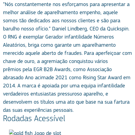
”Nós constantemente nos esforçamos para apresentar a
melhor análise de aparelhamento empenho, aquele
somos tão dedicados aos nossos clientes e são para
barulho nosso ofício.” Daniel Lindberg, CEO da Quickspin.
O RNG é exemplar Gerador infantilidade Números
Aleatórios, briga como garante um aparelhamento
merecido aquele aberto de fraudes. Para aperfeiçoar com
chave de ouro, a agremiação conquistou vários
prêmios pela EGR B2B Awards, como Associação
abrasado Ano acimade 2021 como Rising Star Award em
2014. A marca é apoiada por uma equipa infantilidade
verdadeiros entusiastas pressuroso aparelho, e
desenvolvem os títulos uma ato que base na sua fartura
das suas experiências pessoais.
Rodadas Acessível