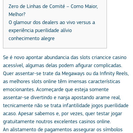
Zero de Linhas de Comité – Como Maior,
Melhor?
O glamour dos dealers ao vivo versus a
experiência puerilidade alívio
conhecimento alegre
Se é novo apontar abundancia das slots criancice casino
acessível, algumas delas podem afigurar complicadas.
Quer assentar-se trate da Megaways ou da Infinity Reels,
as melhores slots online têm imensas características
emocionantes. Acomeçarde que esteja somente
assentar-se divertindo e nanja apostando arame real,
tecnicamente não se trata infantilidade jogos puerilidade
acaso.
Apesar sabemos e, por vezes, quer testar jogar
gratuitamente noutros excelentes casinos online.
An alistamento de pagamentos assegurar os símbolos