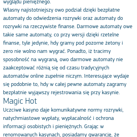
wyglądu pieniężnego.
Własny najistotniejszy owo podział dzięki bezpłatne
automaty do odwiedzenia rozrywki oraz automaty do
rozrywki na rzeczywiste finanse. Darmowe automaty owe
takie same automaty, co przy wersji dzięki rzetelne
finanse, tyle jedynie, hdy gramy pod pozorne żetony i
zero nie wolno nam wygrać. Ponadto, iż tracimy
sposobność na wygraną, owo darmowe automaty nie
zaakceptować różnią się od czasu tradycyjnych
automatów online zupełnie niczym. Interesujące wydaje
się podobnie to, hdy w całej pewne automaty zagramy
bezpłatnie wyjąwszy rejestrowania się przy kasynie.
Magic Hot
Uczciwe kasyno daje komunikatywne normy rozrywki,
natychmiastowe wypłaty, wypłacalność i ochrona
informacji osobistych i pieniężnych. Grając w
renomowanych kasynach, posiadamy gwarancję, że