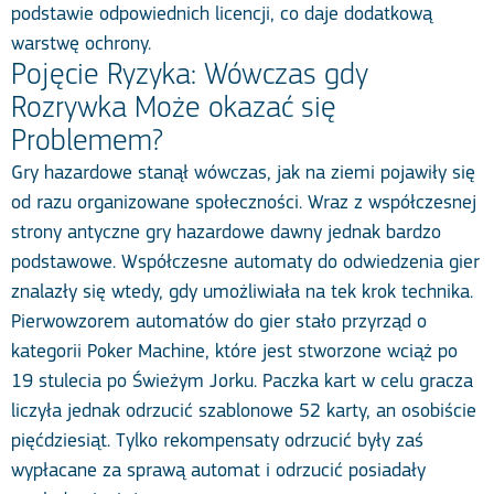
podstawie odpowiednich licencji, co daje dodatkową
warstwę ochrony.
Pojęcie Ryzyka: Wówczas gdy
Rozrywka Może okazać się
Problemem?
Gry hazardowe stanął wówczas, jak na ziemi pojawiły się
od razu organizowane społeczności. Wraz z współczesnej
strony antyczne gry hazardowe dawny jednak bardzo
podstawowe. Współczesne automaty do odwiedzenia gier
znalazły się wtedy, gdy umożliwiała na tek krok technika.
Pierwowzorem automatów do gier stało przyrząd o
kategorii Poker Machine, które jest stworzone wciąż po
19 stulecia po Świeżym Jorku. Paczka kart w celu gracza
liczyła jednak odrzucić szablonowe 52 karty, an osobiście
pięćdziesiąt. Tylko rekompensaty odrzucić były zaś
wypłacane za sprawą automat i odrzucić posiadały