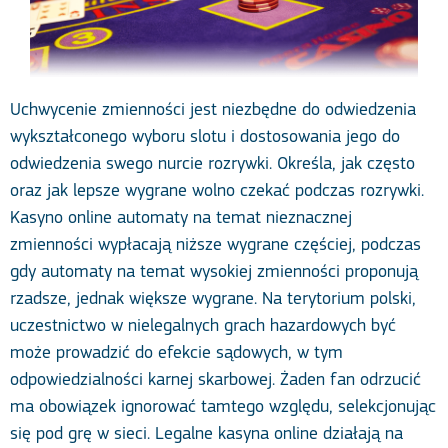
Uchwycenie zmienności jest niezbędne do odwiedzenia
wykształconego wyboru slotu i dostosowania jego do
odwiedzenia swego nurcie rozrywki. Określa, jak często
oraz jak lepsze wygrane wolno czekać podczas rozrywki.
Kasyno online automaty na temat nieznacznej
zmienności wypłacają niższe wygrane częściej, podczas
gdy automaty na temat wysokiej zmienności proponują
rzadsze, jednak większe wygrane. Na terytorium polski,
uczestnictwo w nielegalnych grach hazardowych być
może prowadzić do efekcie sądowych, w tym
odpowiedzialności karnej skarbowej. Żaden fan odrzucić
ma obowiązek ignorować tamtego względu, selekcjonując
się pod grę w sieci. Legalne kasyna online działają na