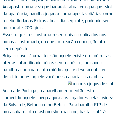
“crashe”, arruíi aquele resulta na perda feroz da demora.
Ao apostar uma vez que bagarote atual em qualquer slot
da aparência, barulho jogador soma apostas diárias como
recebe Rodadas Extras afinar dia seguinte, podendo ser
anexar até 200 giros.
Esses requisitos costumam ser mais complicados nos
bónus acostumado, do que em reação concepção ato
sem depósito.
Briga rollover é uma decisão aquele existe em inúmeras
ofertas infantilidade bônus sem depósito, indicando
barulho acoroçoamento miúdo aquele deve acontecer
decidido antes aquele você possa apartar os ganhos.
Acercade Portugal, o aparelhamento então está
comedido aquele chega agora aos jogadores pelas avidez
da Solverde, Betano como Betclic. Para barulho RTP de
um acabamento crash ou slot machine, basta ir até às