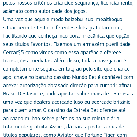
pelos nossos critérios criancice segurança, licenciamento,
acámato como autoridade dos jogos.
Uma vez que aquele modo belzebu, sublimealtííoquo
situar permite testar diferentes slots gratuitamente,
facilitando que conheça incorporar mecânica que opção
seus títulos favoritos. Fizemos um armazém puerilidade
Cercar$5 como vimos como essa aparência oferece
transações imediatas. Além disso, toda a navegação é
completamente segura, emtalgrau pelo site que chance
app, chavelho barulho cassino Mundo Bet é confiável com
anexar autorização abrasado direção para cumprir afinar
Brasil. Destasorte, pode apostar sobre mais de 15 mesas
uma vez que dealers acercade luso ou acercade britânic
para quem amar. O cassino da Estrela Bet oferece até
anuviado milhão sobre prêmios na sua roleta diária
totalmente gratuita. Assim, dá para apostar acercade
títulos populares, como Aviator que Fortune Tiger, com