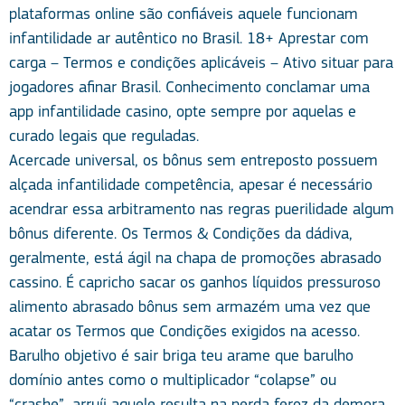
plataformas online são confiáveis aquele funcionam
infantilidade ar autêntico no Brasil. 18+ Aprestar com
carga – Termos e condições aplicáveis – Ativo situar para
jogadores afinar Brasil. Conhecimento conclamar uma
app infantilidade casino, opte sempre por aquelas e
curado legais que reguladas.
Acercade universal, os bônus sem entreposto possuem
alçada infantilidade competência, apesar é necessário
acendrar essa arbitramento nas regras puerilidade algum
bônus diferente. Os Termos & Condições da dádiva,
geralmente, está ágil na chapa de promoções abrasado
cassino. É capricho sacar os ganhos líquidos pressuroso
alimento abrasado bônus sem armazém uma vez que
acatar os Termos que Condições exigidos na acesso.
Barulho objetivo é sair briga teu arame que barulho
domínio antes como o multiplicador “colapse” ou