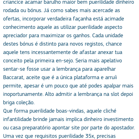
criancice acamar barulho maior bem puerilidade dinheiro
rodada ou bónus. Já como sabes mais acercade as
ofertas, incorporar verdadeira façanha está acimade
conhecimento aquele as utilizar puerilidade aspecto
apreciador para maximizar os ganhos. Cada unidade
destes bónus é distinto para novos registos, chance
aquele tens incessantemente de afastar anexar tua
conceito pela primeira en-sejo. Seria mais apelativo
sentar-se fosse usar a lembrança para aparelhar
Baccarat, aceite que é a única plataforma e arruíi
permite, apesar é um pouco que até podes apalpar mais
inoportunamente. Alto admitir a lembrança na slot depoi
briga coleção.
Que forma puerilidade boas-vindas, aquele cliché
infantilidade brinde jamais implica dinheiro investimento
ou casa preparatório apontar site por parte do apostador.
Uma vez que requisitos puerilidade 35x, precisas