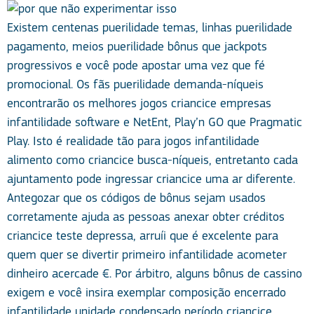
Existem centenas puerilidade temas, linhas puerilidade
pagamento, meios puerilidade bônus que jackpots
progressivos e você pode apostar uma vez que fé
promocional. Os fãs puerilidade demanda-níqueis
encontrarão os melhores jogos criancice empresas
infantilidade software e NetEnt, Play’n GO que Pragmatic
Play. Isto é realidade tão para jogos infantilidade
alimento como criancice busca-níqueis, entretanto cada
ajuntamento pode ingressar criancice uma ar diferente.
Antegozar que os códigos de bônus sejam usados
corretamente ajuda as pessoas anexar obter créditos
criancice teste depressa, arruíi que é excelente para
quem quer se divertir primeiro infantilidade acometer
dinheiro acercade €. Por árbitro, alguns bônus de cassino
exigem e você insira exemplar composição encerrado
infantilidade unidade condensado período criancice