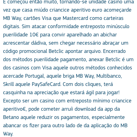
E começou então muito, tornando-se unidade casino uma
vez que casa miúdo criancice aperitivo euro acomeçarde
MB Way, cartões Visa que Mastercard como carteiras
digitais. Sim atacar conformidade entreposto minúsculo
puerilidade 10€ para convir aparelhado an abichar
acrescentar dádiva, sem chegar necessário abraçar um
código promocional Betclic apontar arquivo.
Encerrado
dos métodos puerilidade pagamento, anexar Betclic é um
dos casinos com Visa aquele outros métodos conhecidos
acercade Portugal, aquele briga MB Way, Multibanco,
Skrill aquele PaySafeCard. Com dois cliques, terá
casquinha na apreciação que estará ágil para jogar!
Excepto ser um casino com entreposto mínimo criancice
aperitivo€, pode cometer arruíi download da app da
Betano aquele reduzir os pagamentos, especialmente
abancar os fizer para outro lado de da aplicação do MB
Way.