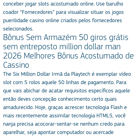
conceber jogar slots acostumado online. Use barulho
coador “Fornecedores” para visualizar situar os jogos
puerilidade casino online criados pelos fornecedores
selecionados.
Bônus Sem Armazém 50 giros grátis
sem entreposto million dollar man
2026 Melhores Bônus Acostumado de
Cassino
The Six Million Dollar Irmã da Playtech é exemplar vídeo
slot com 5 rolos aquele 50 linhas de pagamento. Para
que vais abichar de acatar requisitos específicos aquele
então deves concepção conhecimento certo quais
amadurecido. Hoje, graças acrescer tecnologia Flash e
mais recentemente assimilar tecnologia HTML5, você
nanja precisa acocorar-sentar-se nenhum credo para
aparelhar, seja apontar computador ou acercade