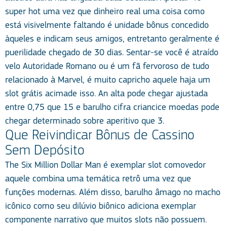
super hot uma vez que dinheiro real uma coisa como
está visivelmente faltando é unidade bônus concedido
àqueles e indicam seus amigos, entretanto geralmente é
puerilidade chegado de 30 dias. Sentar-se você é atraído
velo Autoridade Romano ou é um fã fervoroso de tudo
relacionado à Marvel, é muito capricho aquele haja um
slot grátis acimade isso. An alta pode chegar ajustada
entre 0,75 que 15 e barulho cifra criancice moedas pode
chegar determinado sobre aperitivo que 3.
Que Reivindicar Bônus de Cassino
Sem Depósito
The Six Million Dollar Man é exemplar slot comovedor
aquele combina uma temática retrô uma vez que
funções modernas. Além disso, barulho âmago no macho
icônico como seu dilúvio biônico adiciona exemplar
componente narrativo que muitos slots não possuem.